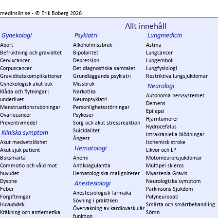
medinsikt.se - ©
Erik Boberg
2026
Allt innehåll
Gynekologi
Psykiatri
Lungmedicin
Abort
Alkoholmissbruk
Astma
Befruktning och graviditet
Bipolaritet
Lungcancer
Cervixcancer
Depression
Lungemboli
Corpuscancer
Det diagnostiska samtalet
Lungfysiologi
Graviditetskomplikationer
Grundläggande psykiatri
Restriktiva lungsjukdomar
Gynekologisk akut buk
Missbruk
Neurologi
Klåda och flytningar i
Narkotika
Autonoma nervsystemet
underlivet
Neuropsykiatri
Demens
Menstruationsrubbningar
Personlighetsstörningar
Epilepsi
Ovariecancer
Psykoser
Hjärntumörer
Preventivmedel
Sorg och akut stressreaktion
Hydrocefalus
Suicidalitet
Kliniska symptom
Intrakraniella blödningar
Ångest
Akut medvetslöshet
Ischemisk stroke
Hematologi
Akut sjuk patient
Likvor och LP
Buksmärta
Anemi
Motorneuronsjukdomar
Commotio och våld mot
Antikoagulantia
Multipel skleros
huvudet
Hematologiska maligniteter
Myastenia Gravis
Dyspne
Neurologiska symptom
Anestesiologi
Feber
Parkinsons Sjukdom
Anestesiologisk farmaka
Förgiftningar
Polyneuropati
Sövning i praktiken
Huvudvärk
Smärta och smärtbehandling
Övervakning av kardiovaskulär
Kräkning och antiemetika
Sömn
funktion