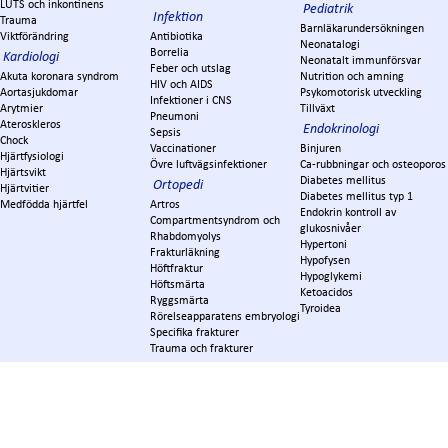
LUTS och inkontinens
Pediatrik
Infektion
Trauma
Barnläkarundersökningen
Viktförändring
Antibiotika
Neonatalogi
Borrelia
Kardiologi
Neonatalt immunförsvar
Feber och utslag
Akuta koronara syndrom
Nutrition och amning
HIV och AIDS
Aortasjukdomar
Psykomotorisk utveckling
Infektioner i CNS
Arytmier
Tillväxt
Pneumoni
Ateroskleros
Endokrinologi
Sepsis
Chock
Vaccinationer
Binjuren
Hjärtfysiologi
Övre luftvägsinfektioner
Ca-rubbningar och osteoporos
Hjärtsvikt
Diabetes mellitus
Ortopedi
Hjärtvitier
Diabetes mellitus typ 1
Medfödda hjärtfel
Artros
Endokrin kontroll av
Compartmentsyndrom och
glukosnivåer
Rhabdomyolys
Hypertoni
Frakturläkning
Hypofysen
Höftfraktur
Hypoglykemi
Höftsmärta
Ketoacidos
Ryggsmärta
Tyroidea
Rörelseapparatens embryologi
Specifika frakturer
Trauma och frakturer