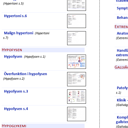
stadie
(Hypertoni s.5)
Sympto
Hypertoni s.6
Behan
Extrem
Malign hypertoni
Anatom
(Hypertoni
s.7)
(Extremi
Hypofysen
Handlä
extrem
Hypofysen
(Hypofysen s.1)
(Extremi
Gallv
Överfunktion i hypofysen
(Hypofysen s.2)
Patofy
Hypofysen s.3
s.1)
Klinik 
(Gallväg
Hypofysen s.4
Kompli
gallste
Hypoglykemi
(Gallväg