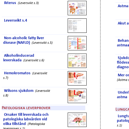
Ikterus
(Leversvikt s.3)
Astma 
Leversvikt s.4
Akut a
Non-alcoholic fatty liver
Behand
disease (NAFLD)
(Leversvikt s.5)
astmaa
Alkoholinducerad
Sjukd
leverskada
(Leversvikt s.6)
flödes
diagno
Hemokromatos
(Leversvikt
Mer o
s.7)
(Astma s
Wilsons sjukdom
(Leversvikt
Underh
s.8)
astma
Patologiska leverprover
Lungc
Orsaker till leverskada och
Lungt
patologiska labvärden vid
patolog
olika tillstånd
(Patologiska
s.1)
leverprover s.1)