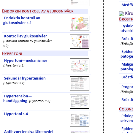
Medföd
Endokrin kontroll av glukosnivåer
Kiru
Endokrin kontroll av
Bröst
glukosnivåer s.1
Fysiol
utveck
Kontroll av glukosnivåer
Bröstf
(Endokrin kontroll av glukosnivåer
(Bröstfö
s.2)
Epidem
Hypertoni
patoge
Hypertoni—mekanismer
Malign
(Hypertoni s.1)
patolo
Bröstf
Sekundär hypertension
(Hypertoni s.2)
Progno
(Bröstfö
Hypertension—
Bröstf
handläggning
(Hypertoni s.3)
Colon
Hypertoni s.4
Etiolo
sekven
Epidem
Antihypertensiva läkemedel