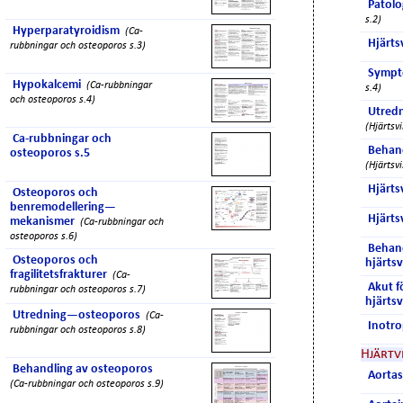
Patolo
s.2)
Hyperparatyroidism
(Ca-
Hjärtsv
rubbningar och osteoporos s.3)
Sympto
Hypokalcemi
(Ca-rubbningar
s.4)
och osteoporos s.4)
Utredn
(Hjärtsvi
Ca-rubbningar och
Behand
osteoporos s.5
(Hjärtsvi
Hjärtsv
Osteoporos och
benremodellering—
Hjärtsv
mekanismer
(Ca-rubbningar och
osteoporos s.6)
Behand
Osteoporos och
hjärtsv
fragilitetsfrakturer
(Ca-
Akut f
rubbningar och osteoporos s.7)
hjärtsv
Utredning—osteoporos
(Ca-
Inotro
rubbningar och osteoporos s.8)
Hjärtv
Behandling av osteoporos
Aorta
(Ca-rubbningar och osteoporos s.9)