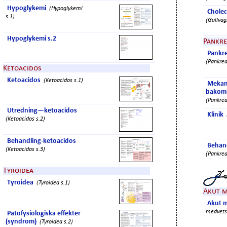
Hypoglykemi
(Hypoglykemi
Chole
s.1)
(Gallväg
Hypoglykemi s.2
Pankre
Pankre
(Pankrea
Ketoacidos
Ketoacidos
(Ketoacidos s.1)
Mekan
bakoml
(Pankrea
Utredning—ketoacidos
Klinik
(Ketoacidos s.2)
Behandling-ketoacidos
Behand
(Ketoacidos s.3)
(Pankrea
Tyroidea
Tyroidea
(Tyroidea s.1)
Akut m
Akut 
medvetsl
Patofysiologiska effekter
(syndrom)
(Tyroidea s.2)