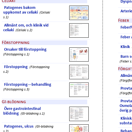
Celiaki
Dyspne
Patogenes bakom
Arteri
uppkomst av celiaki
(Celiaki
s.1)
Feber
Allmänt om, och klinik vid
Feberf
celiaki
(Celiaki s.2)
Feber 
Förstoppning
Klinik
Orsaker till förstoppning
(Förstoppning s.1)
Barn s
(Feber s
Förstoppning
(Förstoppning
Förgif
s.2)
Allmän
(Förgiftn
Förstoppning—behandling
Provta
(Förstoppning s.3)
(Förgiftn
Provta
GI-blödning
Osmola
Övre gastrointestinal
övrig 
blödning
(GI-blödning s.1)
Klinisk
substa
Patogenes, ulcus
(GI-blödning
Behand
s.2)