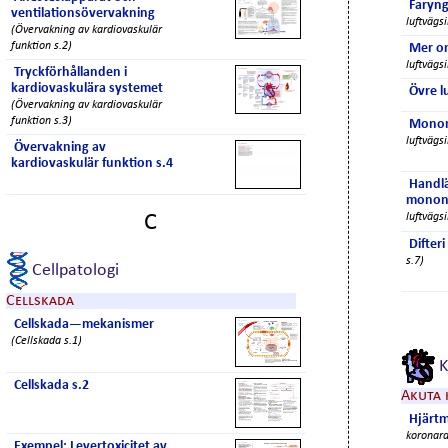
Faryng
ventilationsövervakning
luftvägsi
(Övervakning av kardiovaskulär
funktion s.2)
Mer om
luftvägsi
Tryckförhållanden i
kardiovaskulära systemet
Övre l
(Övervakning av kardiovaskulär
funktion s.3)
Monon
luftvägsi
Övervakning av
kardiovaskulär funktion s.4
Handl
monon
C
luftvägsi
Difteri
s.7)
Cellpatologi
Cellskada
Cellskada—mekanismer
(Cellskada s.1)
K
Cellskada s.2
Akuta
Hjärtm
koronara
Exempel: Levertoxicitet av