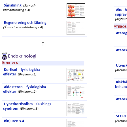
Sårläkning
(Sår- och
Akut h
vävnadsläkning s.3)
suprav
(Arytmie
Regenerering och läkning
Ateros
(Sår- och vävnadsläkning s.4)
Atero
E
Ateros
Endokrinologi
Binjuren
Utveck
Kortisol—fysiologiska
(Aterosk
effekter
(Binjuren s.1)
Riskfa
behand
Aldosteron—fysiologiska
effekter
(Binjuren s.2)
Ateros
Hyperkortisolism—Cushings
syndrom
(Binjuren s.3)
SCORE
Binjuren s.4
(Aterosk