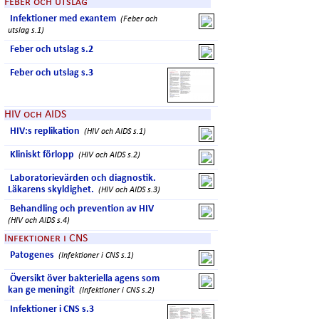
Feber och utslag
Infektioner med exantem
(Feber och
utslag s.1)
Feber och utslag s.2
Feber och utslag s.3
HIV och AIDS
HIV:s replikation
(HIV och AIDS s.1)
Kliniskt förlopp
(HIV och AIDS s.2)
Laboratorievärden och diagnostik.
Läkarens skyldighet.
(HIV och AIDS s.3)
Behandling och prevention av HIV
(HIV och AIDS s.4)
Infektioner i CNS
Patogenes
(Infektioner i CNS s.1)
Översikt över bakteriella agens som
kan ge meningit
(Infektioner i CNS s.2)
Infektioner i CNS s.3