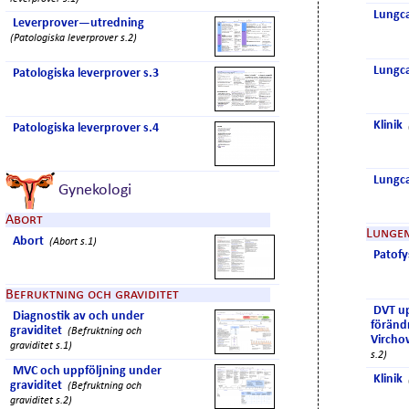
Lungca
Leverprover—utredning
(Patologiska leverprover s.2)
Lungca
Patologiska leverprover s.3
Klinik
Patologiska leverprover s.4
Lungca
Gynekologi
Abort
Lunge
Abort
(Abort s.1)
Patofy
Befruktning och graviditet
DVT upp
Diagnostik av och under
föränd
graviditet
(Befruktning och
Vircho
graviditet s.1)
s.2)
MVC och uppföljning under
Klinik
graviditet
(Befruktning och
graviditet s.2)