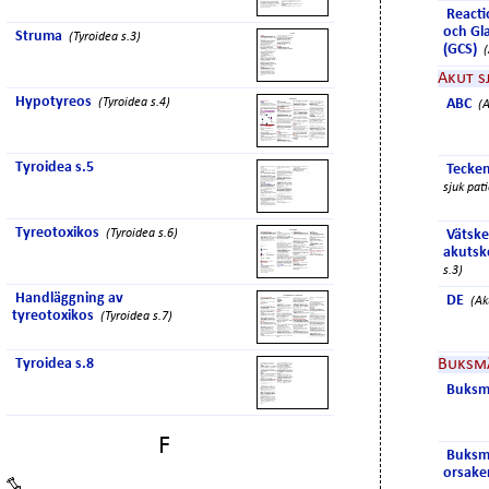
Reacti
och Gl
Struma
(Tyroidea s.3)
(GCS)
Akut s
Hypotyreos
(Tyroidea s.4)
ABC
(A
Tyroidea s.5
Tecken
sjuk pati
Tyreotoxikos
(Tyroidea s.6)
Vätske
akutsk
s.3)
Handläggning av
DE
(Ak
tyreotoxikos
(Tyroidea s.7)
Tyroidea s.8
Buksm
Buksm
F
Buksm
orsake