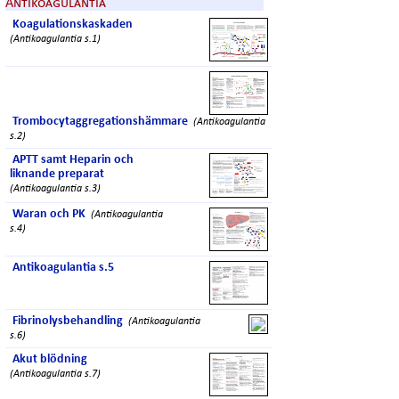
Antikoagulantia
Koagulationskaskaden
(Antikoagulantia s.1)
Trombocytaggregationshämmare
(Antikoagulantia
s.2)
APTT samt Heparin och
liknande preparat
(Antikoagulantia s.3)
Waran och PK
(Antikoagulantia
s.4)
Antikoagulantia s.5
Fibrinolysbehandling
(Antikoagulantia
s.6)
Akut blödning
(Antikoagulantia s.7)