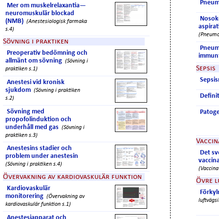
Pneum
Mer om muskelrelaxantia—
neuromuskulär blockad
Nosok
(NMB)
(Anestesiologisk farmaka
aspira
s.4)
(Pneumo
Sövning i praktiken
Pneum
Preoperativ bedömning och
immunf
allmänt om sövning
(Sövning i
Sepsis
praktiken s.1)
Sepsi
Anestesi vid kronisk
sjukdom
(Sövning i praktiken
Definit
s.2)
Sövning med
Patog
propofolinduktion och
underhåll med gas
(Sövning i
praktiken s.3)
Vaccin
Anestesins stadier och
Det s
problem under anestesin
vaccin
(Sövning i praktiken s.4)
(Vaccina
Övervakning av kardiovaskulär funktion
Övre l
Kardiovaskulär
Förkyl
monitorering
(Övervakning av
luftvägsi
kardiovaskulär funktion s.1)
Anestesiapparat och