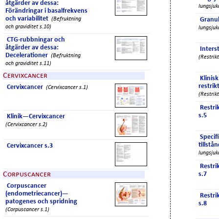
åtgärder av dessa:
lungsjuk
Förändringar i basalfrekvens
och variabilitet
(Befruktning
Granu
och graviditet s.10)
lungsjuk
CTG-rubbningar och
åtgärder av dessa:
Inters
Decelerationer
(Befruktning
(Restrik
och graviditet s.11)
Cervixcancer
Klinis
restri
Cervixcancer
(Cervixcancer s.1)
(Restrik
Restri
s.5
Klinik—Cervixcancer
(Cervixcancer s.2)
Specifi
tillstå
Cervixcancer s.3
lungsjuk
Restri
Corpuscancer
s.7
Corpuscancer
(endometriecancer)—
Restri
patogenes och spridning
s.8
(Corpuscancer s.1)