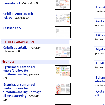
paracetamol
(Cellskada s.3)
Kransk
syndrom 
Celldöd: Apoptos och
nekros
(Cellskada s.4)
Akuta
(Akuta k
Cellskada s.5
EKG vi
koronara
Cellulär adaptation
Cellulär adaptation
(Cellulär
Myoka
adaptation s.1)
(Akuta k
Neoplasi
Stabil
Egenskaper som en cell
koronara
måste förvärva för
tumöromvandling
(Neoplasi
Behand
s.1)
utredn
Egenskaper som en cell
syndrom 
måste förvärva för
Akuta
tumöromvandling: Förmåga
s.8
till metastasering
(Neoplasi
s.2)