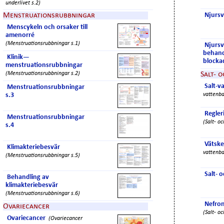
underlivet s.2)
Menstruationsrubbningar
Njursv
Menscykeln och orsaker till
amenorré
(Menstruationsrubbningar s.1)
Njursv
behand
Klinik—
blocka
menstruationsrubbningar
(Menstruationsrubbningar s.2)
Salt- 
Salt-v
Menstruationsrubbningar
s.3
vattenba
Regler
Menstruationsrubbningar
(Salt- o
s.4
Vätsk
Klimakteriebesvär
vattenba
(Menstruationsrubbningar s.5)
Salt- 
Behandling av
klimakteriebesvär
(Menstruationsrubbningar s.6)
Nefron
Ovariecancer
(Salt- o
Ovariecancer
(Ovariecancer