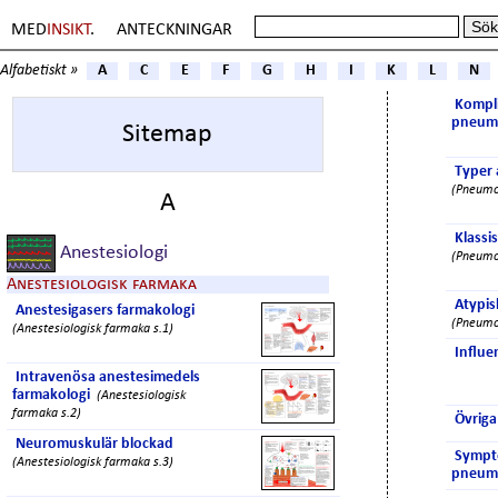
MED
INSIKT
.
ANTECKNINGAR
Alfabetiskt »
A
C
E
F
G
H
I
K
L
N
Kompli
pneum
Sitemap
Typer
(Pneumo
A
Klassi
Anestesiologi
(Pneumo
Anestesiologisk farmaka
Atypis
Anestesigasers farmakologi
(Pneumo
(Anestesiologisk farmaka s.1)
Influe
Intravenösa anestesimedels
farmakologi
(Anestesiologisk
farmaka s.2)
Övriga
Neuromuskulär blockad
Sympt
(Anestesiologisk farmaka s.3)
pneum