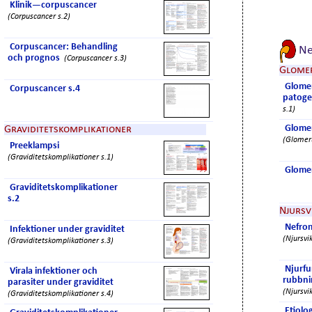
Klinik—corpuscancer
(Corpuscancer s.2)
Corpuscancer: Behandling
Ne
och prognos
(Corpuscancer s.3)
Glomer
Glome
Corpuscancer s.4
patoge
s.1)
Glomer
Graviditetskomplikationer
(Glomeru
Preeklampsi
(Graviditetskomplikationer s.1)
Glomer
Graviditetskomplikationer
s.2
Njursv
Nefron
Infektioner under graviditet
(Njursvik
(Graviditetskomplikationer s.3)
Njurfu
Virala infektioner och
rubbnin
parasiter under graviditet
(Njursvik
(Graviditetskomplikationer s.4)
Etiolo