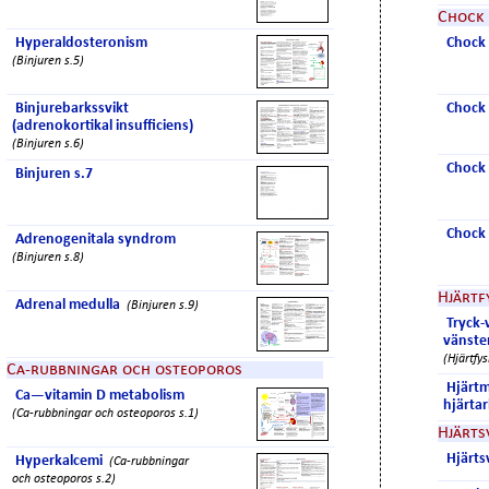
Chock
Hyperaldosteronism
Chock
(Binjuren s.5)
Binjurebarkssvikt
Chock 
(adrenokortikal insufficiens)
(Binjuren s.6)
Chock 
Binjuren s.7
Chock 
Adrenogenitala syndrom
(Binjuren s.8)
Hjärtf
Adrenal medulla
(Binjuren s.9)
Tryck-
vänste
(Hjärtfys
Ca-rubbningar och osteoporos
Hjärtm
Ca—vitamin D metabolism
hjärta
(Ca-rubbningar och osteoporos s.1)
Hjärts
Hjärts
Hyperkalcemi
(Ca-rubbningar
och osteoporos s.2)