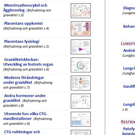
Menstruationscykel och
Diagno
Ägglossning
(Befruktning och
(Lungemb
graviditet s.3)
Placentans uppkomst
Behan
(Befruktning och graviditet s.4)
Placentans fysiologi
Lungfy
(Befruktning och graviditet s.5)
Andnin
(Lungfys
Graviditetsklockan:
Utveckling av fostrets organ
Lungci
(Befruktning och graviditet s.6)
(Lungfys
Moderns förändringar
under graviditet
(Befruktning
Gasdif
och graviditet s.7)
Andra hormoner under
graviditet
(Befruktning och
Lungdi
graviditet s.8)
s.4)
Utseende hos olika CTG-
manifestationer
(Befruktning
Restri
och graviditet s.9)
Patofy
CTG-rubbningar och
lungs