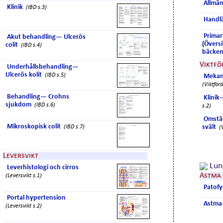
Allmä
Klinik
(IBD s.3)
Handl
Primar
Akut behandling— Ulcerös
(Översi
colit
(IBD s.4)
bäcken
Viktfö
Underhållsbehandling—
Ulcerös kolit
(IBD s.5)
Mekan
(Viktför
Behandling— Crohns
Klinik
sjukdom
(IBD s.6)
s.2)
Omstäl
Mikroskopisk colit
svält
(IBD s.7)
(
Leversvikt
Lun
Leverhistologi och cirros
Astma
(Leversvikt s.1)
Patofy
Portal hypertension
Astma 
(Leversvikt s.2)