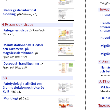
(Förgiftn
Huvud
Nedre gastrointestinal
blödning
(GI-blödning s.3)
Huvud
Handl
H Pylori och Ulcus
differe
Patogenes, ulcus
(H Pylori och
huvud
Ulcus s.1)
Huvud
Manifestationer av H Pylori
Migrä
och Läkemedel på
magsäcksslemhinnan
(H
Migrä
Pylori och Ulcus s.2)
Kräkni
Dyspepsi - handläggning
(H
Illam
Pylori och Ulcus s.3)
och be
antiemet
IBD
LUTS o
Patofysiologi + allmänt om
Miktio
Crohns sjukdom och Ulcerös
Kolit
inkontin
(IBD s.1)
LUTS o
Morfologi
(IBD s.2)
Traum