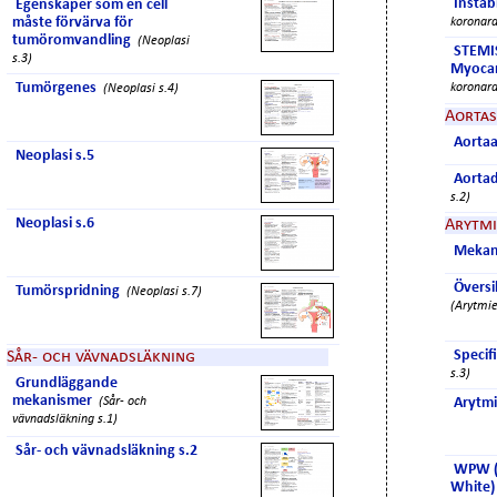
Instab
Egenskaper som en cell
måste förvärva för
koronara
tumöromvandling
(Neoplasi
STEMI
s.3)
Myocar
Tumörgenes
koronara
(Neoplasi s.4)
Aorta
Aorta
Neoplasi s.5
Aortad
s.2)
Neoplasi s.6
Arytmi
Mekan
Översi
Tumörspridning
(Neoplasi s.7)
(Arytmie
Specif
Sår- och vävnadsläkning
s.3)
Grundläggande
mekanismer
(Sår- och
Arytmi
vävnadsläkning s.1)
Sår- och vävnadsläkning s.2
WPW (
White)