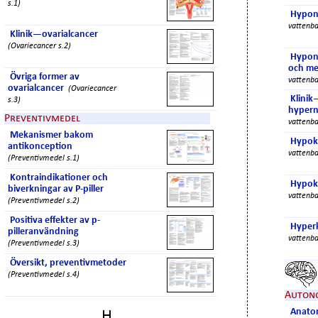
s.1)
Hypon
vattenba
Klinik—ovarialcancer
(Ovariecancer s.2)
Hypona
och me
Övriga former av
vattenba
ovarialcancer
(Ovariecancer
Klini
s.3)
hypern
Preventivmedel
vattenba
Mekanismer bakom
Hypok
antikonception
vattenba
(Preventivmedel s.1)
Kontraindikationer och
Hypok
biverkningar av P-piller
vattenba
(Preventivmedel s.2)
Positiva effekter av p-
Hyper
pilleranvändning
vattenba
(Preventivmedel s.3)
Översikt, preventivmetoder
(Preventivmedel s.4)
Auton
Anatom
H