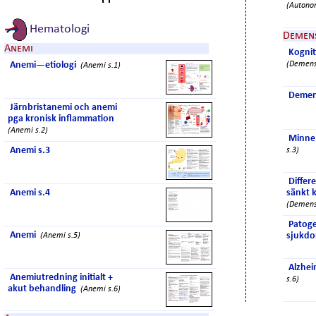
(Autono
Hematologi
Demen
Anemi
Kognit
Anemi—etiologi
(Demens
(Anemi s.1)
Demen
Järnbristanemi och anemi
pga kronisk inflammation
(Anemi s.2)
Minne
Anemi s.3
s.3)
Differe
Anemi s.4
sänkt 
(Demens
Patog
Anemi
sjukd
(Anemi s.5)
Alzhe
Anemiutredning initialt +
s.6)
akut behandling
(Anemi s.6)