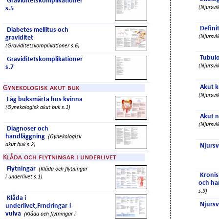
Graviditetskomplikationer
(Njursvik
s.5
Definit
Diabetes mellitus och
(Njursvik
graviditet
(Graviditetskomplikationer s.6)
Tubuloi
Graviditetskomplikationer
(Njursvik
s.7
Akut k
Gynekologisk akut buk
(Njursvik
Låg buksmärta hos kvinna
(Gynekologisk akut buk s.1)
Akut n
(Njursvik
Diagnoser och
handläggning
(Gynekologisk
akut buk s.2)
Njursv
Klåda och flytningar i underlivet
Flytningar
(Klåda och flytningar
Kronis
i underlivet s.1)
och ha
s.9)
Klåda i
Njursv
underlivet,Frndringar-i-
vulva
(Klåda och flytningar i