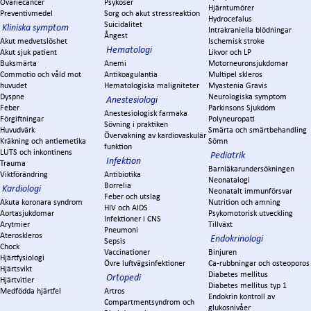
Ovariecancer
Psykoser
Hjärntumörer
Preventivmedel
Sorg och akut stressreaktion
Hydrocefalus
Suicidalitet
Kliniska symptom
Intrakraniella blödningar
Ångest
Akut medvetslöshet
Ischemisk stroke
Hematologi
Akut sjuk patient
Likvor och LP
Buksmärta
Anemi
Motorneuronsjukdomar
Commotio och våld mot
Antikoagulantia
Multipel skleros
huvudet
Hematologiska maligniteter
Myastenia Gravis
Dyspne
Neurologiska symptom
Anestesiologi
Feber
Parkinsons Sjukdom
Anestesiologisk farmaka
Förgiftningar
Polyneuropati
Sövning i praktiken
Huvudvärk
Smärta och smärtbehandling
Övervakning av kardiovaskulär
Kräkning och antiemetika
Sömn
funktion
LUTS och inkontinens
Pediatrik
Infektion
Trauma
Barnläkarundersökningen
Viktförändring
Antibiotika
Neonatalogi
Borrelia
Kardiologi
Neonatalt immunförsvar
Feber och utslag
Akuta koronara syndrom
Nutrition och amning
HIV och AIDS
Aortasjukdomar
Psykomotorisk utveckling
Infektioner i CNS
Arytmier
Tillväxt
Pneumoni
Ateroskleros
Endokrinologi
Sepsis
Chock
Vaccinationer
Binjuren
Hjärtfysiologi
Övre luftvägsinfektioner
Ca-rubbningar och osteoporos
Hjärtsvikt
Diabetes mellitus
Ortopedi
Hjärtvitier
Diabetes mellitus typ 1
Medfödda hjärtfel
Artros
Endokrin kontroll av
Compartmentsyndrom och
glukosnivåer