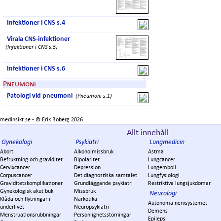
Infektioner i CNS s.4
Virala CNS-infektioner
(Infektioner i CNS s.5)
Infektioner i CNS s.6
Pneumoni
Patologi vid pneumoni
(Pneumoni s.1)
medinsikt.se - ©
Erik Boberg
2026
Allt innehåll
Gynekologi
Psykiatri
Lungmedicin
Abort
Alkoholmissbruk
Astma
Befruktning och graviditet
Bipolaritet
Lungcancer
Cervixcancer
Depression
Lungemboli
Corpuscancer
Det diagnostiska samtalet
Lungfysiologi
Graviditetskomplikationer
Grundläggande psykiatri
Restriktiva lungsjukdomar
Gynekologisk akut buk
Missbruk
Neurologi
Klåda och flytningar i
Narkotika
Autonoma nervsystemet
underlivet
Neuropsykiatri
Demens
Menstruationsrubbningar
Personlighetsstörningar
Epilepsi