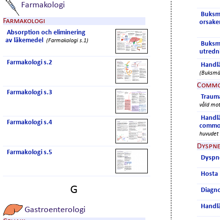
Farmakologi
Buksm
Farmakologi
orsaker
Absorption och eliminering
av läkemedel
(Farmakologi s.1)
Buksmä
utredn
Farmakologi s.2
Handl
(Buksmär
Commo
Farmakologi s.3
Trauma
våld mot
Handlä
Farmakologi s.4
commo
huvudet 
Dyspn
Farmakologi s.5
Dyspn
Hosta
G
Diagno
Handl
Gastroenterologi