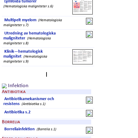
Lymfoida tumörer
(Hematologiska maligniteter s.6)
Multipelt myelom
(Hematologiska
maligniteter s.7)
Utredning av hematologiska
maligniteter
(Hematologiska
maligniteter s.8)
Klinik—hematologisk
malignitet
(Hematologiska
maligniteter s.9)
I
Infektion
Antibiotika
Antibiotikamekanismer och
resistens
(Antibiotika s.1)
Antibiotika s.2
Borrelia
Borreliainfektion
(Borrelia s.1)