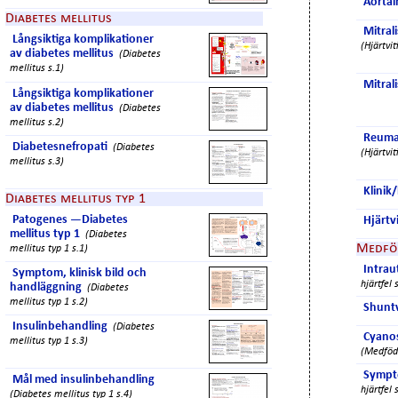
Aortai
Diabetes mellitus
Mitrali
Långsiktiga komplikationer
(Hjärtvit
av diabetes mellitus
(Diabetes
mellitus s.1)
Mitral
Långsiktiga komplikationer
av diabetes mellitus
(Diabetes
mellitus s.2)
Reumat
Diabetesnefropati
(Diabetes
(Hjärtvit
mellitus s.3)
Klinik
Diabetes mellitus typ 1
Patogenes —Diabetes
Hjärtvi
mellitus typ 1
(Diabetes
Medföd
mellitus typ 1 s.1)
Intrau
Symptom, klinisk bild och
hjärtfel 
handläggning
(Diabetes
mellitus typ 1 s.2)
Shuntv
Insulinbehandling
(Diabetes
Cyanos
mellitus typ 1 s.3)
(Medfödd
Sympt
Mål med insulinbehandling
hjärtfel 
(Diabetes mellitus typ 1 s.4)