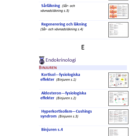
Sårläkning
(Sår- och
vävnadsläkning s.3)
Regenerering och läkning
(Sår- och vävnadsläkning s.4)
E
Endokrinologi
Binjuren
Kortisol—fysiologiska
effekter
(Binjuren s.1)
Aldosteron—fysiologiska
effekter
(Binjuren s.2)
Hyperkortisolism—Cushings
syndrom
(Binjuren s.3)
Binjuren s.4