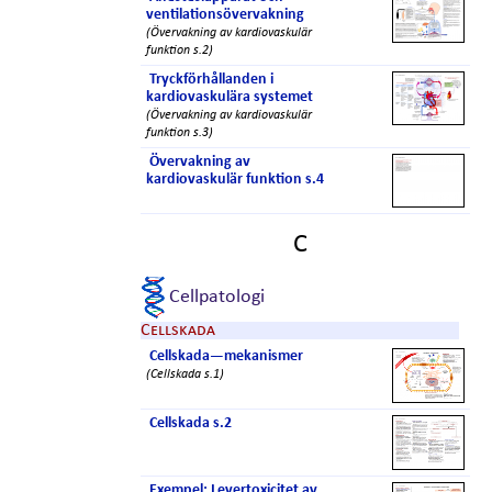
ventilationsövervakning
(Övervakning av kardiovaskulär
funktion s.2)
Tryckförhållanden i
kardiovaskulära systemet
(Övervakning av kardiovaskulär
funktion s.3)
Övervakning av
kardiovaskulär funktion s.4
C
Cellpatologi
Cellskada
Cellskada—mekanismer
(Cellskada s.1)
Cellskada s.2
Exempel: Levertoxicitet av