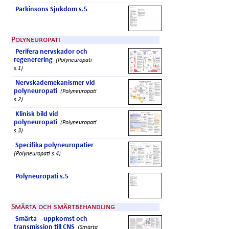
Parkinsons Sjukdom s.5
Polyneuropati
Perifera nervskador och
regenerering
(Polyneuropati
s.1)
Nervskademekanismer vid
polyneuropati
(Polyneuropati
s.2)
Klinisk bild vid
polyneuropati
(Polyneuropati
s.3)
Specifika polyneuropatier
(Polyneuropati s.4)
Polyneuropati s.5
Smärta och smärtbehandling
Smärta—uppkomst och
transmission till CNS
(Smärta