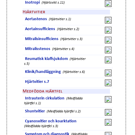
Inotropi
(Hjärtsvikt s.11)
Hjärtvitier
Aortastenos
(Hjärtvitier s.1)
Aortainsufficiens
(Hjärtvitier s.2)
Mitralisinsufficiens
(Hjärtvitier s.3)
Mitralisstenos
(Hjärtvitier s.4)
Reumatisk klaffsjukdom
(Hjärtvitier
s.5)
Klinik/handläggning
(Hjärtvitier s.6)
Hjärtvitier s.7
Medfödda hjärtfel
Intrauterin cirkulation
(Medfödda
hjärtfel s.1)
Shuntvitier
(Medfödda hjärtfel s.2)
Cyanosvitier och koarktation
(Medfödda hjärtfel s.3)
Symptom och diagnostik
(Medfödda