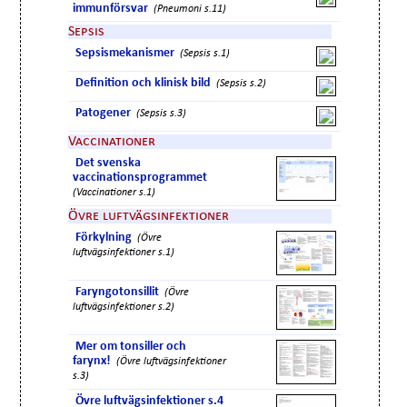
immunförsvar
(Pneumoni s.11)
Sepsis
Sepsismekanismer
(Sepsis s.1)
Definition och klinisk bild
(Sepsis s.2)
Patogener
(Sepsis s.3)
Vaccinationer
Det svenska
vaccinationsprogrammet
(Vaccinationer s.1)
Övre luftvägsinfektioner
Förkylning
(Övre
luftvägsinfektioner s.1)
Faryngotonsillit
(Övre
luftvägsinfektioner s.2)
Mer om tonsiller och
farynx!
(Övre luftvägsinfektioner
s.3)
Övre luftvägsinfektioner s.4