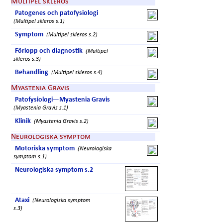
Multipel skleros
Patogenes och patofysiologi
(Multipel skleros s.1)
Symptom
(Multipel skleros s.2)
Förlopp och diagnostik
(Multipel
skleros s.3)
Behandling
(Multipel skleros s.4)
Myastenia Gravis
Patofysiologi—Myastenia Gravis
(Myastenia Gravis s.1)
Klinik
(Myastenia Gravis s.2)
Neurologiska symptom
Motoriska symptom
(Neurologiska
symptom s.1)
Neurologiska symptom s.2
Ataxi
(Neurologiska symptom
s.3)