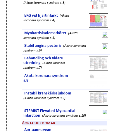
(Akuta koronara syndrom s.3)
EKG vid hjärtinfarkt
(Akuta
koronara syndrom s.4)
Myokardskademarkörer
(Akuta
koronara syndrom s.5)
Stabil angina pectoris
(Akuta koronara
syndrom s.6)
Behandling och vidare
utredning
(Akuta koronara
syndrom s.7)
Akuta koronara syndrom
s.8
Instabil kranskärlssjukdom
(Akuta koronara syndrom s.9)
STEMIST Elevated Myocardial
Infarction
(Akuta koronara syndrom s.10)
Aortasjukdomar
Aortaaneurysm