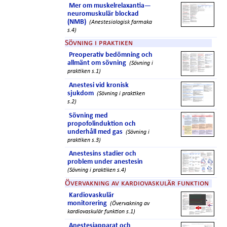
Mer om muskelrelaxantia—
neuromuskulär blockad
(NMB)
(Anestesiologisk farmaka
s.4)
Sövning i praktiken
Preoperativ bedömning och
allmänt om sövning
(Sövning i
praktiken s.1)
Anestesi vid kronisk
sjukdom
(Sövning i praktiken
s.2)
Sövning med
propofolinduktion och
underhåll med gas
(Sövning i
praktiken s.3)
Anestesins stadier och
problem under anestesin
(Sövning i praktiken s.4)
Övervakning av kardiovaskulär funktion
Kardiovaskulär
monitorering
(Övervakning av
kardiovaskulär funktion s.1)
Anestesiapparat och