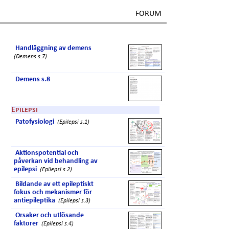
FORUM
Handläggning av demens
(Demens s.7)
Demens s.8
Epilepsi
Patofysiologi
(Epilepsi s.1)
Aktionspotential och
påverkan vid behandling av
epilepsi
(Epilepsi s.2)
Bildande av ett epileptiskt
fokus och mekanismer för
antiepileptika
(Epilepsi s.3)
Orsaker och utlösande
faktorer
(Epilepsi s.4)