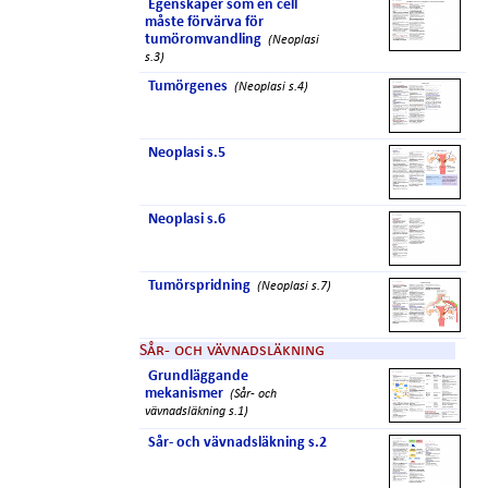
Egenskaper som en cell
måste förvärva för
tumöromvandling
(Neoplasi
s.3)
Tumörgenes
(Neoplasi s.4)
Neoplasi s.5
Neoplasi s.6
Tumörspridning
(Neoplasi s.7)
Sår- och vävnadsläkning
Grundläggande
mekanismer
(Sår- och
vävnadsläkning s.1)
Sår- och vävnadsläkning s.2