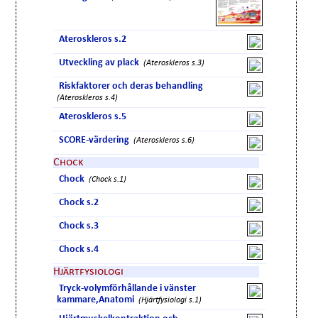
Ateroskleros s.2
Utveckling av plack
(Ateroskleros s.3)
Riskfaktorer och deras behandling
(Ateroskleros s.4)
Ateroskleros s.5
SCORE-värdering
(Ateroskleros s.6)
Chock
Chock
(Chock s.1)
Chock s.2
Chock s.3
Chock s.4
Hjärtfysiologi
Tryck-volymförhållande i vänster
kammare,Anatomi
(Hjärtfysiologi s.1)