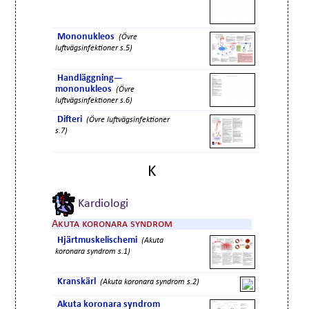
Mononukleos
(Övre
luftvägsinfektioner s.5)
Handläggning—
mononukleos
(Övre
luftvägsinfektioner s.6)
Difteri
(Övre luftvägsinfektioner
s.7)
K
Kardiologi
Akuta koronara syndrom
Hjärtmuskelischemi
(Akuta
koronara syndrom s.1)
Kranskärl
(Akuta koronara syndrom s.2)
Akuta koronara syndrom