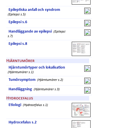
Epileptiska anfall och syndrom
(Epilepsi s.5)
Epilepsi s.6
Handläggande av epilepsi
(Epilepsi
s.7)
Epilepsi s.8
Hjärntumörer
Hjärntumörtyper och lokalisation
(Hjärntumörer s.1)
Tumörsymptom
(Hjärntumörer s.2)
Handläggning
(Hjärntumörer s.3)
Hydrocefalus
Etiologi
(Hydrocefalus s.1)
Hydrocefalus s.2