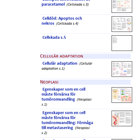
paracetamol
(Cellskada s.3)
Celldöd: Apoptos och
nekros
(Cellskada s.4)
Cellskada s.5
Cellulär adaptation
Cellulär adaptation
(Cellulär
adaptation s.1)
Neoplasi
Egenskaper som en cell
måste förvärva för
tumöromvandling
(Neoplasi
s.1)
Egenskaper som en cell
måste förvärva för
tumöromvandling: Förmåga
till metastasering
(Neoplasi
s.2)