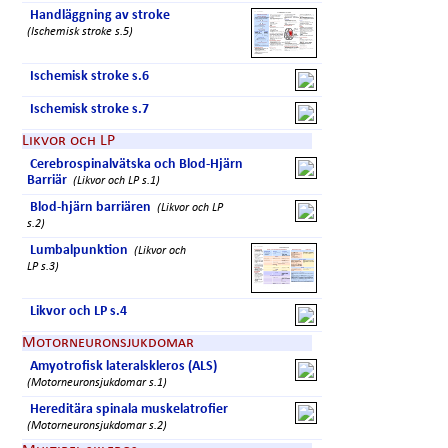
Handläggning av stroke
(Ischemisk stroke s.5)
Ischemisk stroke s.6
Ischemisk stroke s.7
Likvor och LP
Cerebrospinalvätska och Blod-Hjärn
Barriär
(Likvor och LP s.1)
Blod-hjärn barriären
(Likvor och LP
s.2)
Lumbalpunktion
(Likvor och
LP s.3)
Likvor och LP s.4
Motorneuronsjukdomar
Amyotrofisk lateralskleros (ALS)
(Motorneuronsjukdomar s.1)
Hereditära spinala muskelatrofier
(Motorneuronsjukdomar s.2)