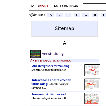
MED
INSIKT
.
ANTECKNINGAR
Alfabetiskt »
A
C
E
F
G
H
I
Sitemap
A
Anestesiologi
Anestesiologisk farmaka
Anestesigasers farmakologi
(Anestesiologisk farmaka s.1)
Intravenösa anestesimedels
farmakologi
(Anestesiologisk
farmaka s.2)
Neuromuskulär blockad
(Anestesiologisk farmaka s.3)