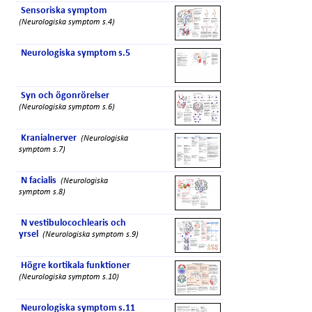
Sensoriska symptom
(Neurologiska symptom s.4)
Neurologiska symptom s.5
Syn och ögonrörelser
(Neurologiska symptom s.6)
Kranialnerver
(Neurologiska
symptom s.7)
N facialis
(Neurologiska
symptom s.8)
N vestibulocochlearis och
yrsel
(Neurologiska symptom s.9)
Högre kortikala funktioner
(Neurologiska symptom s.10)
Neurologiska symptom s.11