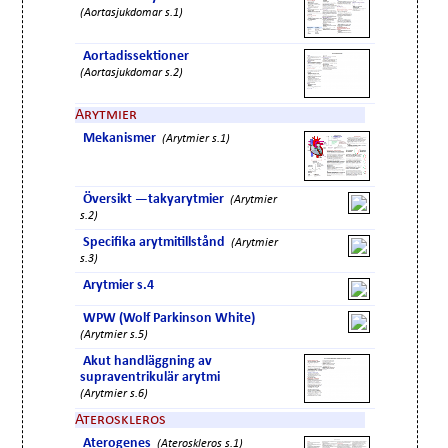
(Aortasjukdomar s.1)
Aortadissektioner
(Aortasjukdomar s.2)
Arytmier
Mekanismer
(Arytmier s.1)
Översikt —takyarytmier
(Arytmier
s.2)
Specifika arytmitillstånd
(Arytmier
s.3)
Arytmier s.4
WPW (Wolf Parkinson White)
(Arytmier s.5)
Akut handläggning av
supraventrikulär arytmi
(Arytmier s.6)
Ateroskleros
Aterogenes
(Ateroskleros s.1)