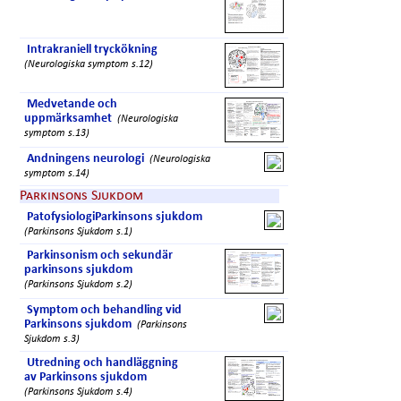
Intrakraniell tryckökning
(Neurologiska symptom s.12)
Medvetande och
uppmärksamhet
(Neurologiska
symptom s.13)
Andningens neurologi
(Neurologiska
symptom s.14)
Parkinsons Sjukdom
PatofysiologiParkinsons sjukdom
(Parkinsons Sjukdom s.1)
Parkinsonism och sekundär
parkinsons sjukdom
(Parkinsons Sjukdom s.2)
Symptom och behandling vid
Parkinsons sjukdom
(Parkinsons
Sjukdom s.3)
Utredning och handläggning
av Parkinsons sjukdom
(Parkinsons Sjukdom s.4)