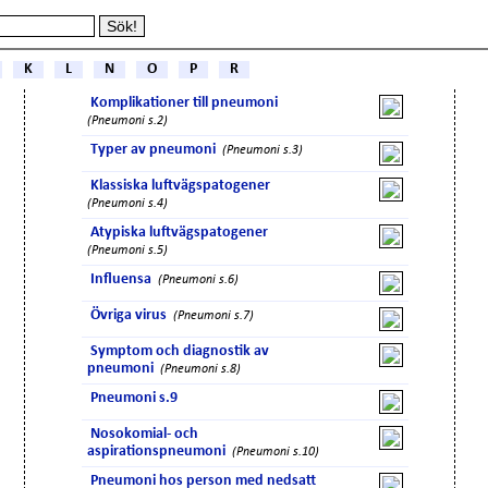
K
L
N
O
P
R
Komplikationer till pneumoni
(Pneumoni s.2)
Typer av pneumoni
(Pneumoni s.3)
Klassiska luftvägspatogener
(Pneumoni s.4)
Atypiska luftvägspatogener
(Pneumoni s.5)
Influensa
(Pneumoni s.6)
Övriga virus
(Pneumoni s.7)
Symptom och diagnostik av
pneumoni
(Pneumoni s.8)
Pneumoni s.9
Nosokomial- och
aspirationspneumoni
(Pneumoni s.10)
Pneumoni hos person med nedsatt