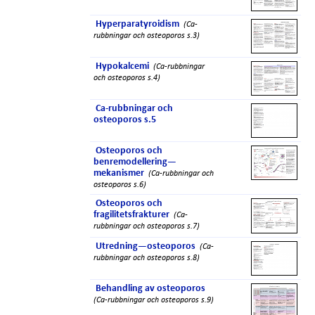
Hyperparatyroidism
(Ca-
rubbningar och osteoporos s.3)
Hypokalcemi
(Ca-rubbningar
och osteoporos s.4)
Ca-rubbningar och
osteoporos s.5
Osteoporos och
benremodellering—
mekanismer
(Ca-rubbningar och
osteoporos s.6)
Osteoporos och
fragilitetsfrakturer
(Ca-
rubbningar och osteoporos s.7)
Utredning—osteoporos
(Ca-
rubbningar och osteoporos s.8)
Behandling av osteoporos
(Ca-rubbningar och osteoporos s.9)