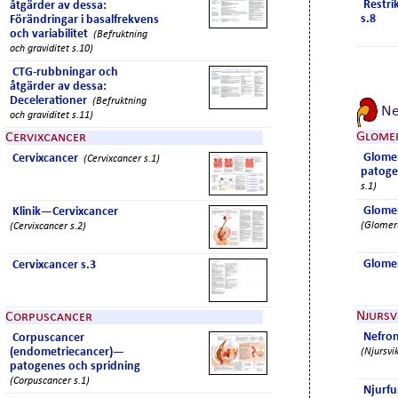
Restri
åtgärder av dessa:
s.8
Förändringar i basalfrekvens
och variabilitet
(Befruktning
och graviditet s.10)
CTG-rubbningar och
åtgärder av dessa:
Decelerationer
(Befruktning
Ne
och graviditet s.11)
Glomer
Cervixcancer
Glome
Cervixcancer
(Cervixcancer s.1)
patoge
s.1)
Glomer
Klinik—Cervixcancer
(Glomeru
(Cervixcancer s.2)
Glomer
Cervixcancer s.3
Njursv
Corpuscancer
Nefron
Corpuscancer
(endometriecancer)—
(Njursvik
patogenes och spridning
(Corpuscancer s.1)
Njurfu