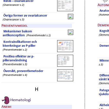
Klinik—ovarialcancer
Auton
(Ovariecancer s.2)
Anatom
(Autono
Övriga former av ovarialcancer
(Ovariecancer s.3)
Demen
Preventivmedel
Kognit
Mekanismer bakom
antikonception
(Demens
(Preventivmedel s.1)
Kontraindikationer och
biverkningar av P-piller
Demen
(Preventivmedel s.2)
Positiva effekter av p-
pilleranvändning
Minne
(Preventivmedel s.3)
s.3)
Översikt, preventivmetoder
(Preventivmedel s.4)
Differe
sänkt 
(Demens
H
Patog
sjukd
Hematologi
Alzhe
Anemi