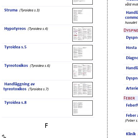
våld mot
Struma
(Tyroidea s.3)
Handlä
commo
huvudet 
Hypotyreos
(Tyroidea s.4)
Dyspn
Dyspn
Tyroidea s.5
Hosta
Diagno
Tyreotoxikos
(Tyroidea s.6)
Handl
Dyspne
Handläggning av
Arteri
tyreotoxikos
(Tyroidea s.7)
Feber
Tyroidea s.8
Feberf
Feber 
(Feber s
F
Klinik