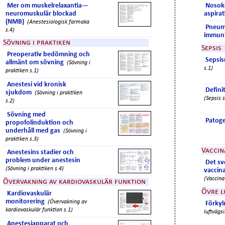
Mer om muskelrelaxantia—
Nosok
neuromuskulär blockad
aspira
(NMB)
(Anestesiologisk farmaka
Pneum
s.4)
immunf
Sövning i praktiken
Sepsis
Preoperativ bedömning och
Sepsi
allmänt om sövning
(Sövning i
s.1)
praktiken s.1)
Anestesi vid kronisk
Definit
sjukdom
(Sövning i praktiken
(Sepsis s
s.2)
Sövning med
Patog
propofolinduktion och
underhåll med gas
(Sövning i
praktiken s.3)
Vaccin
Anestesins stadier och
problem under anestesin
Det s
(Sövning i praktiken s.4)
vaccin
(Vaccina
Övervakning av kardiovaskulär funktion
Övre l
Kardiovaskulär
monitorering
(Övervakning av
Förkyl
kardiovaskulär funktion s.1)
luftvägsi
Anestesiapparat och