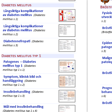
Diabetes mellitus
Bröst
Långsiktiga komplikationer
Fysiol
av diabetes mellitus
(Diabetes
utveck
mellitus s.1)
s.1)
Långsiktiga komplikationer
Bröstf
av diabetes mellitus
(Diabetes
(Bröstfö
mellitus s.2)
Diabetesnefropati
(Diabetes
Epidem
mellitus s.3)
patoge
s.3)
Diabetes mellitus typ 1
Malign
Patogenes —Diabetes
patolo
mellitus typ 1
(Diabetes
mellitus typ 1 s.1)
Bröstf
Symptom, klinisk bild och
handläggning
(Diabetes
mellitus typ 1 s.2)
Progno
Insulinbehandling
behand
(Diabetes
mellitus typ 1 s.3)
s.6)
Bröstf
Mål med insulinbehandling
(Diabetes mellitus typ 1 s.4)