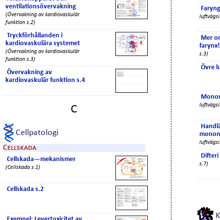
ventilationsövervakning
Faryng
(Övervakning av kardiovaskulär
luftvägsi
funktion s.2)
Tryckförhållanden i
Mer om
kardiovaskulära systemet
farynx!
(Övervakning av kardiovaskulär
s.3)
funktion s.3)
Övre l
Övervakning av
kardiovaskulär funktion s.4
Monon
luftvägsi
C
Handl
Cellpatologi
monon
luftvägsi
Cellskada
Difteri
Cellskada—mekanismer
s.7)
(Cellskada s.1)
Cellskada s.2
K
Exempel: Levertoxicitet av