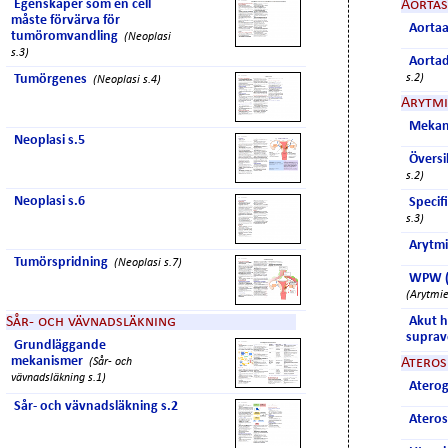
Egenskaper som en cell
Aorta
måste förvärva för
Aorta
tumöromvandling
(Neoplasi
s.3)
Aortad
Tumörgenes
s.2)
(Neoplasi s.4)
Arytmi
Mekan
Neoplasi s.5
Översi
s.2)
Neoplasi s.6
Specif
s.3)
Arytmi
Tumörspridning
(Neoplasi s.7)
WPW (
(Arytmie
Sår- och vävnadsläkning
Akut h
suprav
Grundläggande
mekanismer
Ateros
(Sår- och
vävnadsläkning s.1)
Atero
Sår- och vävnadsläkning s.2
Ateros