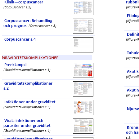
Klinik—corpuscancer
rubbnin
(Corpuscancer s.2)
(Njursvik
Etiolo
Corpuscancer: Behandling
(Njursvik
och prognos
(Corpuscancer s.3)
Definit
Corpuscancer s.4
(Njursvik
Tubuloi
Graviditetskomplikationer
(Njursvik
Preeklampsi
(Graviditetskomplikationer s.1)
Akut k
(Njursvik
Graviditetskomplikationer
s.2
Akut n
(Njursvik
Infektioner under graviditet
(Graviditetskomplikationer s.3)
Njursv
Virala infektioner och
parasiter under graviditet
Kronis
(Graviditetskomplikationer s.4)
och ha
s.9)