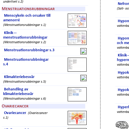
underlivet s.2)
Nefron
Menstruationsrubbningar
(Salt- o
Menscykeln och orsaker till
amenorré
Hypon
(Menstruationsrubbningar s.1)
vattenba
Klinik—
menstruationsrubbningar
Hypona
(Menstruationsrubbningar s.2)
och me
vattenba
Menstruationsrubbningar s.3
Klini
Menstruationsrubbningar
hypern
s.4
vattenba
Hypok
Klimakteriebesvär
vattenba
(Menstruationsrubbningar s.5)
Behandling av
Hypok
klimakteriebesvär
vattenba
(Menstruationsrubbningar s.6)
Ovariecancer
Hyper
vattenba
Ovariecancer
(Ovariecancer
s.1)