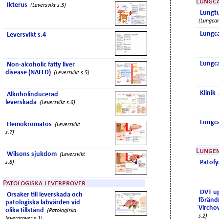
Lungc
Ikterus
(Leversvikt s.3)
Lungt
(Lungcan
Lungca
Leversvikt s.4
Lungca
Non-alcoholic fatty liver
disease (NAFLD)
(Leversvikt s.5)
Klinik
Alkoholinducerad
leverskada
(Leversvikt s.6)
Lungca
Hemokromatos
(Leversvikt
s.7)
Lunge
Wilsons sjukdom
(Leversvikt
Patofy
s.8)
Patologiska leverprover
DVT upp
Orsaker till leverskada och
föränd
patologiska labvärden vid
Vircho
olika tillstånd
(Patologiska
s.2)
leverprover s.1)