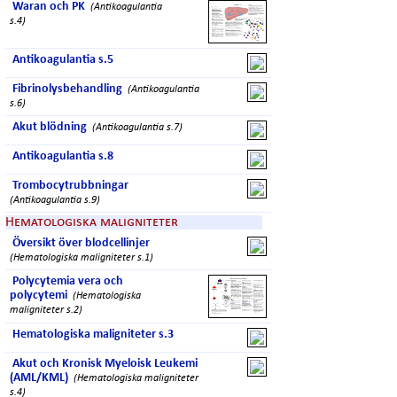
Waran och PK
(Antikoagulantia
s.4)
Antikoagulantia s.5
Fibrinolysbehandling
(Antikoagulantia
s.6)
Akut blödning
(Antikoagulantia s.7)
Antikoagulantia s.8
Trombocytrubbningar
(Antikoagulantia s.9)
Hematologiska maligniteter
Översikt över blodcellinjer
(Hematologiska maligniteter s.1)
Polycytemia vera och
polycytemi
(Hematologiska
maligniteter s.2)
Hematologiska maligniteter s.3
Akut och Kronisk Myeloisk Leukemi
(AML/KML)
(Hematologiska maligniteter
s.4)