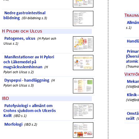
Nedre gastrointestinal
Traum
blödning
(GI-blödning s.3)
Allmä
s.1)
H Pylori och Ulcus
Patogenes, ulcus
(H Pylori och
Handl
Ulcus s.1)
Primar
(Översi
Manifestationer av H Pylori
atomic
och Läkemedel på
magsäcksslemhinnan
(Trauma 
(H
Pylori och Ulcus s.2)
Viktfö
Dyspepsi - handläggning
(H
Mekan
Pylori och Ulcus s.3)
(Viktför
Klinik
IBD
(Viktför
Patofysiologi + allmänt om
Crohns sjukdom och Ulcerös
Omstäl
Kolit
(IBD s.1)
svält
(
Morfologi
(IBD s.2)