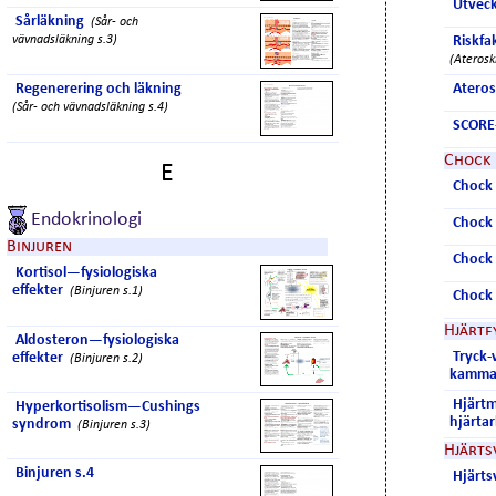
Utveck
Sårläkning
(Sår- och
vävnadsläkning s.3)
Riskfa
(Aterosk
Regenerering och läkning
Ateros
(Sår- och vävnadsläkning s.4)
SCORE
Chock
E
Chock
Endokrinologi
Chock 
Binjuren
Chock 
Kortisol—fysiologiska
effekter
(Binjuren s.1)
Chock 
Hjärtf
Aldosteron—fysiologiska
Tryck-
effekter
(Binjuren s.2)
kamma
Hjärtm
Hyperkortisolism—Cushings
hjärta
syndrom
(Binjuren s.3)
Hjärts
Binjuren s.4
Hjärts