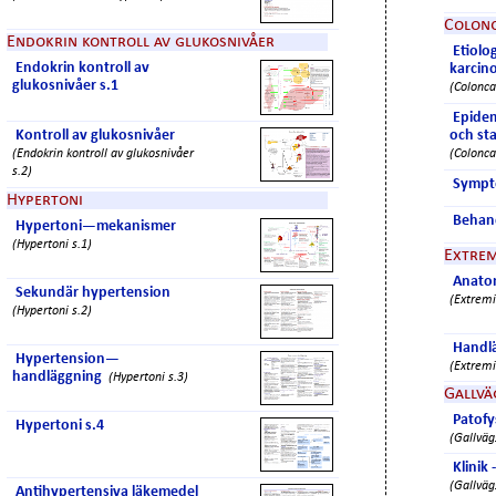
Colon
Endokrin kontroll av glukosnivåer
Etiolog
Endokrin kontroll av
karcin
glukosnivåer s.1
(Colonca
Epidem
Kontroll av glukosnivåer
och st
(Endokrin kontroll av glukosnivåer
(Colonca
s.2)
Sympto
Hypertoni
Behan
Hypertoni—mekanismer
(Hypertoni s.1)
Extrem
Anatom
Sekundär hypertension
(Extremi
(Hypertoni s.2)
Handlä
Hypertension—
(Extremi
handläggning
(Hypertoni s.3)
Gallv
Patofy
Hypertoni s.4
(Gallväg
Klinik 
(Gallväg
Antihypertensiva läkemedel