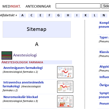
MED
INSIKT
.
ANTECKNINGAR
Alfabetiskt »
A
C
E
F
G
H
I
K
L
N
Kompli
pneum
Sitemap
Typer
(Pneumo
A
Klassi
Anestesiologi
(Pneumo
Anestesiologisk farmaka
Atypis
Anestesigasers farmakologi
(Pneumo
(Anestesiologisk farmaka s.1)
Influe
Intravenösa anestesimedels
Övriga
farmakologi
(Anestesiologisk
farmaka s.2)
Sympt
Neuromuskulär blockad
pneum
(Anestesiologisk farmaka s.3)
Pneum