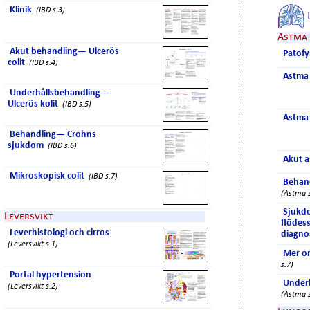
Klinik
(IBD s.3)
Astma
Akut behandling— Ulcerös
Patofy
colit
(IBD s.4)
Astma 
Underhållsbehandling—
Ulcerös kolit
(IBD s.5)
Astma 
Behandling— Crohns
sjukdom
(IBD s.6)
Akut a
Mikroskopisk colit
(IBD s.7)
Behand
(Astma s
Sjukd
Leversvikt
flödes
Leverhistologi och cirros
diagno
(Leversvikt s.1)
Mer o
s.7)
Portal hypertension
Underh
(Leversvikt s.2)
(Astma s