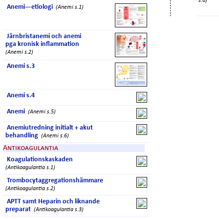
s.6)
Anemi—etiologi
(Anemi s.1)
Järnbristanemi och anemi
pga kronisk inflammation
(Anemi s.2)
Anemi s.3
Anemi s.4
Anemi
(Anemi s.5)
Anemiutredning initialt + akut
behandling
(Anemi s.6)
Antikoagulantia
Koagulationskaskaden
(Antikoagulantia s.1)
Trombocytaggregationshämmare
(Antikoagulantia s.2)
APTT samt Heparin och liknande
preparat
(Antikoagulantia s.3)