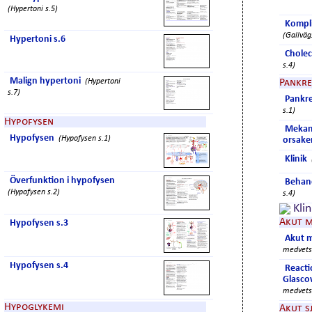
(Hypertoni s.5)
Komplik
(Gallväg
Hypertoni s.6
Chole
s.4)
Malign hypertoni
(Hypertoni
Pankre
s.7)
Pankre
s.1)
Hypofysen
Mekan
Hypofysen
(Hypofysen s.1)
orsake
Klinik
Överfunktion i hypofysen
Behand
(Hypofysen s.2)
s.4)
Kli
Akut m
Hypofysen s.3
Akut 
medvetsl
Hypofysen s.4
Reacti
Glasco
medvetsl
Hypoglykemi
Akut s