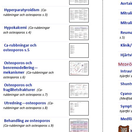
Aortai
Hyperparatyroidism
(Ca-
Mitrali
rubbningar och osteoporos s.3)
Mitral
Hypokalcemi
(Ca-rubbningar
Reumat
och osteoporos s.4)
s.5)
Ca-rubbningar och
Klinik
osteoporos s.5
Hjärtvi
Osteoporos och
Medföd
benremodellering—
Intrau
mekanismer
(Ca-rubbningar och
hjärtfel 
osteoporos s.6)
Shuntv
Osteoporos och
fragilitetsfrakturer
(Ca-
Cyanos
rubbningar och osteoporos s.7)
(Medfödd
Utredning—osteoporos
(Ca-
Sympt
rubbningar och osteoporos s.8)
hjärtfel 
Medföd
Behandling av osteoporos
(Ca-rubbningar och osteoporos s.9)
K