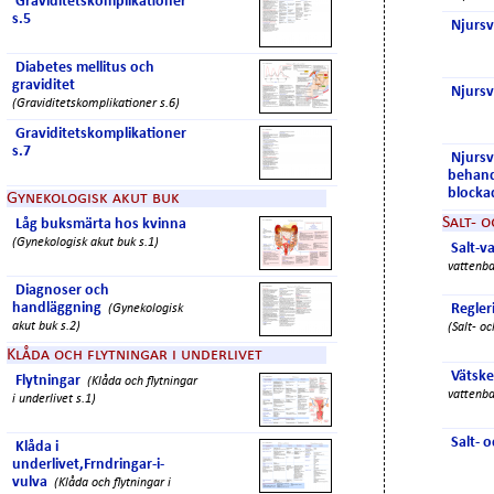
Graviditetskomplikationer
s.5
Njursv
Diabetes mellitus och
graviditet
Njursv
(Graviditetskomplikationer s.6)
Graviditetskomplikationer
s.7
Njursv
behand
blocka
Gynekologisk akut buk
Salt- 
Låg buksmärta hos kvinna
(Gynekologisk akut buk s.1)
Salt-v
vattenba
Diagnoser och
handläggning
Regler
(Gynekologisk
akut buk s.2)
(Salt- o
Klåda och flytningar i underlivet
Vätsk
Flytningar
(Klåda och flytningar
vattenba
i underlivet s.1)
Salt- 
Klåda i
underlivet,Frndringar-i-
vulva
(Klåda och flytningar i