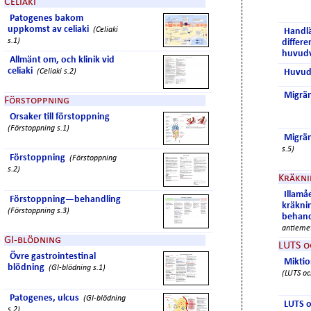
Celiaki
Patogenes bakom
uppkomst av celiaki
(Celiaki
Handl
s.1)
differe
huvud
Allmänt om, och klinik vid
celiaki
(Celiaki s.2)
Huvud
Migrä
Förstoppning
Orsaker till förstoppning
(Förstoppning s.1)
Migrä
s.5)
Förstoppning
(Förstoppning
s.2)
Kräkni
Illamå
Förstoppning—behandling
kräkni
(Förstoppning s.3)
behand
antiemet
GI-blödning
LUTS o
Övre gastrointestinal
Miktio
blödning
(GI-blödning s.1)
(LUTS oc
Patogenes, ulcus
(GI-blödning
LUTS o
s.2)