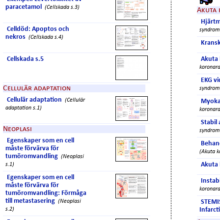
paracetamol
(Cellskada s.3)
Akuta
Hjärtm
Celldöd: Apoptos och
syndrom 
nekros
(Cellskada s.4)
Kransk
Cellskada s.5
Akuta
koronara
EKG vi
Cellulär adaptation
syndrom 
Cellulär adaptation
(Cellulär
Myoka
adaptation s.1)
koronara
Stabil
Neoplasi
syndrom 
Egenskaper som en cell
Behand
måste förvärva för
(Akuta k
tumöromvandling
(Neoplasi
Akuta 
s.1)
Egenskaper som en cell
Instab
måste förvärva för
koronara
tumöromvandling: Förmåga
till metastasering
(Neoplasi
STEMI
s.2)
Infarct