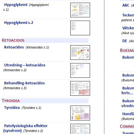
Hypoglykemi
(Hypoglykemi
ABC
(A
s.1)
Tecken
patient s
Hypoglykemi s.2
Vätske
(Akut sju
Ketoacidos
DE
(Ak
Ketoacidos
(Ketoacidos s.1)
Buksm
Buksm
Utredning—ketoacidos
(Ketoacidos s.2)
Buksm
(Buksmär
Behandling-ketoacidos
Buksm
(Ketoacidos s.3)
forts...
Tyroidea
Buksmä
utredn
Tyroidea
(Tyroidea s.1)
Handl
(Buksmär
Patofysiologiska effekter
Commo
(syndrom)
(Tyroidea s.2)
Trauma