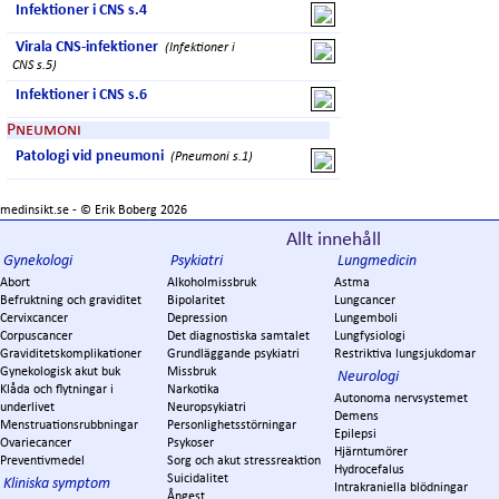
Infektioner i CNS s.4
Virala CNS-infektioner
(Infektioner i
CNS s.5)
Infektioner i CNS s.6
Pneumoni
Patologi vid pneumoni
(Pneumoni s.1)
medinsikt.se - ©
Erik Boberg
2026
Allt innehåll
Gynekologi
Psykiatri
Lungmedicin
Abort
Alkoholmissbruk
Astma
Befruktning och graviditet
Bipolaritet
Lungcancer
Cervixcancer
Depression
Lungemboli
Corpuscancer
Det diagnostiska samtalet
Lungfysiologi
Graviditetskomplikationer
Grundläggande psykiatri
Restriktiva lungsjukdomar
Gynekologisk akut buk
Missbruk
Neurologi
Klåda och flytningar i
Narkotika
Autonoma nervsystemet
underlivet
Neuropsykiatri
Demens
Menstruationsrubbningar
Personlighetsstörningar
Epilepsi
Ovariecancer
Psykoser
Hjärntumörer
Preventivmedel
Sorg och akut stressreaktion
Hydrocefalus
Suicidalitet
Kliniska symptom
Intrakraniella blödningar
Ångest