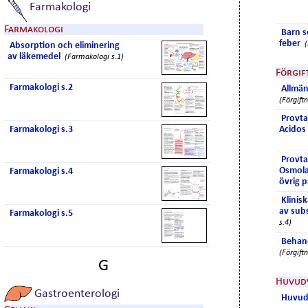
Farmakologi
Farmakologi
Barn 
feber
(
Absorption och eliminering
av läkemedel
(Farmakologi s.1)
Förgif
Farmakologi s.2
Allmän
(Förgiftn
Provta
Farmakologi s.3
Acidos
Provta
Osmola
Farmakologi s.4
övrig 
Klinisk
av sub
Farmakologi s.5
s.4)
Behand
(Förgiftn
G
Huvud
Gastroenterologi
Huvud