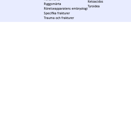
Ketoacidos
Ryggsmärta
Tyroidea
Rörelseapparatens embryologi
Specifika frakturer
Trauma och frakturer