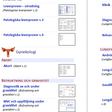
Klinik
Leverprover—utredning
(Patologiska leverprover s.2)
Patologiska leverprover s.3
Diagno
(Lungemb
Patologiska leverprover s.4
Behan
Lungfy
Gynekologi
Andnin
(Lungfys
Abort
Abort
(Abort s.1)
Lungci
(Lungfys
Befruktning och graviditet
Gasdif
Diagnostik av och under
graviditet
(Befruktning och
graviditet s.1)
Lungdi
MVC och uppföljning under
s.4)
graviditet
(Befruktning och
graviditet s.2)