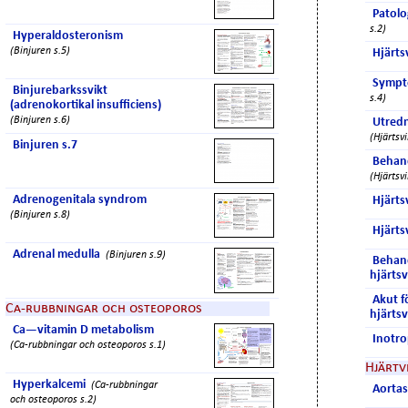
Patolo
s.2)
Hyperaldosteronism
(Binjuren s.5)
Hjärtsv
Sympto
Binjurebarkssvikt
s.4)
(adrenokortikal insufficiens)
(Binjuren s.6)
Utredn
(Hjärtsvi
Binjuren s.7
Behand
(Hjärtsvi
Adrenogenitala syndrom
Hjärtsv
(Binjuren s.8)
Hjärtsv
Adrenal medulla
(Binjuren s.9)
Behand
hjärtsv
Akut f
Ca-rubbningar och osteoporos
hjärtsv
Ca—vitamin D metabolism
Inotro
(Ca-rubbningar och osteoporos s.1)
Hjärtv
Hyperkalcemi
(Ca-rubbningar
Aorta
och osteoporos s.2)