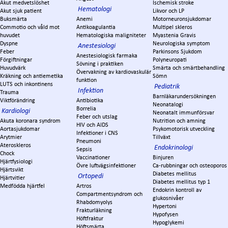
Akut medvetslöshet
Ischemisk stroke
Hematologi
Akut sjuk patient
Likvor och LP
Buksmärta
Anemi
Motorneuronsjukdomar
Commotio och våld mot
Antikoagulantia
Multipel skleros
huvudet
Hematologiska maligniteter
Myastenia Gravis
Dyspne
Neurologiska symptom
Anestesiologi
Feber
Parkinsons Sjukdom
Anestesiologisk farmaka
Förgiftningar
Polyneuropati
Sövning i praktiken
Huvudvärk
Smärta och smärtbehandling
Övervakning av kardiovaskulär
Kräkning och antiemetika
Sömn
funktion
LUTS och inkontinens
Pediatrik
Infektion
Trauma
Barnläkarundersökningen
Viktförändring
Antibiotika
Neonatalogi
Borrelia
Kardiologi
Neonatalt immunförsvar
Feber och utslag
Akuta koronara syndrom
Nutrition och amning
HIV och AIDS
Aortasjukdomar
Psykomotorisk utveckling
Infektioner i CNS
Arytmier
Tillväxt
Pneumoni
Ateroskleros
Endokrinologi
Sepsis
Chock
Vaccinationer
Binjuren
Hjärtfysiologi
Övre luftvägsinfektioner
Ca-rubbningar och osteoporos
Hjärtsvikt
Diabetes mellitus
Ortopedi
Hjärtvitier
Diabetes mellitus typ 1
Medfödda hjärtfel
Artros
Endokrin kontroll av
Compartmentsyndrom och
glukosnivåer
Rhabdomyolys
Hypertoni
Frakturläkning
Hypofysen
Höftfraktur
Hypoglykemi
Höftsmärta