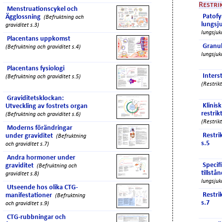
Restri
Menstruationscykel och
Patofy
Ägglossning
(Befruktning och
lungs
graviditet s.3)
lungsjuk
Placentans uppkomst
Granu
(Befruktning och graviditet s.4)
lungsjuk
Placentans fysiologi
Inters
(Befruktning och graviditet s.5)
(Restrik
Graviditetsklockan:
Klinis
Utveckling av fostrets organ
restri
(Befruktning och graviditet s.6)
(Restrik
Moderns förändringar
Restri
under graviditet
(Befruktning
s.5
och graviditet s.7)
Andra hormoner under
Specifi
graviditet
(Befruktning och
tillstå
graviditet s.8)
lungsjuk
Utseende hos olika CTG-
Restri
manifestationer
(Befruktning
s.7
och graviditet s.9)
CTG-rubbningar och