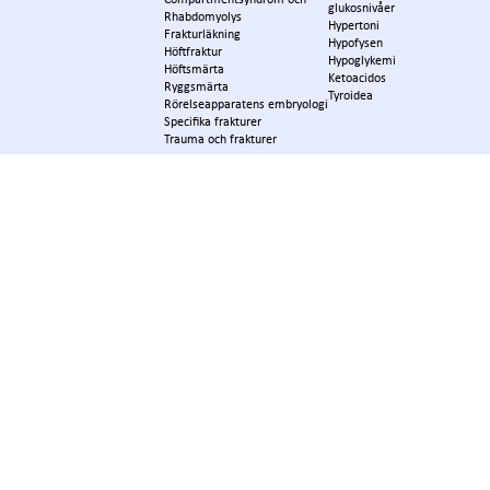
glukosnivåer
Rhabdomyolys
Hypertoni
Frakturläkning
Hypofysen
Höftfraktur
Hypoglykemi
Höftsmärta
Ketoacidos
Ryggsmärta
Tyroidea
Rörelseapparatens embryologi
Specifika frakturer
Trauma och frakturer