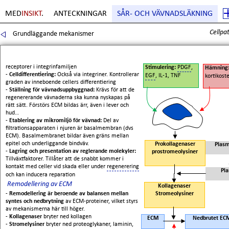
MED
INSIKT
.
ANTECKNINGAR
SÅR- OCH VÄVNADSLÄKNING
Cellpa
Grundläggande mekanismer
Sida
2
. Copyright Erik Boberg
receptorer i integrinfamiljen
Stimulering:
PDGF
,
Hämning
-
Celldifferentiering:
Också via integriner. Kontrollerar
EGF
, IL-1, TNF
kortikost
graden av inneboende cellers differentiering
-
Ställning för vävnadsuppbyggnad:
Krävs för att de
regenererande vävnaderna ska kunna nyskapas på
rätt sätt. Förstörs ECM bildas ärr, även i lever och
hud…
-
Etablering av mikromiljö för vävnad:
Del av
filtrationsapparaten i njuren är basalmembran (dvs
ECM). Basalmembranet bildar även gräns mellan
epitel och underliggande bindväv.
Prokollagenaser
Plas
-
Lagring och presentation av reglerande molekyler:
prostromeolysiner
Tillväxtfaktorer. Tillåter att de snabbt kommer i
kontakt med celler vid skada eller under
regenerering
Pl
och kan inducera reparation
Remodellering av ECM
Kollagenaser
-
Remodellering är beroende av balansen mellan
Stromeolysiner
syntes och nedbrytning
av ECM-proteiner, vilket styrs
av mekanismerna här till höger.
-
Kollagenaser
bryter ned kollagen
ECM
Nedbrutet EC
-
Stromelysiner
bryter ned proteoglykaner, laminin,