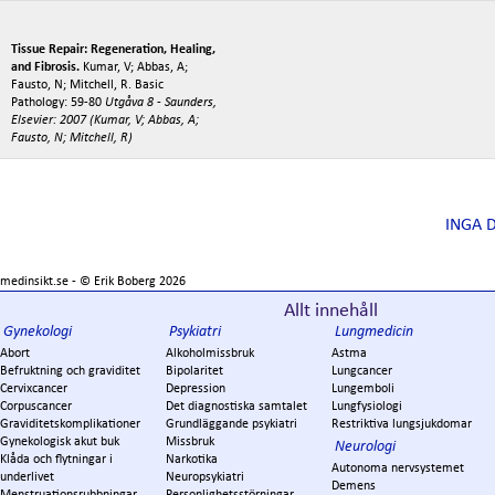
Tissue Repair: Regeneration, Healing,
and Fibrosis.
Kumar, V; Abbas, A;
Fausto, N; Mitchell, R. Basic
Pathology: 59-80
Utgåva 8 - Saunders,
Elsevier: 2007 (Kumar, V; Abbas, A;
Fausto, N; Mitchell, R)
INGA 
medinsikt.se - ©
Erik Boberg
2026
Allt innehåll
Gynekologi
Psykiatri
Lungmedicin
Abort
Alkoholmissbruk
Astma
Befruktning och graviditet
Bipolaritet
Lungcancer
Cervixcancer
Depression
Lungemboli
Corpuscancer
Det diagnostiska samtalet
Lungfysiologi
Graviditetskomplikationer
Grundläggande psykiatri
Restriktiva lungsjukdomar
Gynekologisk akut buk
Missbruk
Neurologi
Klåda och flytningar i
Narkotika
Autonoma nervsystemet
underlivet
Neuropsykiatri
Demens
Menstruationsrubbningar
Personlighetsstörningar