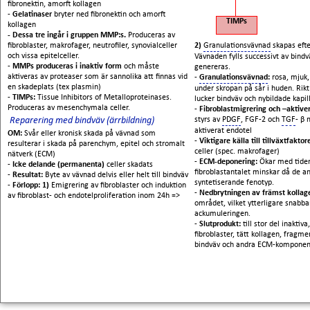
fibronektin, amorft kollagen
-
Gelatinaser
bryter ned fibronektin och amorft
TIMPs
kollagen
- Dessa tre ingår i gruppen MMP:s.
Produceras av
fibroblaster, makrofager, neutrofiler, synovialceller
2)
Granulationsvävnad
skapas efte
och vissa epitelceller.
Vävnaden fylls successivt av bindv
-
MMPs produceras i inaktiv form
och måste
genereras.
aktiveras av proteaser som är sannolika att finnas vid
-
Granulationsvävnad
:
rosa, mjuk,
en skadeplats (tex plasmin)
under skropan på sår i huden. Rikt 
-
TIMPs:
Tissue Inhibitors of Metalloproteinases.
lucker bindväv och nybildade kapill
Produceras av mesenchymala celler.
-
Fibroblastmigrering och –aktiver
Reparering med bindväv (ärrbildning)
styrs av
PDGF
, FGF-2 och
TGF
-
β
aktiverat endotel
OM:
Svår eller kronisk skada på vävnad som
-
Viktigare källa till tillväxtfaktor
resulterar i skada på parenchym, epitel och stromalt
celler (spec. makrofager)
nätverk (ECM)
-
ECM-deponering:
Ökar med tiden
-
Icke delande (permanenta)
celler skadats
fibroblastantalet minskar då de a
-
Resultat:
Byte av vävnad delvis eller helt till bindväv
syntetiserande fenotyp.
-
Förlopp: 1)
Emigrering av fibroblaster och induktion
-
Nedbrytningen av främst kolla
av fibroblast- och endotelproliferation inom 24h =>
området, vilket ytterligare snabba
ackumuleringen.
-
Slutprodukt:
till stor del inakti
fibroblaster, tätt kollagen, fragme
bindväv och andra ECM-komponen