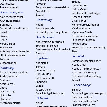
Epilepsi
Ovariecancer
Psykoser
Hjärntumörer
Preventivmedel
Sorg och akut stressreaktion
Hydrocefalus
Suicidalitet
Kliniska symptom
Intrakraniella blödningar
Ångest
Akut medvetslöshet
Ischemisk stroke
Hematologi
Akut sjuk patient
Likvor och LP
Buksmärta
Anemi
Motorneuronsjukdomar
Commotio och våld mot
Antikoagulantia
Multipel skleros
huvudet
Hematologiska maligniteter
Myastenia Gravis
Dyspne
Neurologiska symptom
Anestesiologi
Feber
Parkinsons Sjukdom
Anestesiologisk farmaka
Förgiftningar
Polyneuropati
Sövning i praktiken
Huvudvärk
Smärta och smärtbehandling
Övervakning av kardiovaskulär
Kräkning och antiemetika
Sömn
funktion
LUTS och inkontinens
Pediatrik
Infektion
Trauma
Barnläkarundersökningen
Viktförändring
Antibiotika
Neonatalogi
Borrelia
Kardiologi
Neonatalt immunförsvar
Feber och utslag
Akuta koronara syndrom
Nutrition och amning
HIV och AIDS
Aortasjukdomar
Psykomotorisk utveckling
Infektioner i CNS
Arytmier
Tillväxt
Pneumoni
Ateroskleros
Endokrinologi
Sepsis
Chock
Vaccinationer
Binjuren
Hjärtfysiologi
Övre luftvägsinfektioner
Ca-rubbningar och osteoporos
Hjärtsvikt
Diabetes mellitus
Ortopedi
Hjärtvitier
Diabetes mellitus typ 1
Medfödda hjärtfel
Artros
Endokrin kontroll av
Compartmentsyndrom och