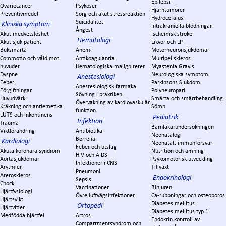
Epilepsi
Ovariecancer
Psykoser
Hjärntumörer
Preventivmedel
Sorg och akut stressreaktion
Hydrocefalus
Suicidalitet
Kliniska symptom
Intrakraniella blödningar
Ångest
Akut medvetslöshet
Ischemisk stroke
Hematologi
Akut sjuk patient
Likvor och LP
Buksmärta
Anemi
Motorneuronsjukdomar
Commotio och våld mot
Antikoagulantia
Multipel skleros
huvudet
Hematologiska maligniteter
Myastenia Gravis
Dyspne
Neurologiska symptom
Anestesiologi
Feber
Parkinsons Sjukdom
Anestesiologisk farmaka
Förgiftningar
Polyneuropati
Sövning i praktiken
Huvudvärk
Smärta och smärtbehandling
Övervakning av kardiovaskulär
Kräkning och antiemetika
Sömn
funktion
LUTS och inkontinens
Pediatrik
Infektion
Trauma
Barnläkarundersökningen
Viktförändring
Antibiotika
Neonatalogi
Borrelia
Kardiologi
Neonatalt immunförsvar
Feber och utslag
Akuta koronara syndrom
Nutrition och amning
HIV och AIDS
Aortasjukdomar
Psykomotorisk utveckling
Infektioner i CNS
Arytmier
Tillväxt
Pneumoni
Ateroskleros
Endokrinologi
Sepsis
Chock
Vaccinationer
Binjuren
Hjärtfysiologi
Övre luftvägsinfektioner
Ca-rubbningar och osteoporos
Hjärtsvikt
Diabetes mellitus
Ortopedi
Hjärtvitier
Diabetes mellitus typ 1
Medfödda hjärtfel
Artros
Endokrin kontroll av
Compartmentsyndrom och