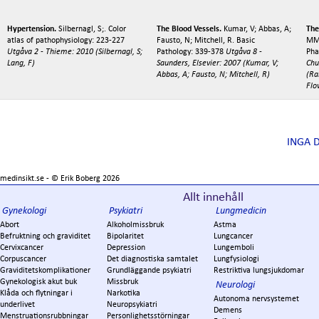
Hypertension.
Silbernagl, S;. Color
The Blood Vessels.
Kumar, V; Abbas, A;
The
atlas of pathophysiology: 223-227
Fausto, N; Mitchell, R. Basic
MM;
Utgåva 2 - Thieme: 2010 (Silbernagl, S;
Pathology: 339-378
Utgåva 8 -
Pha
Lang, F)
Saunders, Elsevier: 2007 (Kumar, V;
Chu
Abbas, A; Fausto, N; Mitchell, R)
(Ra
Flo
INGA 
medinsikt.se - ©
Erik Boberg
2026
Allt innehåll
Gynekologi
Psykiatri
Lungmedicin
Abort
Alkoholmissbruk
Astma
Befruktning och graviditet
Bipolaritet
Lungcancer
Cervixcancer
Depression
Lungemboli
Corpuscancer
Det diagnostiska samtalet
Lungfysiologi
Graviditetskomplikationer
Grundläggande psykiatri
Restriktiva lungsjukdomar
Gynekologisk akut buk
Missbruk
Neurologi
Klåda och flytningar i
Narkotika
Autonoma nervsystemet
underlivet
Neuropsykiatri
Demens
Menstruationsrubbningar
Personlighetsstörningar