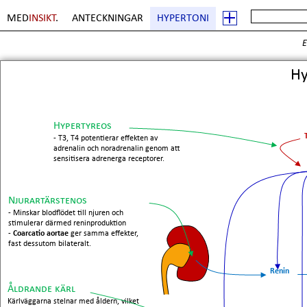
MED
INSIKT
.
ANTECKNINGAR
HYPERTONI
E
H
Hypertyreos
- T3, T4 potentierar effekten av
adrenalin och noradrenalin genom att
sensitisera adrenerga receptorer.
Njurartärstenos
- Minskar blodflödet till njuren och
stimulerar därmed reninproduktion
-
Coarcatio aortae
ger samma effekter,
fast dessutom bilateralt.
Renin
Åldrande kärl
Kärlväggarna stelnar med åldern, vilket