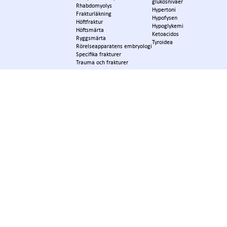
glukosnivåer
Rhabdomyolys
Hypertoni
Frakturläkning
Hypofysen
Höftfraktur
Hypoglykemi
Höftsmärta
Ketoacidos
Ryggsmärta
Tyroidea
Rörelseapparatens embryologi
Specifika frakturer
Trauma och frakturer