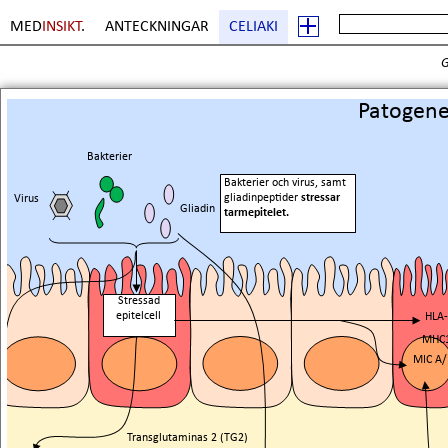
MED
INSIKT
.
ANTECKNINGAR
CELIAKI
G
Sida
1
. Copyright Erik Boberg
Patogene
Bakterier
Bakterier och virus, samt
gliadinpeptider
stressar
Virus
Gliadin
tarmepitelet.
Stressad
epitelcell
HLA
MHC
MIC A
Transglutaminas 2 (TG2)