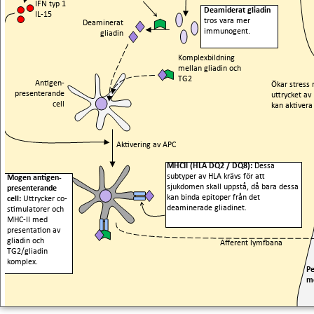
IFN typ 1
Deamiderat gliadin
IL-15
tros vara mer
Deaminerat
immunogent.
gliadin
Komplexbildning
mellan gliadin och
TG2
Antigen-
Ökar stress 
presenterande
uttrycket a
cell
kan aktiver
Aktivering av APC
MHCII (HLA DQ2 / DQ8):
Dessa
subtyper av HLA krävs för att
Mogen antigen-
sjukdomen skall uppstå, då bara dessa
presenterande
kan binda epitoper från det
cell:
Uttrycker co-
deaminerade gliadinet.
stimulatorer och
MHC-II med
presentation av
gliadin och
Afferent lymfbana
TG2/gliadin
komplex.
Pe
me