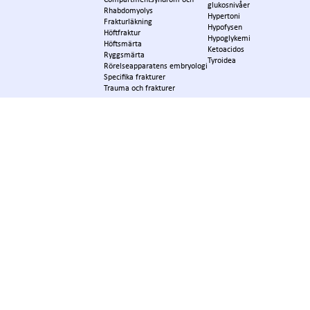
glukosnivåer
Rhabdomyolys
Hypertoni
Frakturläkning
Hypofysen
Höftfraktur
Hypoglykemi
Höftsmärta
Ketoacidos
Ryggsmärta
Tyroidea
Rörelseapparatens embryologi
Specifika frakturer
Trauma och frakturer