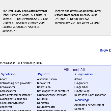
The Oral Cavity and Gastrointestinal
Triggers and drivers of autoimmunity:
Tract.
Kumar, V; Abbas, A; Fausto, N;
lessons from coeliac disease.
Sollid,
Mitchell, R. Basic Pathology: 579-630
LM; Jabri, B. Nature Reviews
Utgåva 8 - Saunders, Elsevier: 2007
Immunology: 294-302
Volym 13 2013
(Kumar, V; Abbas, A; Fausto, N;
Mitchell, R)
INGA 
medinsikt.se - ©
Erik Boberg
2026
Allt innehåll
Gynekologi
Psykiatri
Lungmedicin
Abort
Alkoholmissbruk
Astma
Befruktning och graviditet
Bipolaritet
Lungcancer
Cervixcancer
Depression
Lungemboli
Corpuscancer
Det diagnostiska samtalet
Lungfysiologi
Graviditetskomplikationer
Grundläggande psykiatri
Restriktiva lungsjukdomar
Gynekologisk akut buk
Missbruk
Neurologi
Klåda och flytningar i
Narkotika
Autonoma nervsystemet
underlivet
Neuropsykiatri
Demens
Menstruationsrubbningar
Personlighetsstörningar