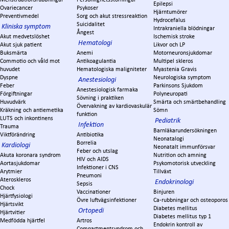
Epilepsi
Ovariecancer
Psykoser
Hjärntumörer
Preventivmedel
Sorg och akut stressreaktion
Hydrocefalus
Suicidalitet
Kliniska symptom
Intrakraniella blödningar
Ångest
Akut medvetslöshet
Ischemisk stroke
Hematologi
Akut sjuk patient
Likvor och LP
Buksmärta
Anemi
Motorneuronsjukdomar
Commotio och våld mot
Antikoagulantia
Multipel skleros
huvudet
Hematologiska maligniteter
Myastenia Gravis
Dyspne
Neurologiska symptom
Anestesiologi
Feber
Parkinsons Sjukdom
Anestesiologisk farmaka
Förgiftningar
Polyneuropati
Sövning i praktiken
Huvudvärk
Smärta och smärtbehandling
Övervakning av kardiovaskulär
Kräkning och antiemetika
Sömn
funktion
LUTS och inkontinens
Pediatrik
Infektion
Trauma
Barnläkarundersökningen
Viktförändring
Antibiotika
Neonatalogi
Borrelia
Kardiologi
Neonatalt immunförsvar
Feber och utslag
Akuta koronara syndrom
Nutrition och amning
HIV och AIDS
Aortasjukdomar
Psykomotorisk utveckling
Infektioner i CNS
Arytmier
Tillväxt
Pneumoni
Ateroskleros
Endokrinologi
Sepsis
Chock
Vaccinationer
Binjuren
Hjärtfysiologi
Övre luftvägsinfektioner
Ca-rubbningar och osteoporos
Hjärtsvikt
Diabetes mellitus
Ortopedi
Hjärtvitier
Diabetes mellitus typ 1
Medfödda hjärtfel
Artros
Endokrin kontroll av
Compartmentsyndrom och