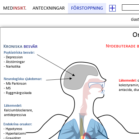
MED
INSIKT
.
ANTECKNINGAR
FÖRSTOPPNING
Gast
Or
Nydebuterade b
Kroniska
besvär
Psykiatriska besvär:
- Depression
- Ätstörningar
- Narkotika
Neurologiska sjukdomar:
Läkemedel:
o
- Mb Parkinson
kolestyramin,
- MS
antacida, diu
- Ryggmärgsskada
Läkemedel:
Kalciumblockerare,
antidepressiva
Endokrina orsaker:
- Hypotyreos
- Hyperkalcemi
-
Graviditet