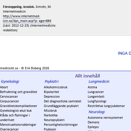
Förstoppning, kronisk.
Simrén, M.
Internetmedicin
http://www.internetmed-
icin.se/dyn_main.asp?p- age=884
(Läst: 2012-12-23)
(Internetmedicins
redaktion)
INGA 
medinsikt.se - ©
Erik Boberg
2026
Allt innehåll
Gynekologi
Psykiatri
Lungmedicin
Abort
Alkoholmissbruk
Astma
Befruktning och graviditet
Bipolaritet
Lungcancer
Cervixcancer
Depression
Lungemboli
Corpuscancer
Det diagnostiska samtalet
Lungfysiologi
Graviditetskomplikationer
Grundläggande psykiatri
Restriktiva lungsjukdomar
Gynekologisk akut buk
Missbruk
Neurologi
Klåda och flytningar i
Narkotika
Autonoma nervsystemet
underlivet
Neuropsykiatri
Demens
Menstruationsrubbningar
Personlighetsstörningar
Epilepsi
Ovariecancer
Psykoser