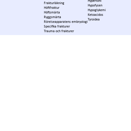
Hypertoni
Frakturläkning
Hypofysen
Höftfraktur
Hypoglykemi
Höftsmärta
Ketoacidos
Ryggsmärta
Tyroidea
Rörelseapparatens embryologi
Specifika frakturer
Trauma och frakturer