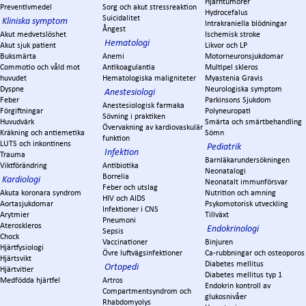
Hjärntumörer
Preventivmedel
Sorg och akut stressreaktion
Hydrocefalus
Suicidalitet
Kliniska symptom
Intrakraniella blödningar
Ångest
Akut medvetslöshet
Ischemisk stroke
Hematologi
Akut sjuk patient
Likvor och LP
Buksmärta
Anemi
Motorneuronsjukdomar
Commotio och våld mot
Antikoagulantia
Multipel skleros
huvudet
Hematologiska maligniteter
Myastenia Gravis
Dyspne
Neurologiska symptom
Anestesiologi
Feber
Parkinsons Sjukdom
Anestesiologisk farmaka
Förgiftningar
Polyneuropati
Sövning i praktiken
Huvudvärk
Smärta och smärtbehandling
Övervakning av kardiovaskulär
Kräkning och antiemetika
Sömn
funktion
LUTS och inkontinens
Pediatrik
Infektion
Trauma
Barnläkarundersökningen
Viktförändring
Antibiotika
Neonatalogi
Borrelia
Kardiologi
Neonatalt immunförsvar
Feber och utslag
Akuta koronara syndrom
Nutrition och amning
HIV och AIDS
Aortasjukdomar
Psykomotorisk utveckling
Infektioner i CNS
Arytmier
Tillväxt
Pneumoni
Ateroskleros
Endokrinologi
Sepsis
Chock
Vaccinationer
Binjuren
Hjärtfysiologi
Övre luftvägsinfektioner
Ca-rubbningar och osteoporos
Hjärtsvikt
Diabetes mellitus
Ortopedi
Hjärtvitier
Diabetes mellitus typ 1
Medfödda hjärtfel
Artros
Endokrin kontroll av
Compartmentsyndrom och
glukosnivåer
Rhabdomyolys