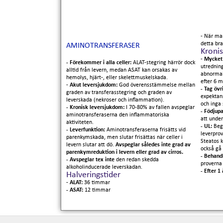
- När ma
detta bra
AMINOTRANSFERASER
Kroni
-
Mycket 
- Förekommer i alla celler:
ALAT-stegring härrör dock
utrednin
alltid från levern, medan ASAT kan orsakas av
abnormali
hemolys, hjärt-, eller skelettmuskelskada.
efter 6 
-
Akut leversjukdom:
God överensstämmelse mellan
- Tag övr
graden av transferasstegring och graden av
expektan
leverskada (nekroser och inflammation).
och inga
- Kronisk leversjukdom:
I 70-80% av fallen avspeglar
- Födjup
aminotransferaserna den inflammatoriska
att unde
aktiviteten.
- UL:
Beg
- Leverfunktion:
Aminotransferaserna frisätts vid
leverprov
parenkymskada, men slutar frisättas när celler i
Steatos 
levern slutar att dö.
Avspeglar således inte grad av
också gå
parenkymreduktion i levern eller grad av cirros.
- Behand
- Avspeglar tex inte
den redan skedda
proverna 
alkoholinducerade leverskadan.
- Efter 1
Halveringstider
-
ALAT:
36 timmar
- ASAT:
12 timmar