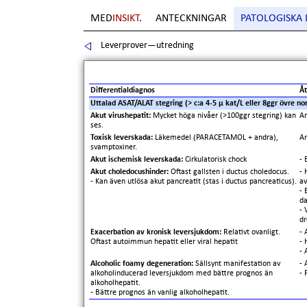
MED
INSIKT
.
ANTECKNINGAR
PATOLOGISKA
Leverprover—utredning
Differentialdiagnos
Åt
Uttalad ASAT/ALAT stegring (> c:a 4-5
μ
kat/L eller 8ggr övre n
Akut virushepatit:
Mycket höga nivåer (>100ggr stegring) kan
An
ses.
Toxisk leverskada:
Läkemedel (PARACETAMOL + andra),
A
svamptoxiner.
Akut ischemisk leverskada:
Cirkulatorisk chock
- 
Akut choledocushinder:
Oftast gallsten i ductus choledocus.
- 
- Kan även utlösa akut pancreatit (stas i ductus pancreaticus).
a
- 
da
- 
dr
Exacerbation av kronisk leversjukdom:
Relativt ovanligt.
- 
Oftast autoimmun hepatit eller viral hepatit
- 
- 
Alcoholic foamy degeneration:
Sällsynt manifestation av
- 
alkoholinducerad leversjukdom med bättre prognos än
- 
alkoholhepatit.
- Bättre prognos än vanlig alkoholhepatit.