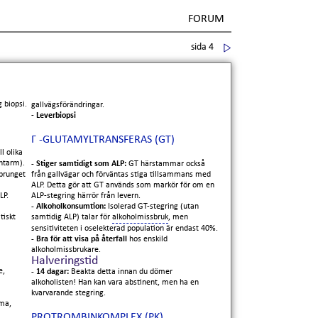
FORUM
sida 4
 biopsi.
gallvägsförändringar.
-
Leverbiopsi
Γ
-GLUTAMYLTRANSFERAS (GT)
ll olika
nntarm).
- Stiger samtidigt som ALP:
GT härstammar också
sprunget
från gallvägar och förväntas stiga tillsammans med
ALP. Detta gör att GT används som markör för om en
LP.
ALP-stegring härrör från levern.
- Alkoholkonsumtion:
Isolerad GT-stegring (utan
tiskt
samtidig ALP) talar för
alkoholmissbruk
, men
sensitiviteten i oselekterad population är endast 40%.
- Bra för att visa på återfall
hos enskild
alkoholmissbrukare.
Halveringstid
e,
- 14 dagar:
Beakta detta innan du dömer
alkoholisten! Han kan vara abstinent, men ha en
kvarvarande stegring.
uma,
PROTROMBINKOMPLEX (PK)