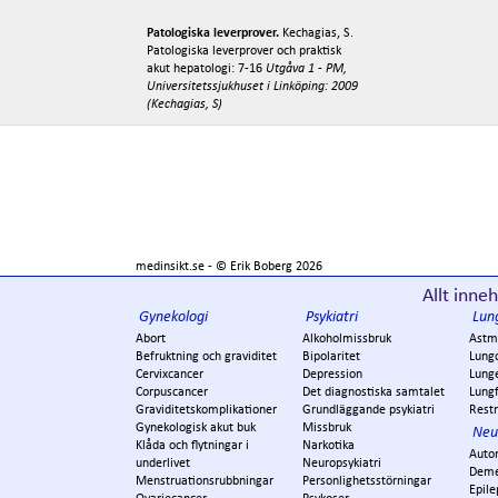
Patologiska leverprover.
Kechagias, S.
Patologiska leverprover och praktisk
akut hepatologi: 7-16
Utgåva 1 - PM,
Universitetssjukhuset i Linköping: 2009
(Kechagias, S)
medinsikt.se - ©
Erik Boberg
2026
Allt inneh
Gynekologi
Psykiatri
Lun
Abort
Alkoholmissbruk
Astm
Befruktning och graviditet
Bipolaritet
Lung
Cervixcancer
Depression
Lung
Corpuscancer
Det diagnostiska samtalet
Lungf
Graviditetskomplikationer
Grundläggande psykiatri
Restr
Gynekologisk akut buk
Missbruk
Neu
Klåda och flytningar i
Narkotika
Auto
underlivet
Neuropsykiatri
Dem
Menstruationsrubbningar
Personlighetsstörningar
Epile