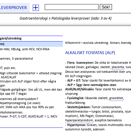
 LEVERPROVER
Gastroenterologi
»
Patologiska leverprover
(
sida: 3
av 4)
gärd/utredning
tillkommit—avsluta utredning. Annars överväg
orm)
ti-HAV, HBsAg, anti-HCV, HCV-RNA
ALKALISKT FOSFATAS (ALP)
namnes, S-paracetamol
- Flera isoenzymer:
De olika är lokaliserade ti
vävnad (lever, gallvägar, skelett,
placenta
, tu
BT, puls etc.
Dessa kan analyseras vid tveksamhet över ur
Högt sittande buksmärtor + uttalad stegring
till ALP-stegringen.
v ASAT/ALAT
- ALP + GT:
Talar starkt för leverhärkomst av A
Bilirubin och ALP stiger först efter några
- ALP > 5ggr övre normalgräns utan
gar.
ASAT/ALAT/bilirubin:
Talar starkt för extrahepa
Vidgade gallgångar: Ses på UL, men det kan
ursprung.
öja upp till 7 dagar.
- Fysiologisk:
Växande skelett,
graviditet
,
Anamnes på leversjukdom?
frakturläkning.
Hepatitprovtagning (se ovan)
- Skelettsjukdom:
Tumör (osteosarkom,
AIH: SMA och ANA pos hos 90% av pat.
skelettmetastas—lungor, bröst, prostata, njur
Alkoholanamnes.
myelom), Mb Paget, Osteomalaci,
Prover: P-GT, S-CDT, ASAT/ALAT > 1, MCV
hyperparatyroidism
, aseptisk bennekros
- Hypertyreos:
Graves, toxisk multinodös str
autommin tyroidit, adenom