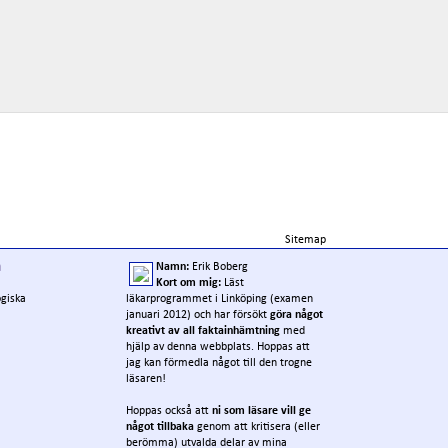
Sitemap
a
Namn:
Erik Boberg
Kort om mig:
Läst
ogiska
läkarprogrammet i Linköping (examen
januari 2012) och har försökt
göra något
kreativt av all faktainhämtning
med
hjälp av denna webbplats. Hoppas att
jag kan förmedla något till den trogne
läsaren!
Hoppas också att
ni som läsare vill ge
något tillbaka
genom att kritisera (eller
berömma) utvalda delar av mina