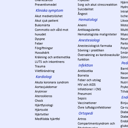
Ovariecancer
Psykoser
Hjär
Preventivmedel
Sorg och akut stressreaktion
Hydr
Suicidalitet
Kliniska symptom
Intra
Ångest
Akut medvetslöshet
Ische
Hematologi
Akut sjuk patient
Likvo
Buksmärta
Anemi
Moto
Commotio och våld mot
Antikoagulantia
Multi
huvudet
Hematologiska maligniteter
Myas
Dyspne
Neur
Anestesiologi
Feber
Park
Anestesiologisk farmaka
Förgiftningar
Polyn
Sövning i praktiken
Huvudvärk
Smär
Övervakning av kardiovaskulär
Kräkning och antiemetika
Söm
funktion
LUTS och inkontinens
Pedi
Infektion
Trauma
Barn
Viktförändring
Antibiotika
Neon
Borrelia
Kardiologi
Neon
Feber och utslag
Akuta koronara syndrom
Nutri
HIV och AIDS
Aortasjukdomar
Psyko
Infektioner i CNS
Arytmier
Tillv
Pneumoni
Ateroskleros
End
Sepsis
Chock
Vaccinationer
Binju
Hjärtfysiologi
Övre luftvägsinfektioner
Ca-r
Hjärtsvikt
Diabe
Ortopedi
Hjärtvitier
Diabe
Medfödda hjärtfel
Artros
Endok
Compartmentsyndrom och
gluko