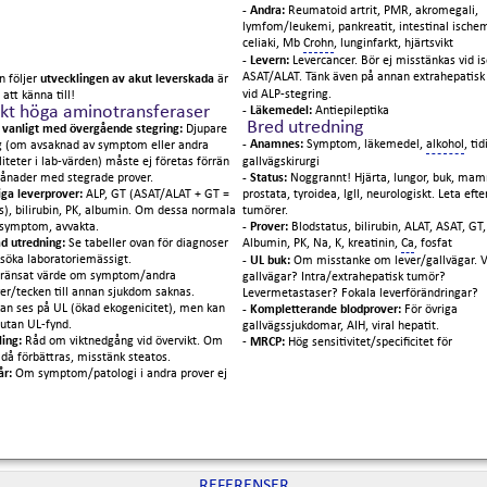
- Andra:
Reumatoid artrit, PMR, akromegali,
lymfom/leukemi, pankreatit, intestinal ischem
celiaki, Mb
Crohn
, lunginfarkt, hjärtsvikt
- Levern:
Levercancer. Bör ej misstänkas vid i
ASAT/ALAT. Tänk även på annan extrahepatis
n följer
utvecklingen av akut leverskada
är
vid ALP-stegring.
 att känna till!
skt höga aminotransferaser
- Läkemedel:
Antiepileptika
Bred utredning
vanligt med övergående stegring:
Djupare
- Anamnes:
Symptom, läkemedel,
alkohol
, ti
g (om avsaknad av symptom eller andra
gallvägskirurgi
teter i lab-värden) måste ej företas förrän
- Status:
Noggrannt! Hjärta, lungor, buk, ma
månader med stegrade prover.
prostata, tyroidea, lgll, neurologiskt. Leta efte
iga leverprover:
ALP, GT (ASAT/ALAT + GT =
tumörer.
s), bilirubin, PK, albumin. Om dessa normala
- Prover:
Blodstatus, bilirubin, ALAT, ASAT, GT,
 symptom, avvakta.
Albumin, PK, Na, K, kreatinin,
Ca
, fosfat
ad utredning:
Se tabeller ovan för diagnoser
rsöka laboratoriemässigt.
- UL buk:
Om misstanke om lever/gallvägar. 
ränsat värde om symptom/andra
gallvägar? Intra/extrahepatisk tumör?
er/tecken till annan sjukdom saknas.
Levermetastaser? Fokala leverförändringar?
kan ses på UL (ökad ekogenicitet), men kan
- Kompletterande blodprover:
För övriga
 utan UL-fynd.
gallvägssjukdomar, AIH, viral hepatit.
ling:
Råd om viktnedgång vid övervikt. Om
-
MRCP:
Hög sensitivitet/specificitet för
då förbättras, misstänk steatos.
 år:
Om symptom/patologi i andra prover ej
REFERENSER