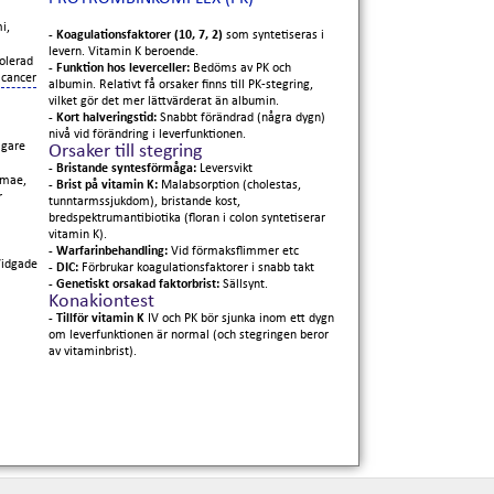
i,
- Koagulationsfaktorer (10, 7, 2)
som syntetiseras i
levern. Vitamin K beroende.
solerad
- Funktion hos leverceller:
Bedöms av PK och
k
cancer
albumin. Relativt få orsaker finns till PK-stegring,
vilket gör det mer lättvärderat än albumin.
- Kort halveringstid:
Snabbt förändrad (några dygn)
nivå vid förändring i leverfunktionen.
digare
Orsaker till stegring
- Bristande syntesförmåga:
Leversvikt
mmae,
- Brist på vitamin K:
Malabsorption (cholestas,
r
tunntarmssjukdom), bristande kost,
bredspektrumantibiotika (floran i colon syntetiserar
vitamin K).
- Warfarinbehandling:
Vid förmaksflimmer etc
Vidgade
- DIC:
Förbrukar koagulationsfaktorer i snabb takt
- Genetiskt orsakad faktorbrist:
Sällsynt.
Konakiontest
- Tillför vitamin K
IV och PK bör sjunka inom ett dygn
om leverfunktionen är normal (och stegringen beror
av vitaminbrist).