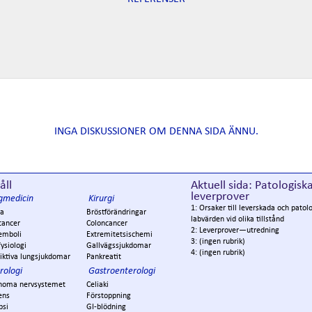
INGA DISKUSSIONER OM DENNA SIDA ÄNNU.
åll
Aktuell sida: Patologisk
leverprover
gmedicin
Kirurgi
1: Orsaker till leverskada och patol
a
Bröstförändringar
labvärden vid olika tillstånd
cancer
Coloncancer
2: Leverprover—utredning
emboli
Extremitetsischemi
3: (ingen rubrik)
ysiologi
Gallvägssjukdomar
4: (ingen rubrik)
iktiva lungsjukdomar
Pankreatit
rologi
Gastroenterologi
noma nervsystemet
Celiaki
ens
Förstoppning
psi
GI-blödning