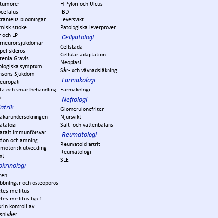
ntumörer
H Pylori och Ulcus
ocefalus
IBD
kraniella blödningar
Leversvikt
misk stroke
Patologiska leverprover
r och LP
Cellpatologi
rneuronsjukdomar
Cellskada
pel skleros
Cellulär adaptation
tenia Gravis
Neoplasi
ologiska symptom
Sår- och vävnadsläkning
insons Sjukdom
Farmakologi
europati
ta och smärtbehandling
Farmakologi
n
Nefrologi
atrik
Glomerulonefriter
läkarundersökningen
Njursvikt
atalogi
Salt- och vattenbalans
atalt immunförsvar
Reumatologi
tion och amning
Reumatoid artrit
motorisk utveckling
Reumatologi
äxt
SLE
okrinologi
ren
ubbningar och osteoporos
tes mellitus
tes mellitus typ 1
rin kontroll av
snivåer