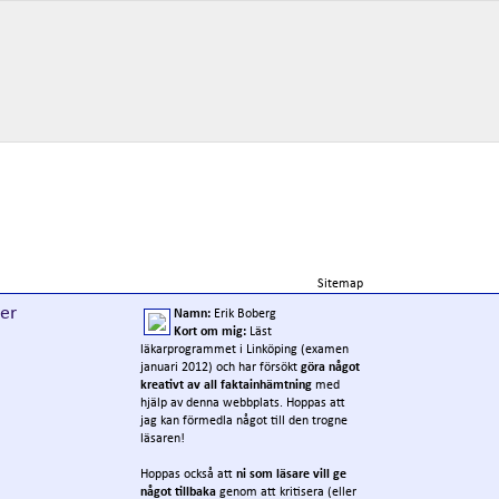
Sitemap
cer
Namn:
Erik Boberg
Kort om mig:
Läst
läkarprogrammet i Linköping (examen
januari 2012) och har försökt
göra något
kreativt av all faktainhämtning
med
hjälp av denna webbplats. Hoppas att
jag kan förmedla något till den trogne
läsaren!
Hoppas också att
ni som läsare vill ge
något tillbaka
genom att kritisera (eller