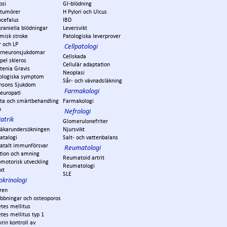
psi
GI-blödning
ntumörer
H Pylori och Ulcus
ocefalus
IBD
kraniella blödningar
Leversvikt
misk stroke
Patologiska leverprover
r och LP
Cellpatologi
rneuronsjukdomar
Cellskada
pel skleros
Cellulär adaptation
tenia Gravis
Neoplasi
ologiska symptom
Sår- och vävnadsläkning
insons Sjukdom
Farmakologi
europati
ta och smärtbehandling
Farmakologi
n
Nefrologi
atrik
Glomerulonefriter
läkarundersökningen
Njursvikt
atalogi
Salt- och vattenbalans
atalt immunförsvar
Reumatologi
tion och amning
Reumatoid artrit
motorisk utveckling
Reumatologi
äxt
SLE
okrinologi
ren
ubbningar och osteoporos
tes mellitus
tes mellitus typ 1
rin kontroll av