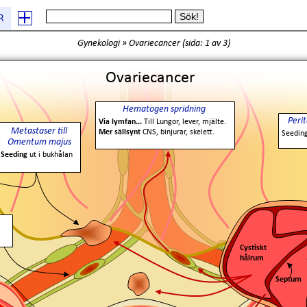
R
Gynekologi
»
Ovariecancer
(
sida: 1
av 3)
Ovariecancer
Hematogen spridning
Peri
Via lymfan...
Till Lungor, lever, mjälte.
Metastaser till
Mer sällsynt
CNS, binjurar, skelett.
Seeding
Omentum majus
Seeding
ut i bukhålan
Cystiskt
hålrum
Septum