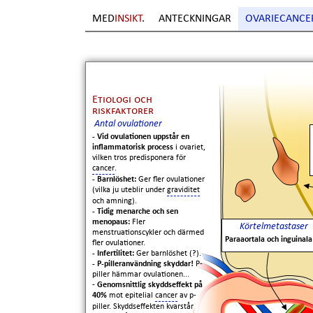
MED
INSIKT
.
ANTECKNINGAR
OVARIECANCE
Sida
1
. Copyright Erik Boberg
Etiologi och
riskfaktorer
Antal ovulationer
- Vid ovulationen uppstår en
inflammatorisk process
i ovariet,
vilken tros predisponera för
cancer
.
- Barnlöshet:
Ger fler ovulationer
(vilka ju uteblir under
graviditet
och amning).
- Tidig menarche och sen
menopaus:
Fler
Körtelmetastaser
menstruationscykler och därmed
Paraaortala och inguinala
fler ovulationer.
- Infertilitet:
Ger barnlöshet (?).
- P-pilleranvändning skyddar!
P-
piller hämmar ovulationen...
-
Genomsnittlig skyddseffekt på
40%
mot epitelial
cancer
av p-
piller. Skyddseffekten kvarstår