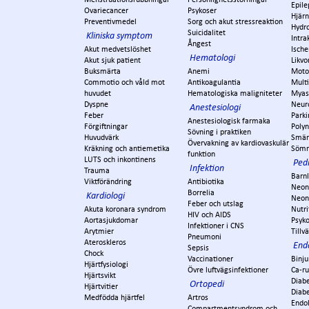
Epile
Ovariecancer
Psykoser
Hjär
Preventivmedel
Sorg och akut stressreaktion
Hydr
Suicidalitet
Kliniska symptom
Intra
Ångest
Akut medvetslöshet
Ische
Hematologi
Akut sjuk patient
Likvo
Buksmärta
Anemi
Moto
Commotio och våld mot
Antikoagulantia
Multi
huvudet
Hematologiska maligniteter
Myas
Dyspne
Neur
Anestesiologi
Feber
Park
Anestesiologisk farmaka
Förgiftningar
Polyn
Sövning i praktiken
Huvudvärk
Smär
Övervakning av kardiovaskulär
Kräkning och antiemetika
Söm
funktion
LUTS och inkontinens
Pedi
Infektion
Trauma
Barn
Viktförändring
Antibiotika
Neon
Borrelia
Kardiologi
Neon
Feber och utslag
Akuta koronara syndrom
Nutri
HIV och AIDS
Aortasjukdomar
Psyko
Infektioner i CNS
Arytmier
Tillv
Pneumoni
Ateroskleros
End
Sepsis
Chock
Vaccinationer
Binju
Hjärtfysiologi
Övre luftvägsinfektioner
Ca-r
Hjärtsvikt
Diabe
Ortopedi
Hjärtvitier
Diabe
Medfödda hjärtfel
Artros
Endok
Compartmentsyndrom och