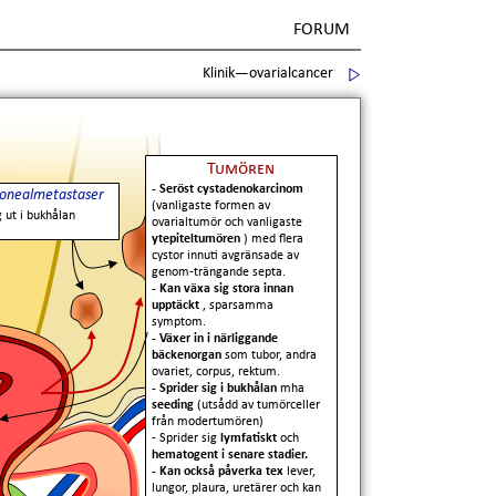
FORUM
Klinik—ovarialcancer
Tumören
- Seröst cystadenokarcinom
tonealmetastaser
(vanligaste formen av
 ut i bukhålan
ovarialtumör och vanligaste
ytepiteltumören
) med flera
cystor innuti avgränsade av
genom-trängande septa.
- Kan växa sig stora innan
upptäckt
, sparsamma
symptom.
- Växer in i närliggande
bäckenorgan
som tubor, andra
ovariet, corpus, rektum.
- Sprider sig i bukhålan
mha
seeding
(utsådd av tumörceller
från modertumören)
- Sprider sig
lymfatiskt
och
hematogent i senare stadier.
- Kan också påverka tex
lever,
lungor, plaura, uretärer och kan