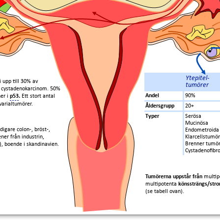
Ytepitel-
i upp till 30% av
tumörer
 cystadenokarcinom. 50%
Andel
90%
er i
p53
.
Ett stort antal
varialtumörer.
Åldersgrupp
20+
Typer
Serösa
Mucinösa
idigare colon-, bröst-,
Endometroida
ner från industrin,
Klarcellstumör
Brenner tumö
, boende i skandinavien.
Cystadenofib
Tumörerna uppstår från
multi
multipotenta
könssträngs/str
(se tabell ovan).