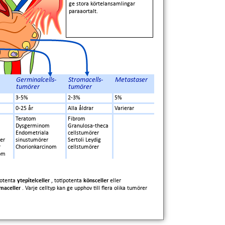
ge stora körtelansamlingar
paraaortalt.
Germinalcells-
Stromacells-
Metastaser
tumörer
tumörer
3-5%
2-3%
5%
0-25 år
Alla åldrar
Varierar
Teratom
Fibrom
Dysgerminom
Granulosa-theca
Endometriala
cellstumörer
er
sinustumörer
Sertoli Leydig
r
Chorionkarcinom
cellstumörer
rom
potenta
ytepitelceller
, totipotenta
könsceller
eller
omaceller
. Varje celltyp kan ge upphov till flera olika tumörer