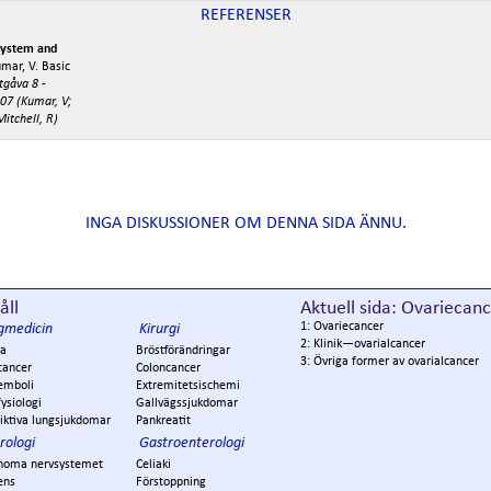
REFERENSER
System and
mar, V. Basic
tgåva 8 -
007 (Kumar, V;
itchell, R)
INGA DISKUSSIONER OM DENNA SIDA ÄNNU.
åll
Aktuell sida: Ovariecan
1: Ovariecancer
gmedicin
Kirurgi
2: Klinik—ovarialcancer
a
Bröstförändringar
3: Övriga former av ovarialcancer
cancer
Coloncancer
emboli
Extremitetsischemi
ysiologi
Gallvägssjukdomar
iktiva lungsjukdomar
Pankreatit
rologi
Gastroenterologi
noma nervsystemet
Celiaki
ens
Förstoppning