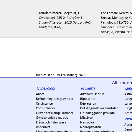
Ovarialtumörer.
Borgfeldt, C.
The Female Genital 
Gynekologi: 235-244
Utgåva 1 -
Breast.
Montag, A; Ku
Studentlitteratur: 2010 (Janson, P-O;
Pathology: 711-750
U
Landgren, B-M)
Saunders, Elsevier: 2
Abbas, A; Fausto, N; M
medinsikt.se - ©
Erik Boberg
2026
Allt inneh
Gynekologi
Psykiatri
Lun
Abort
Alkoholmissbruk
Astm
Befruktning och graviditet
Bipolaritet
Lung
Cervixcancer
Depression
Lung
Corpuscancer
Det diagnostiska samtalet
Lungf
Graviditetskomplikationer
Grundläggande psykiatri
Restr
Gynekologisk akut buk
Missbruk
Neu
Klåda och flytningar i
Narkotika
Auto
underlivet
Neuropsykiatri
Dem
Menstruationsrubbningar
Personlighetsstörningar