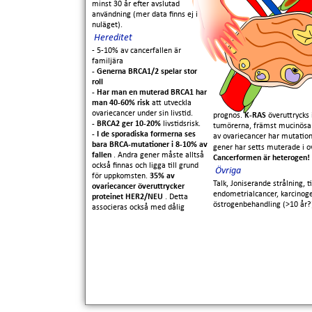
minst 30 år efter avslutad
användning (mer data finns ej i
nuläget).
Hereditet
- 5-10% av cancerfallen är
familjära
- Generna BRCA1/2 spelar stor
roll
- Har man en muterad BRCA1 har
man 40-60% risk
att utveckla
ovariecancer under sin livstid.
prognos.
K-RAS
överuttrycks 
- BRCA2 ger 10-20%
livstidsrisk.
tumörerna, främst mucinösa
- I de sporadiska formerna ses
av ovariecancer har mutation
bara BRCA-mutationer i 8-10% av
gener har setts muterade i o
fallen
. Andra gener måste alltså
Cancerformen är heterogen!
också finnas och ligga till grund
Övriga
för uppkomsten.
35% av
Talk, Joniserande strålning, t
ovariecancer överuttrycker
endometrialcancer, karcinoge
proteinet HER2/NEU
. Detta
östrogenbehandling (>10 år?)
associeras också med dålig