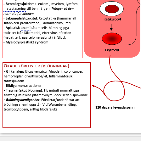
- Benmärgssjukdom:
Leukemi, myelom, lymfom,
metastasering
till benmärgen.
Tränger ut den
normala funktionen.
- Läkemedelstoxicitet:
Cytostatika (hämmar all
Retikulocyt
snabb cell-proliferation), kloramfenikol, mfl
- Aplastisk
anemi
:
Stamcells-hämning pga
toxicitet från läkemedel, efter virusinfektion
(hepatiter), pga telomerasbrist (ärftligt).
- Myelodysplastiskt syndrom
Erytrocyt
Ökade förluster (blödningar)
-
GI-kanalen:
Ulcus ventriculi/duodeni, coloncancer,
hemorrojder, divertikulos/-it, Inflammatorisk
tarmsjukdom
- Rikliga menstruationer
-
Trauma (akut blödning):
Hb initialt normalt pga
samtidig minskad plasmavolym, dock sedan sjunkande.
- Blödningsbenögenhet:
Förvärrar/underlättar att
blödningsanemi uppstår. Vid Waranbehandling,
120 dagars levnadsspann
trombocytopeni, ärftlig blödarsjuka.