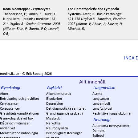
Röda blodkroppar - erytrocyter.
The Hematopoietic and Lymphoid
Theodorsson, E; Landin, B. Laurells
Systems.
Aster, JC. Basic Pathology:
klinisk kemi i praktisk medicin: 161-
421-478
Utgåva 8 - Saunders, Elsevier:
214
Utgåva 8 - Studentlitteratur: 2003
2007 (Kumar, V; Abbas, A; Fausto, N;
(Nilsson-Ehle, P; Ganrot, P-O; Laurell,
Mitchell, R)
C-B)
INGA 
medinsikt.se - ©
Erik Boberg
2026
Allt innehåll
Gynekologi
Psykiatri
Lungmedicin
Abort
Alkoholmissbruk
Astma
Befruktning och graviditet
Bipolaritet
Lungcancer
Cervixcancer
Depression
Lungemboli
Corpuscancer
Det diagnostiska samtalet
Lungfysiologi
Graviditetskomplikationer
Grundläggande psykiatri
Restriktiva lungsjukdomar
Gynekologisk akut buk
Missbruk
Neurologi
Klåda och flytningar i
Narkotika
Autonoma nervsystemet
underlivet
Neuropsykiatri
Demens
Menstruationsrubbningar
Personlighetsstörningar
Epilepsi