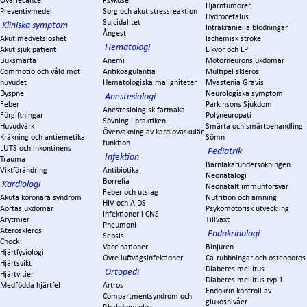
Ovariecancer
Psykoser
Hjärntumörer
Preventivmedel
Sorg och akut stressreaktion
Hydrocefalus
Suicidalitet
Kliniska symptom
Intrakraniella blödningar
Ångest
Akut medvetslöshet
Ischemisk stroke
Hematologi
Akut sjuk patient
Likvor och LP
Buksmärta
Anemi
Motorneuronsjukdomar
Commotio och våld mot
Antikoagulantia
Multipel skleros
huvudet
Hematologiska maligniteter
Myastenia Gravis
Dyspne
Neurologiska symptom
Anestesiologi
Feber
Parkinsons Sjukdom
Anestesiologisk farmaka
Förgiftningar
Polyneuropati
Sövning i praktiken
Huvudvärk
Smärta och smärtbehandling
Övervakning av kardiovaskulär
Kräkning och antiemetika
Sömn
funktion
LUTS och inkontinens
Pediatrik
Infektion
Trauma
Barnläkarundersökningen
Viktförändring
Antibiotika
Neonatalogi
Borrelia
Kardiologi
Neonatalt immunförsvar
Feber och utslag
Akuta koronara syndrom
Nutrition och amning
HIV och AIDS
Aortasjukdomar
Psykomotorisk utveckling
Infektioner i CNS
Arytmier
Tillväxt
Pneumoni
Ateroskleros
Endokrinologi
Sepsis
Chock
Vaccinationer
Binjuren
Hjärtfysiologi
Övre luftvägsinfektioner
Ca-rubbningar och osteoporos
Hjärtsvikt
Diabetes mellitus
Ortopedi
Hjärtvitier
Diabetes mellitus typ 1
Medfödda hjärtfel
Artros
Endokrin kontroll av
Compartmentsyndrom och
glukosnivåer