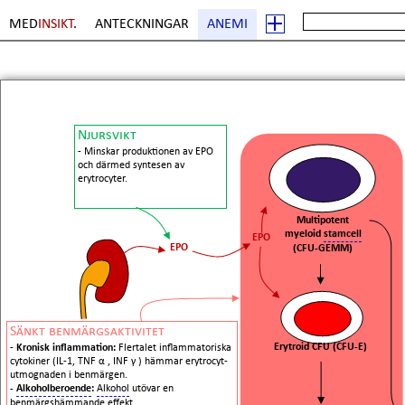
MED
INSIKT
.
ANTECKNINGAR
ANEMI
Njursvikt
- Minskar produktionen av EPO
och därmed syntesen av
erytrocyter.
Multipotent
myeloid
stamcell
EPO
EPO
(CFU-GEMM)
Sänkt benmärgsaktivitet
Erytroid CFU (CFU-E)
-
Kronisk inflammation:
Flertalet inflammatoriska
cytokiner (IL-1, TNF
α
, INF
γ
)
hämmar erytrocyt-
utmognaden i benmärgen.
-
Alkoholberoende
:
Alkohol
utövar en
benmärgshämmande effekt.