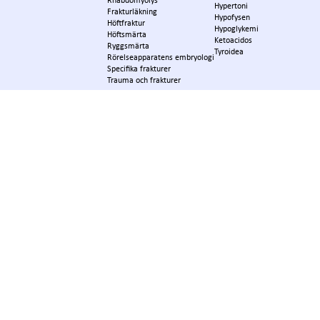
Rhabdomyolys
Hypertoni
Frakturläkning
Hypofysen
Höftfraktur
Hypoglykemi
Höftsmärta
Ketoacidos
Ryggsmärta
Tyroidea
Rörelseapparatens embryologi
Specifika frakturer
Trauma och frakturer