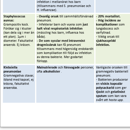
infektion i mellanörat hos barn
(tillsammans med S. pneumoniae och
H. influenzae).
Staphylococcus
- Ovanlig orsak
till sammhällsförvärvad
- 20% mortalitet.
aureus:
pneumoni.
- Hög incidens av
Grampositiv kock.
- Infekterar barn och vuxna som
just
komplikationer
som
Förökar sig i kluster
haft viral respiratorisk infektion
lungabscess och
(kan dela sig i mer än
(mässling hos barn, influensa hos
varfyllnad.
ett plan).
1μm i
båda).
- Viktig orsak till
diameter. Fakultativt
- De som sysslar med intravenöst
sjukhusspridd
anaerob. Ej kräsen.
drogmissbruk
kan få pneumoni
infektion.
tillsammans med högersidig endokardit
som komplikation till följd av infektion
av denna bakterie. Mer godartat
förlopp.
Klebsiella
Malnutrierade
och
försvagade
personer,
Vanligaste orsaken till
pneumoniae
ofta
alkoholister
.
gramnegativ bakteriell
Gramnegativa stavar,
pneumoni.
ibland med kapsel, ej
- Bakterien producerar
kräsna, fakultativt
en
viskös kapsulär
anaeroba.
polysackarid
som ger
tjockt
och
gelatinöst
sputum
som kan vara
svårt att hosta upp.