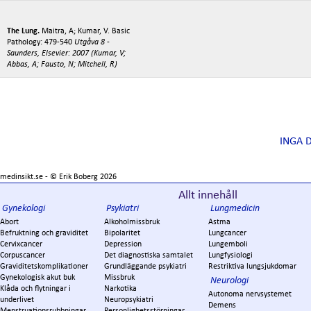
The Lung.
Maitra, A; Kumar, V. Basic
Pathology: 479-540
Utgåva 8 -
Saunders, Elsevier: 2007 (Kumar, V;
Abbas, A; Fausto, N; Mitchell, R)
INGA 
medinsikt.se - ©
Erik Boberg
2026
Allt innehåll
Gynekologi
Psykiatri
Lungmedicin
Abort
Alkoholmissbruk
Astma
Befruktning och graviditet
Bipolaritet
Lungcancer
Cervixcancer
Depression
Lungemboli
Corpuscancer
Det diagnostiska samtalet
Lungfysiologi
Graviditetskomplikationer
Grundläggande psykiatri
Restriktiva lungsjukdomar
Gynekologisk akut buk
Missbruk
Neurologi
Klåda och flytningar i
Narkotika
Autonoma nervsystemet
underlivet
Neuropsykiatri
Demens
Menstruationsrubbningar
Personlighetsstörningar