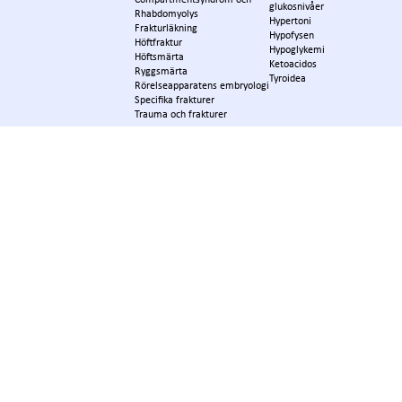
glukosnivåer
Rhabdomyolys
Hypertoni
Frakturläkning
Hypofysen
Höftfraktur
Hypoglykemi
Höftsmärta
Ketoacidos
Ryggsmärta
Tyroidea
Rörelseapparatens embryologi
Specifika frakturer
Trauma och frakturer