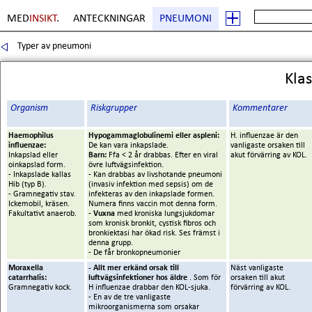
MED
INSIKT
.
ANTECKNINGAR
PNEUMONI
Typer av pneumoni
Sida
4
. Copyright Erik Boberg
Kla
Organism
Riskgrupper
Kommentarer
Haemophilus
Hypogammaglobulinemi eller aspleni:
H. influenzae är den
influenzae:
De kan vara inkapslade.
vanligaste orsaken till
Inkapslad eller
Barn:
Ffa < 2 år drabbas. Efter en viral
akut förvärring av KOL.
oinkapslad form.
övre luftvägsinfektion.
- Inkapslade kallas
- Kan drabbas av livshotande pneumoni
Hib (typ B).
(invasiv infektion med sepsis) om de
- Gramnegativ stav.
infekteras av den inkapslade formen.
Ickemobil, kräsen.
Numera finns vaccin mot denna form.
Fakultativt anaerob.
-
Vuxna
med kroniska lungsjukdomar
som kronisk bronkit, cystisk fibros och
bronkiektasi har ökad risk. Ses främst i
denna grupp.
- De får bronkopneumonier
Moraxella
- Allt mer erkänd orsak till
Näst vanligaste
catarrhalis:
luftvägsinfektioner hos äldre
. Som för
orsaken till akut
Gramnegativ kock.
H influenzae drabbar den KOL-sjuka.
förvärring av KOL.
- En av de tre vanligaste
mikroorganismerna som orsakar