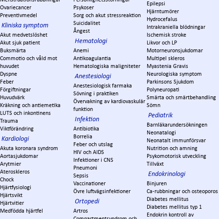
Epilepsi
Ovariecancer
Psykoser
Hjärntumörer
Preventivmedel
Sorg och akut stressreaktion
Hydrocefalus
Suicidalitet
Kliniska symptom
Intrakraniella blödningar
Ångest
Akut medvetslöshet
Ischemisk stroke
Hematologi
Akut sjuk patient
Likvor och LP
Buksmärta
Anemi
Motorneuronsjukdomar
Commotio och våld mot
Antikoagulantia
Multipel skleros
huvudet
Hematologiska maligniteter
Myastenia Gravis
Dyspne
Neurologiska symptom
Anestesiologi
Feber
Parkinsons Sjukdom
Anestesiologisk farmaka
Förgiftningar
Polyneuropati
Sövning i praktiken
Huvudvärk
Smärta och smärtbehandling
Övervakning av kardiovaskulär
Kräkning och antiemetika
Sömn
funktion
LUTS och inkontinens
Pediatrik
Infektion
Trauma
Barnläkarundersökningen
Viktförändring
Antibiotika
Neonatalogi
Borrelia
Kardiologi
Neonatalt immunförsvar
Feber och utslag
Akuta koronara syndrom
Nutrition och amning
HIV och AIDS
Aortasjukdomar
Psykomotorisk utveckling
Infektioner i CNS
Arytmier
Tillväxt
Pneumoni
Ateroskleros
Endokrinologi
Sepsis
Chock
Vaccinationer
Binjuren
Hjärtfysiologi
Övre luftvägsinfektioner
Ca-rubbningar och osteoporos
Hjärtsvikt
Diabetes mellitus
Ortopedi
Hjärtvitier
Diabetes mellitus typ 1
Medfödda hjärtfel
Artros
Endokrin kontroll av
Compartmentsyndrom och