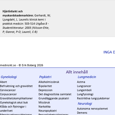
Hjärtinfarkt och
myokardskademarkörer.
Gerhardt, W;
Ljungdahl, L. Laurells klinisk kemi i
praktisk medicin: 503-514
Utgåva 8 -
Studentlitteratur: 2003 (Nilsson-Ehle,
P; Ganrot, P-O; Laurell, C-B)
INGA 
medinsikt.se - ©
Erik Boberg
2026
Allt innehåll
Gynekologi
Psykiatri
Lungmedicin
Abort
Alkoholmissbruk
Astma
Befruktning och graviditet
Bipolaritet
Lungcancer
Cervixcancer
Depression
Lungemboli
Corpuscancer
Det diagnostiska samtalet
Lungfysiologi
Graviditetskomplikationer
Grundläggande psykiatri
Restriktiva lungsjukdomar
Gynekologisk akut buk
Missbruk
Neurologi
Klåda och flytningar i
Narkotika
Autonoma nervsystemet
underlivet
Neuropsykiatri
Demens
Menstruationsrubbningar
Personlighetsstörningar