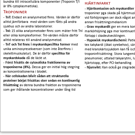
bundna till intracellulära komponenter (Troponin T/I
hjärtinfarkt
är 8% cytoplasmatiska).
- Hjärtkontusion och myokarditer
Troponiner
troponiner pga skada på hjärtmusk
- TnT:
Endast en analysmetod finns. Värden är därför
vid förhöjningen ser dock något a
alltid jämförbara med värden som fåtts på andra
annan frisättningsmekanism
sjukhus och av andra laboratorier.
- Grav myokardit
ger en mera kon
- TnI:
15 olika analysmetoder finns som mäter fritt TnI
markörhöjning pga mer kontinuerli
eller olika komplexformer. TnI-värden måste därför
förlopp i skadeutvecklingen.
alltid relateras till använd analysmetod.
- Hypoxisk myokardischemi:
Pati
- TnT och TnI finns i myokardspecifika former
med
tex takykardi (ökat syrebehov), sär
unika aminosyresekvenser (som inte återfinns i
med kranskärlssjukdom kan få isc
skelettmuskulatur). De är därför
specifika för
troponinfrisättning. Stora lungemb
myokardskada
då de läckt ut.
pneumonier, uttalad takyarytmi, 
- Först frisätts de cytosoliska fraktionerna av
hjärtstopp, efter PCI-behandling.
troponinerna (8%).
Dessa ger en initial hög stegring
- Njursvikt:
Kan också ge stegrade
av koncentrationerna i blodet.
- När cellskadan blivit sådan att strukturella
proteiner börjat frisättas sker sedan en kontinuerlig
frisättning
av denna bundna fraktion av troponinerna
som ger ihållande koncentrationer under lång tid