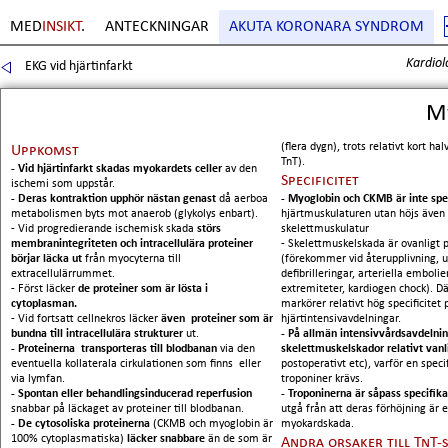
MED
INSIKT
.
ANTECKNINGAR
AKUTA KORONARA SYNDROM
Kardiol
EKG vid hjärtinfarkt
Sida
5
. Copyright Erik Boberg
M
(flera dygn), trots relativt kort hal
Uppkomst
TnT).
- Vid hjärtinfarkt skadas myokardets celler
av den
Specificitet
ischemi som uppstår.
- Deras kontraktion upphör nästan genast
då aerboa
- Myoglobin och CKMB är inte spe
metabolismen byts mot anaerob (glykolys enbart).
hjärtmuskulaturen utan höjs även 
- Vid progredierande ischemisk skada
störs
skelettmuskulatur
membranintegriteten och intracellulära proteiner
- Skelettmuskelskada är ovanligt p
börjar läcka ut
från myocyterna till
(förekommer vid återupplivning, 
extracellulärrummet.
defibrilleringar, arteriella embolier
- Först läcker
de proteiner som är lösta i
extremiteter, kardiogen chock). Dä
cytoplasman.
markörer relativt hög specificitet 
- Vid fortsatt cellnekros läcker
även proteiner som är
hjärtintensivavdelningar.
bundna till intracellulära strukturer
ut.
- På allmän intensivvårdsavdelnin
- Proteinerna transporteras till blodbanan
via den
skelettmuskelskador relativt van
eventuella kollaterala cirkulationen som finns eller
postoperativt etc), varför en spec
via lymfan.
troponiner krävs.
- Spontan eller behandlingsinducerad reperfusion
- Troponinerna är såpass specifik
snabbar på läckaget av proteiner till blodbanan.
utgå från att deras förhöjning är 
- De cytosoliska proteinerna
(CKMB och myoglobin är
myokardskada.
100% cytoplasmatiska)
läcker snabbare
än de som är
Andra orsaker till TnT-