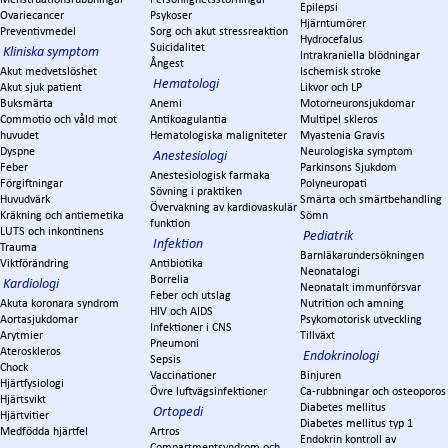
Epilepsi
Ovariecancer
Psykoser
Hjärntumörer
Preventivmedel
Sorg och akut stressreaktion
Hydrocefalus
Suicidalitet
Kliniska symptom
Intrakraniella blödningar
Ångest
Akut medvetslöshet
Ischemisk stroke
Hematologi
Akut sjuk patient
Likvor och LP
Buksmärta
Anemi
Motorneuronsjukdomar
Commotio och våld mot
Antikoagulantia
Multipel skleros
huvudet
Hematologiska maligniteter
Myastenia Gravis
Dyspne
Neurologiska symptom
Anestesiologi
Feber
Parkinsons Sjukdom
Anestesiologisk farmaka
Förgiftningar
Polyneuropati
Sövning i praktiken
Huvudvärk
Smärta och smärtbehandling
Övervakning av kardiovaskulär
Kräkning och antiemetika
Sömn
funktion
LUTS och inkontinens
Pediatrik
Infektion
Trauma
Barnläkarundersökningen
Viktförändring
Antibiotika
Neonatalogi
Borrelia
Kardiologi
Neonatalt immunförsvar
Feber och utslag
Akuta koronara syndrom
Nutrition och amning
HIV och AIDS
Aortasjukdomar
Psykomotorisk utveckling
Infektioner i CNS
Arytmier
Tillväxt
Pneumoni
Ateroskleros
Endokrinologi
Sepsis
Chock
Vaccinationer
Binjuren
Hjärtfysiologi
Övre luftvägsinfektioner
Ca-rubbningar och osteoporos
Hjärtsvikt
Diabetes mellitus
Ortopedi
Hjärtvitier
Diabetes mellitus typ 1
Medfödda hjärtfel
Artros
Endokrin kontroll av
Compartmentsyndrom och