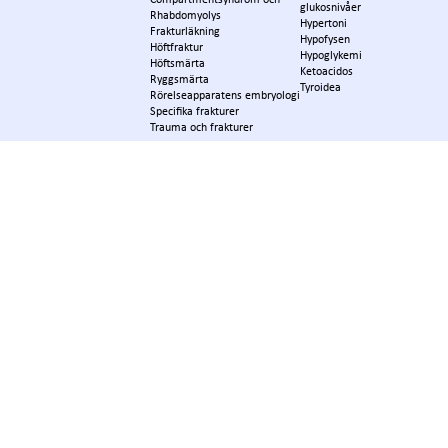
glukosnivåer
Rhabdomyolys
Hypertoni
Frakturläkning
Hypofysen
Höftfraktur
Hypoglykemi
Höftsmärta
Ketoacidos
Ryggsmärta
Tyroidea
Rörelseapparatens embryologi
Specifika frakturer
Trauma och frakturer