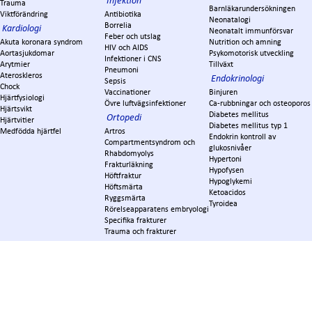
Infektion
Trauma
Barnläkarundersökningen
Viktförändring
Antibiotika
Neonatalogi
Borrelia
Kardiologi
Neonatalt immunförsvar
Feber och utslag
Akuta koronara syndrom
Nutrition och amning
HIV och AIDS
Aortasjukdomar
Psykomotorisk utveckling
Infektioner i CNS
Arytmier
Tillväxt
Pneumoni
Ateroskleros
Endokrinologi
Sepsis
Chock
Vaccinationer
Binjuren
Hjärtfysiologi
Övre luftvägsinfektioner
Ca-rubbningar och osteoporos
Hjärtsvikt
Diabetes mellitus
Ortopedi
Hjärtvitier
Diabetes mellitus typ 1
Medfödda hjärtfel
Artros
Endokrin kontroll av
Compartmentsyndrom och
glukosnivåer
Rhabdomyolys
Hypertoni
Frakturläkning
Hypofysen
Höftfraktur
Hypoglykemi
Höftsmärta
Ketoacidos
Ryggsmärta
Tyroidea
Rörelseapparatens embryologi
Specifika frakturer
Trauma och frakturer