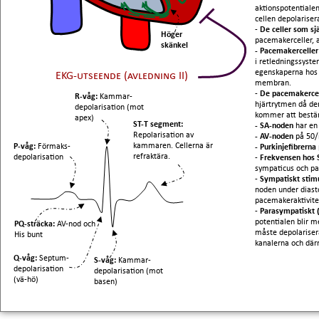
aktionspotentialen
cellen depolariser
-
De celler som sj
Höger
pacemakerceller, a
skänkel
- Pacemakercelle
i retledningssyste
egenskaperna hos o
EKG-utseende (avledning II)
membran.
-
De pacemakercel
R-våg:
Kammar-
hjärtrytmen då der
depolarisation (mot
kommer att bestäm
apex)
ST-T segment:
- SA-noden
har en
Repolarisation av
- AV-noden
på 50
kammaren. Cellerna är
P-våg:
Förmaks-
- Purkinjefibrerna
refraktära.
depolarisation
-
Frekvensen hos
sympaticus och pa
-
Sympatiskt stim
noden under diasto
pacemakeraktivite
-
Parasympatiskt (
potentialen blir m
PQ-sträcka:
AV-nod och
måste depolarisera
His bunt
kanalerna och där
Q-våg:
Septum-
S-våg:
Kammar-
depolarisation
depolarisation (mot
(vä-hö)
basen)