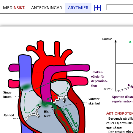
MED
INSIKT
.
ANTECKNINGAR
ARYTMIER
+40mV
Tröskel-
värde för
depolarisa-
tion
-80mV
Sinus-
knuta
Spontan diasto
Vänster
repolarisation
skänkel
His
Aktionspote
AV-nod
bunt
- Beroende på vil
celler i hjärtmusk
egenskaper
-
Den tröskel vid