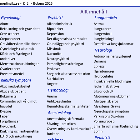
medinsikt.se - ©
Erik Boberg
2026
Allt innehåll
Gynekologi
Psykiatri
Lungmedicin
Abort
Alkoholmissbruk
Astma
Befruktning och graviditet
Bipolaritet
Lungcancer
Cervixcancer
Depression
Lungemboli
Corpuscancer
Det diagnostiska samtalet
Lungfysiologi
Graviditetskomplikationer
Grundläggande psykiatri
Restriktiva lungsjukdomar
Gynekologisk akut buk
Missbruk
Neurologi
Klåda och flytningar i
Narkotika
Autonoma nervsystemet
underlivet
Neuropsykiatri
Demens
Menstruationsrubbningar
Personlighetsstörningar
Epilepsi
Ovariecancer
Psykoser
Hjärntumörer
Preventivmedel
Sorg och akut stressreaktion
Hydrocefalus
Suicidalitet
Kliniska symptom
Intrakraniella blödningar
Ångest
Akut medvetslöshet
Ischemisk stroke
Hematologi
Akut sjuk patient
Likvor och LP
Buksmärta
Anemi
Motorneuronsjukdomar
Commotio och våld mot
Antikoagulantia
Multipel skleros
huvudet
Hematologiska maligniteter
Myastenia Gravis
Dyspne
Neurologiska symptom
Anestesiologi
Feber
Parkinsons Sjukdom
Anestesiologisk farmaka
Förgiftningar
Polyneuropati
Sövning i praktiken
Huvudvärk
Smärta och smärtbehandling
Övervakning av kardiovaskulär
Kräkning och antiemetika
Sömn
funktion
LUTS och inkontinens
Pediatrik