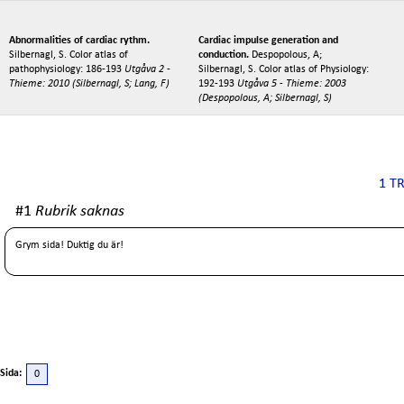
Abnormalities of cardiac rythm.
Cardiac impulse generation and
Silbernagl, S. Color atlas of
conduction.
Despopolous, A;
pathophysiology: 186-193
Utgåva 2 -
Silbernagl, S. Color atlas of Physiology:
Thieme: 2010 (Silbernagl, S; Lang, F)
192-193
Utgåva 5 - Thieme: 2003
(Despopolous, A; Silbernagl, S)
1 T
#1
Rubrik saknas
Grym sida! Duktig du är!
Sida:
0