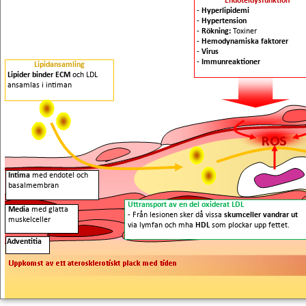
Endoteldysfunktion
-
Hyperlipidemi
-
Hypertension
-
Rökning:
Toxiner
-
Hemodynamiska faktorer
-
Virus
-
Immunreaktioner
Lipidansamling
Lipider binder ECM
och LDL
ansamlas i intiman
Intima
med endotel och
basalmembran
Uttransport av en del oxiderat LDL
Media
med glatta
- Från lesionen sker då vissa
skumceller vandrar ut
muskelceller
via lymfan och mha
HDL
som plockar upp fettet.
Adventitia