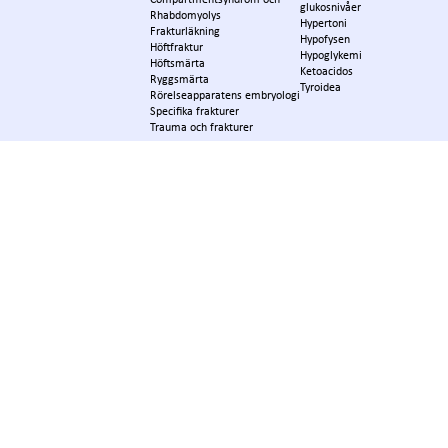
glukosnivåer
Rhabdomyolys
Hypertoni
Frakturläkning
Hypofysen
Höftfraktur
Hypoglykemi
Höftsmärta
Ketoacidos
Ryggsmärta
Tyroidea
Rörelseapparatens embryologi
Specifika frakturer
Trauma och frakturer