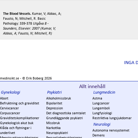
The Blood Vessels.
Kumar, V; Abbas, A;
Fausto, N; Mitchell, R. Basic
Pathology: 339-378
Utgåva 8 -
Saunders, Elsevier: 2007 (Kumar, V;
Abbas, A; Fausto, N; Mitchell, R)
INGA 
medinsikt.se - ©
Erik Boberg
2026
Allt innehåll
Gynekologi
Psykiatri
Lungmedicin
Abort
Alkoholmissbruk
Astma
Befruktning och graviditet
Bipolaritet
Lungcancer
Cervixcancer
Depression
Lungemboli
Corpuscancer
Det diagnostiska samtalet
Lungfysiologi
Graviditetskomplikationer
Grundläggande psykiatri
Restriktiva lungsjukdomar
Gynekologisk akut buk
Missbruk
Neurologi
Klåda och flytningar i
Narkotika
Autonoma nervsystemet
underlivet
Neuropsykiatri
Demens
Menstruationsrubbningar
Personlighetsstörningar