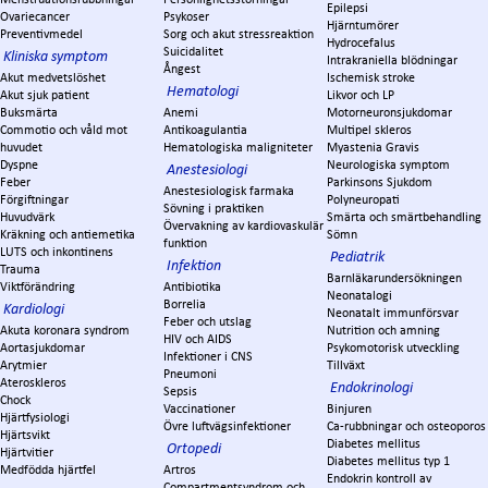
Epilepsi
Ovariecancer
Psykoser
Hjärntumörer
Preventivmedel
Sorg och akut stressreaktion
Hydrocefalus
Suicidalitet
Kliniska symptom
Intrakraniella blödningar
Ångest
Akut medvetslöshet
Ischemisk stroke
Hematologi
Akut sjuk patient
Likvor och LP
Buksmärta
Anemi
Motorneuronsjukdomar
Commotio och våld mot
Antikoagulantia
Multipel skleros
huvudet
Hematologiska maligniteter
Myastenia Gravis
Dyspne
Neurologiska symptom
Anestesiologi
Feber
Parkinsons Sjukdom
Anestesiologisk farmaka
Förgiftningar
Polyneuropati
Sövning i praktiken
Huvudvärk
Smärta och smärtbehandling
Övervakning av kardiovaskulär
Kräkning och antiemetika
Sömn
funktion
LUTS och inkontinens
Pediatrik
Infektion
Trauma
Barnläkarundersökningen
Viktförändring
Antibiotika
Neonatalogi
Borrelia
Kardiologi
Neonatalt immunförsvar
Feber och utslag
Akuta koronara syndrom
Nutrition och amning
HIV och AIDS
Aortasjukdomar
Psykomotorisk utveckling
Infektioner i CNS
Arytmier
Tillväxt
Pneumoni
Ateroskleros
Endokrinologi
Sepsis
Chock
Vaccinationer
Binjuren
Hjärtfysiologi
Övre luftvägsinfektioner
Ca-rubbningar och osteoporos
Hjärtsvikt
Diabetes mellitus
Ortopedi
Hjärtvitier
Diabetes mellitus typ 1
Medfödda hjärtfel
Artros
Endokrin kontroll av
Compartmentsyndrom och