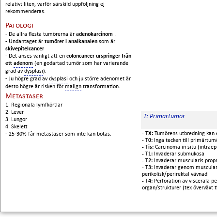
relativt liten, varför särskild uppföljning ej
rekommenderas.
Patologi
- De allra flesta tumörerna är
adenokarcinom
.
- Undantaget är
tumörer i analkanalen
som är
skivepitelcancer
- Det anses vanligt att en
coloncancer urspringer från
ett
adenom
(en godartad tumör som har varierande
grad av
dysplasi
).
- Ju högre grad av
dysplasi
och ju större adenomet är 
desto högre är risken för
malign
transformation.
Metastaser
1. Regionala lymfkörtlar
2. Lever
T: Primärtumör
3. Lungor
4. Skelett
- TX:
Tumörens utbredning kan
- 25-30% får metastaser som inte kan botas.
- T0:
Inga tecken till primärtum
- Tis:
Carcinoma in situ (intraep
- T1:
Invaderar submukosa
- T2:
Invaderar muscularis propr
- T3:
Invaderar genom muscularis
perikolisk/perirektal vävnad
- T4:
Perforation av viscerala pe
organ/strukturer (tex överväxt 