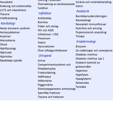
Sövning i praktiken
Huvudvärk
Smärta och smärtbehandling
Övervakning av kardiovaskulär
Kräkning och antiemetika
Sömn
funktion
LUTS och inkontinens
Pediatrik
Infektion
Trauma
Barnläkarundersökningen
Viktförändring
Antibiotika
Neonatalogi
Borrelia
Kardiologi
Neonatalt immunförsvar
Feber och utslag
Akuta koronara syndrom
Nutrition och amning
HIV och AIDS
Aortasjukdomar
Psykomotorisk utveckling
Infektioner i CNS
Arytmier
Tillväxt
Pneumoni
Ateroskleros
Endokrinologi
Sepsis
Chock
Vaccinationer
Binjuren
Hjärtfysiologi
Övre luftvägsinfektioner
Ca-rubbningar och osteoporos
Hjärtsvikt
Diabetes mellitus
Ortopedi
Hjärtvitier
Diabetes mellitus typ 1
Medfödda hjärtfel
Artros
Endokrin kontroll av
Compartmentsyndrom och
glukosnivåer
Rhabdomyolys
Hypertoni
Frakturläkning
Hypofysen
Höftfraktur
Hypoglykemi
Höftsmärta
Ketoacidos
Ryggsmärta
Tyroidea
Rörelseapparatens embryologi
Specifika frakturer
Trauma och frakturer