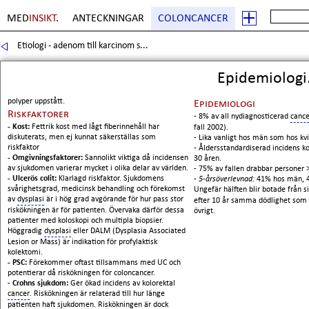
MED
INSIKT
.
ANTECKNINGAR
COLONCANCER
Etiologi - adenom till karcinom s...
Sida
2
. Copyright Erik Boberg
Epidemiologi.
polyper uppstått.
Epidemiologi
Riskfaktorer
- 8% av all nydiagnosticerad
cance
- Kost:
Fettrik kost med lågt fiberinnehåll har
fall 2002).
diskuterats, men ej kunnat säkerställas som
- Lika vanligt hos män som hos kvi
riskfaktor
- Åldersstandardiserad incidens k
- Omgivningsfaktorer:
Sannolikt viktiga då incidensen
30 åren.
av sjukdomen varierar mycket i olika delar av världen.
- 75% av fallen drabbar personer 
- Ulcerös colit:
Klarlagd riskfaktor. Sjukdomens
-
5-årsöverlevnad:
41% hos män, 4
svårighetsgrad, medicinsk behandling och förekomst
Ungefär hälften blir botade från s
av
dysplasi
är i hög grad avgörande för hur pass stor
efter 10 år samma dödlighet som 
riskökningen är för patienten. Övervaka därför dessa
övrigt.
patienter med koloskopi och multipla biopsier.
Höggradig
dysplasi
eller DALM (Dysplasia Associated
Lesion or Mass) är indikation för profylaktisk
kolektomi.
- PSC:
Förekommer oftast tillsammans med UC och
potentierar då riskökningen för coloncancer.
-
Crohns sjukdom:
Ger ökad incidens av kolorektal
cancer
. Riskökningen är relaterad till hur länge
patienten haft sjukdomen. Riskökningen är dock