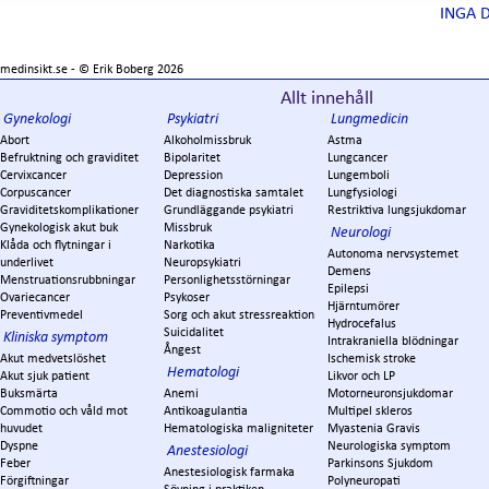
INGA 
medinsikt.se - ©
Erik Boberg
2026
Allt innehåll
Gynekologi
Psykiatri
Lungmedicin
Abort
Alkoholmissbruk
Astma
Befruktning och graviditet
Bipolaritet
Lungcancer
Cervixcancer
Depression
Lungemboli
Corpuscancer
Det diagnostiska samtalet
Lungfysiologi
Graviditetskomplikationer
Grundläggande psykiatri
Restriktiva lungsjukdomar
Gynekologisk akut buk
Missbruk
Neurologi
Klåda och flytningar i
Narkotika
Autonoma nervsystemet
underlivet
Neuropsykiatri
Demens
Menstruationsrubbningar
Personlighetsstörningar
Epilepsi
Ovariecancer
Psykoser
Hjärntumörer
Preventivmedel
Sorg och akut stressreaktion
Hydrocefalus
Suicidalitet
Kliniska symptom
Intrakraniella blödningar
Ångest
Akut medvetslöshet
Ischemisk stroke
Hematologi
Akut sjuk patient
Likvor och LP
Buksmärta
Anemi
Motorneuronsjukdomar
Commotio och våld mot
Antikoagulantia
Multipel skleros
huvudet
Hematologiska maligniteter
Myastenia Gravis
Dyspne
Neurologiska symptom
Anestesiologi
Feber
Parkinsons Sjukdom
Anestesiologisk farmaka
Förgiftningar
Polyneuropati