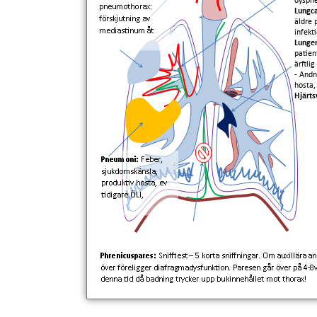
dyspné
Lungc
äldre 
infekt
Lungem
patien
ärftli
- Andn
hosta
Hjärts