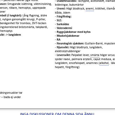
 – patienten vaknar pga hosta.
-
Diabetesacidos:
Tachypné, acetondoft, illamå
ancer:
Smygande isättning, viktminskning,
kräkningar, buksmärtor
person, rökare, hemoptys, upprepade
-
Uremi:
Högt blodtryck,
anemi
, trötthet, illam
ioner
klåda, ödem
boli (i lungkärl):
Lång flygning, äldre
-
Förgiftning:
t, nyligen genomgått kirurgi, P-piller,
-
SLE:
g benägenhet för trombos, DVT-tecken
-
Sarkoidos
ingskorrelerad bröstsmärta, takykardi,
-
Sklerodermi
, hemoptys
-
Ryggsjukdomar med kyfos
vikt -> lungödem
-
Muskelsjukdomar
-
RA
-
Neurologisk sjukdom:
Guillain-Barré, myasten
-
Njursvikt:
Högt blodtryck, lungödem,
elektrolytrubbningar
-
Leversvikt:
Palpabel lever,
smärta
höger arcus,
spider naevi, palmara erytem, caput medusa, as
lungödem, encefalopati, anamnes (
alkohol
, lä
hepatit, förgiftning)
INGA DISKUSSIONER OM DENNA SIDA ÄNNU.