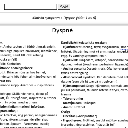
Kliniska symptom
»
Dyspne
(
sida: 1
av 6)
Dyspné
n:
Kardiella/cirkulatoriska orsaker:
r:
Andra tecken till förhöjt intrakraniellt
-
Hjärtinfarkt:
Obehag, tryck, tyngdkänsla,
smär
(oliksidiga pupiller, huvudvärk, illamående,
bröstet. Utstrålning mot vä arm, nacke, underkä
seende), samt till lokal retning
rygg. Ev varningssymptom innan.
ptiska anfall)
-
Hjärtsvikt:
Lungödem, ortopné, paroxysmal nat
falit: Konfusion
dyspné, nykturi (ökad renal perfusion i liggande
ittande andningshinder:
-
Angina pectoris:
Dyspné, tryck. Ofta korrelerade
lottit: Rörelsemönster hos barnet,
fysisk ansträngning
nde saliv, hög feber, allmänpåverkan, ej
- Akut coronart syndrom:
Kan debutera med en
erat HiB
dyspné (som blir bättre på nitroglycerin).
mande kropp: Anamnes + inspiratorisk
-
Hjärttamponad:
Svaga hjärttoner, normala and
pulsus paradoxus, fallande arteriellt tryck, ev tec
dokrupp: Skällande hosta, debut på
trauma.
natt, ÖLI föregående, inspiratorisk stridor
-
Takyarrytmier
r: I tyroidea, mediastinum
-
Klaffsjukdom
: Blåsljud.
ktion (inflammation i luftvägar,
-
Anemi
:
Trötthet
produktion):
Övrigt
a: Attackvis, ung person, allergianamnes
-
Obesitas
(=adepositas?)
 Äldre, rökare, smygande eller akut
-
Hypothyreos:
Trötthet, snabbt mjölksyrepåsla
bation. Sputum! Paroxysmal nattlig
frusenhet, depressivitet, ”något är fel”