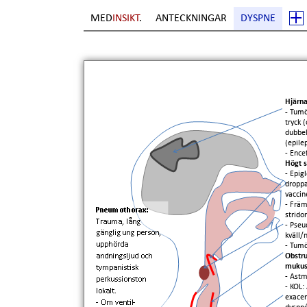
MED
INSIKT
.
ANTECKNINGAR
DYSPNE
Hjärna
-
Tumö
tryck 
dubbel
(epile
- Ence
Högt s
- Epig
droppa
vaccin
- Främ
stridor
- Pseu
kväll/
- Tumö
Obstru
mukus
- Astm
- KOL:
exacer