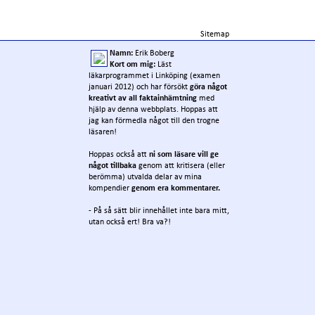
Sitemap
Namn:
Erik Boberg
Kort om mig:
Läst
läkarprogrammet i Linköping (examen
januari 2012) och har försökt
göra något
kreativt av all faktainhämtning
med
hjälp av denna webbplats. Hoppas att
jag kan förmedla något till den trogne
läsaren!
Hoppas också att
ni som läsare vill ge
något tillbaka
genom att kritisera (eller
berömma) utvalda delar av mina
kompendier
genom era kommentarer.
- På så sätt blir innehållet inte bara mitt,
utan också ert! Bra va?!