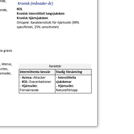
ende,
Kronisk (månader-år)
KOL
ående,
Kronisk interstitiell lungsjukdom
Kronisk hjärtsjukdom
Ortopné: Karakteristiskt för hjärtsvikt (99%
specificitet, 25% sensitivitet)
ia gravis
 ikterus,
Karaktär
cites,
Intermittenta besvär
Stadig försämring
kemedel,
-
Astma:
Attacker
-
Interstitiella
- KOL:
Exacerbationer
sjukdomar
-
Hjärtsvikt:
- Hjärtsvikt:
Förrvärrande
Naturalförlopp