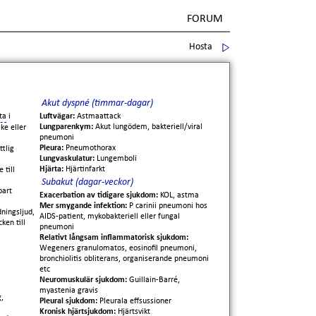
FORUM
Hosta
Akut dyspné (timmar-dagar)
ta
i
Luftvägar:
Astmaattack
Lungparenkym:
Akut lungödem, bakteriell/viral
ke eller
pneumoni
Pleura:
Pneumothorax
tlig
Lungvaskulatur:
Lungemboli
)
Hjärta:
Hjärtinfarkt
 till
Subakut (dagar-veckor)
bart
Exacerbation av tidigare sjukdom:
KOL, astma
Mer smygande infektion:
P carinii pneumoni hos
ningsljud,
AIDS-patient, mykobakteriell eller fungal
ken till
pneumoni
Relativt långsam inflammatorisk sjukdom:
Wegeners granulomatos, eosinofil pneumoni,
bronchiolitis obliterans, organiserande pneumoni
etc
Neuromuskulär sjukdom:
Guillain-Barré,
myastenia gravis
g,
Pleural sjukdom:
Pleurala effsussioner
Kronisk hjärtsjukdom:
Hjärtsvikt