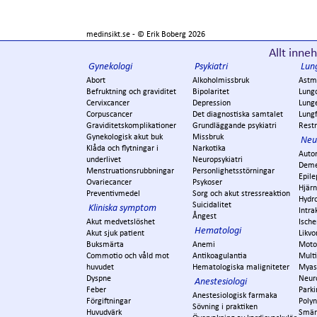
medinsikt.se - ©
Erik Boberg
2026
Allt inneh
Gynekologi
Psykiatri
Lun
Abort
Alkoholmissbruk
Astm
Befruktning och graviditet
Bipolaritet
Lung
Cervixcancer
Depression
Lung
Corpuscancer
Det diagnostiska samtalet
Lungf
Graviditetskomplikationer
Grundläggande psykiatri
Restr
Gynekologisk akut buk
Missbruk
Neu
Klåda och flytningar i
Narkotika
Auto
underlivet
Neuropsykiatri
Dem
Menstruationsrubbningar
Personlighetsstörningar
Epile
Ovariecancer
Psykoser
Hjär
Preventivmedel
Sorg och akut stressreaktion
Hydr
Suicidalitet
Kliniska symptom
Intra
Ångest
Akut medvetslöshet
Ische
Hematologi
Akut sjuk patient
Likvo
Buksmärta
Anemi
Moto
Commotio och våld mot
Antikoagulantia
Multi
huvudet
Hematologiska maligniteter
Myas
Dyspne
Neur
Anestesiologi
Feber
Park
Anestesiologisk farmaka
Förgiftningar
Polyn
Sövning i praktiken
Huvudvärk
Smär