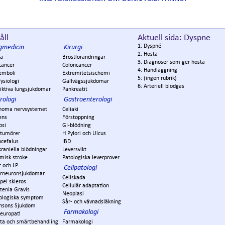
åll
Aktuell sida: Dyspne
1: Dyspné
gmedicin
Kirurgi
2: Hosta
a
Bröstförändringar
3: Diagnoser som ger hosta
cancer
Coloncancer
4: Handläggning
emboli
Extremitetsischemi
5: (ingen rubrik)
ysiologi
Gallvägssjukdomar
6: Arteriell blodgas
iktiva lungsjukdomar
Pankreatit
rologi
Gastroenterologi
noma nervsystemet
Celiaki
ens
Förstoppning
psi
GI-blödning
ntumörer
H Pylori och Ulcus
ocefalus
IBD
kraniella blödningar
Leversvikt
misk stroke
Patologiska leverprover
r och LP
Cellpatologi
rneuronsjukdomar
Cellskada
pel skleros
Cellulär adaptation
tenia Gravis
Neoplasi
ologiska symptom
Sår- och vävnadsläkning
insons Sjukdom
Farmakologi
europati
ta och smärtbehandling
Farmakologi