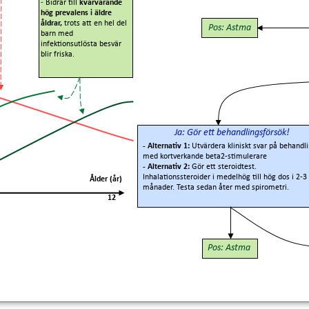
-
Bidrar till
kvarvarande
hög prevalens i äldre
åldrar,
trots att en hel del
Pos: Astma
barn med
infektionsutlösta besvär
blir friska.
Ja: Gör ett behandlingsförsök!
- Alternativ 1:
Utvärdera kliniskt svar på behandl
med kortverkande beta2-stimulerare
- Alternativ 2:
Gör ett steroidtest.
Inhalationssteroider i medelhög till hög dos i 2-3
Ålder (år)
månader. Testa sedan åter med spirometri.
12
Pos: Astma