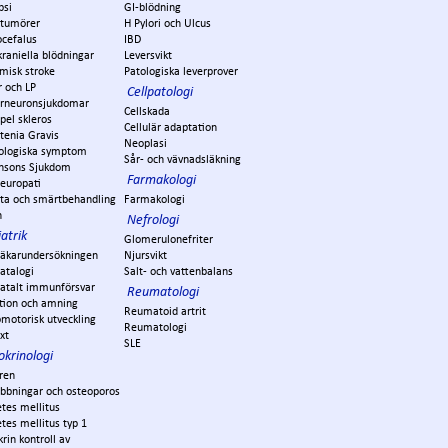
psi
GI-blödning
ntumörer
H Pylori och Ulcus
ocefalus
IBD
kraniella blödningar
Leversvikt
misk stroke
Patologiska leverprover
r och LP
Cellpatologi
rneuronsjukdomar
Cellskada
pel skleros
Cellulär adaptation
tenia Gravis
Neoplasi
ologiska symptom
Sår- och vävnadsläkning
insons Sjukdom
Farmakologi
europati
ta och smärtbehandling
Farmakologi
n
Nefrologi
atrik
Glomerulonefriter
läkarundersökningen
Njursvikt
atalogi
Salt- och vattenbalans
atalt immunförsvar
Reumatologi
tion och amning
Reumatoid artrit
motorisk utveckling
Reumatologi
äxt
SLE
okrinologi
ren
ubbningar och osteoporos
tes mellitus
tes mellitus typ 1
rin kontroll av