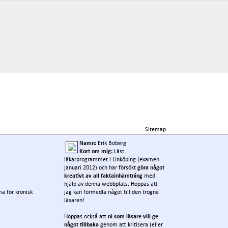
Sitemap
Namn:
Erik Boberg
Kort om mig:
Läst
läkarprogrammet i Linköping (examen
januari 2012) och har försökt
göra något
kreativt av all faktainhämtning
med
hjälp av denna webbplats. Hoppas att
a för kronisk
jag kan förmedla något till den trogne
läsaren!
Hoppas också att
ni som läsare vill ge
något tillbaka
genom att kritisera (eller