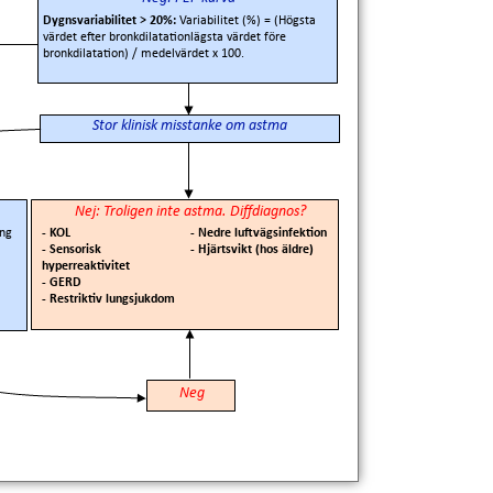
Dygnsvariabilitet > 20%:
Variabilitet (%) = (Högsta
värdet efter bronkdilatationlägsta värdet före
bronkdilatation) / medelvärdet x 100.
Stor klinisk misstanke om astma
Nej: Troligen inte astma. Diffdiagnos?
ing
- KOL
- Nedre luftvägsinfektion
- Sensorisk
- Hjärtsvikt (hos äldre)
hyperreaktivitet
- GERD
- Restriktiv lungsjukdom
Neg