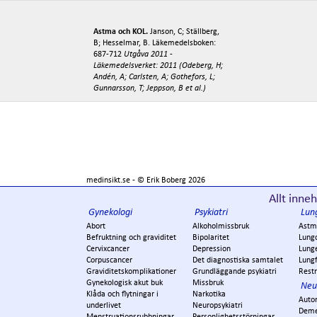
Astma och KOL.
Janson, C; Ställberg,
B; Hesselmar, B. Läkemedelsboken:
687-712
Utgåva 2011 -
Läkemedelsverket: 2011 (Odeberg, H;
Andén, A; Carlsten, A; Gothefors, L;
Gunnarsson, T; Jeppson, B et al.)
medinsikt.se - ©
Erik Boberg
2026
Allt inneh
Gynekologi
Psykiatri
Lun
Abort
Alkoholmissbruk
Astm
Befruktning och graviditet
Bipolaritet
Lung
Cervixcancer
Depression
Lung
Corpuscancer
Det diagnostiska samtalet
Lungf
Graviditetskomplikationer
Grundläggande psykiatri
Restr
Gynekologisk akut buk
Missbruk
Neu
Klåda och flytningar i
Narkotika
Auto
underlivet
Neuropsykiatri
Dem
Menstruationsrubbningar
Personlighetsstörningar