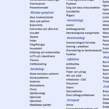
Epile
Ovariecancer
Psykoser
Hjär
Preventivmedel
Sorg och akut stressreaktion
Hydr
Suicidalitet
Kliniska symptom
Intra
Ångest
Akut medvetslöshet
Ische
Hematologi
Akut sjuk patient
Likvo
Buksmärta
Anemi
Moto
Commotio och våld mot
Antikoagulantia
Multi
huvudet
Hematologiska maligniteter
Myas
Dyspne
Neur
Anestesiologi
Feber
Park
Anestesiologisk farmaka
Förgiftningar
Polyn
Sövning i praktiken
Huvudvärk
Smär
Övervakning av kardiovaskulär
Kräkning och antiemetika
Söm
funktion
LUTS och inkontinens
Pedi
Infektion
Trauma
Barn
Viktförändring
Antibiotika
Neon
Borrelia
Kardiologi
Neon
Feber och utslag
Akuta koronara syndrom
Nutri
HIV och AIDS
Aortasjukdomar
Psyko
Infektioner i CNS
Arytmier
Tillv
Pneumoni
Ateroskleros
End
Sepsis
Chock
Vaccinationer
Binju
Hjärtfysiologi
Övre luftvägsinfektioner
Ca-r
Hjärtsvikt
Diabe
Ortopedi
Hjärtvitier
Diabe
Medfödda hjärtfel
Artros
Endok
Compartmentsyndrom och