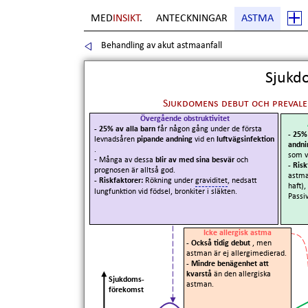
MED
INSIKT
.
ANTECKNINGAR
ASTMA
Behandling av akut astmaanfall
Sida
6
. Copyright Erik Boberg
Sjukdo
Sjukdomens debut och prevalen
Övergående obstruktivitet
- 25% av alla barn
får någon gång under de första
- 25%
levnadsåren
pipande andning
vid en
luftvägsinfektion
andn
.
som v
- Många av dessa
blir av med sina besvär
och
- Risk
prognosen är alltså god.
astma
- Riskfaktorer:
Rökning under
graviditet
, nedsatt
haft),
lungfunktion vid födsel, bronkiter i släkten.
Passiv
Icke allergisk astma
- Också tidig debut
, men
astman är ej allergimedierad.
- Mindre benägenhet att
kvarstå
än den allergiska
Sjukdoms-
astman.
förekomst