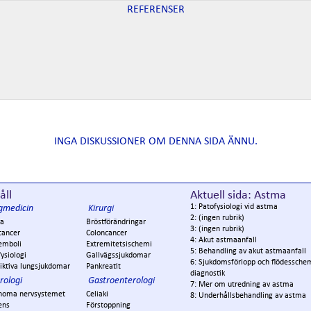
REFERENSER
INGA DISKUSSIONER OM DENNA SIDA ÄNNU.
åll
Aktuell sida: Astma
1: Patofysiologi vid astma
gmedicin
Kirurgi
2: (ingen rubrik)
a
Bröstförändringar
3: (ingen rubrik)
cancer
Coloncancer
4: Akut astmaanfall
emboli
Extremitetsischemi
5: Behandling av akut astmaanfall
ysiologi
Gallvägssjukdomar
6: Sjukdomsförlopp och flödesschem
iktiva lungsjukdomar
Pankreatit
diagnostik
rologi
Gastroenterologi
7: Mer om utredning av astma
noma nervsystemet
Celiaki
8: Underhållsbehandling av astma
ens
Förstoppning