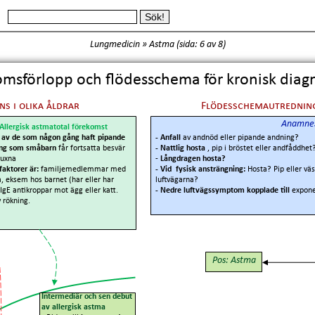
Lungmedicin
»
Astma
(
sida: 6
av 8)
msförlopp och flödesschema för kronisk diagn
s i olika åldrar
Flödesschemautredning
Anamnes 
Allergisk astmatotal förekomst
 av de som någon gång haft pipande
- Anfall
av andnöd eller pipande andning?
ing som småbarn
får fortsatta besvär
- Nattlig hosta
, pip i bröstet eller andfåddhet
uxna
-
Långdragen hosta?
faktorer är:
familjemedlemmar med
- Vid fysisk ansträngning:
Hosta? Pip eller väs
, eksem hos barnet (har eller har
luftvägarna?
 IgE antikroppar mot ägg eller katt.
- Nedre luftvägssymptom kopplade till
expone
 rökning.
Pos: Astma
Intermediär och sen debut
av allergisk astma