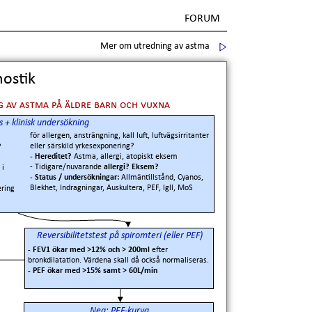
FORUM
Mer om utredning av astma
ostik
 av astma på äldre barn och vuxna
+ klinisk undersökning
för allergen, ansträngning, kall luft, luftvägsirritanter
eller särskild yrkesexponering?
?
- Hereditet?
Astma, allergi, atopiskt eksem
- Tidigare/nuvarande
allergi? Eksem?
 i
- Status / undersökningar:
Allmäntillstånd, Cyanos,
Blekhet, Indragningar, Auskultera, PEF, lgll, MoS
ring
Reversibilitetstest på spiromteri (eller PEF)
- FEV1 ökar med >12% och > 200ml
efter
bronkdilatation. Värdena skall då också normaliseras.
- PEF ökar med >15% samt > 60L/min
Neg: PEF-kurva