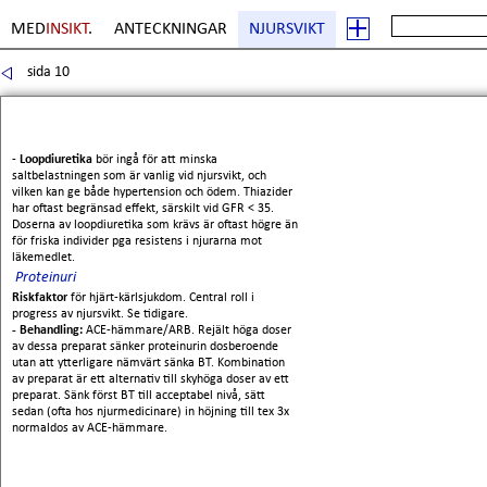
MED
INSIKT
.
ANTECKNINGAR
NJURSVIKT
sida 10
-
Loopdiuretika
bör ingå för att minska
saltbelastningen som är vanlig vid njursvikt, och
vilken kan ge både hypertension och ödem. Thiazider
har oftast begränsad effekt, särskilt vid GFR < 35.
Doserna av loopdiuretika som krävs är oftast högre än
för friska individer pga resistens i njurarna mot
läkemedlet.
Proteinuri
Riskfaktor
för hjärt-kärlsjukdom. Central roll i
progress av njursvikt. Se tidigare.
- Behandling:
ACE-hämmare/ARB. Rejält höga doser
av dessa preparat sänker proteinurin dosberoende
utan att ytterligare nämvärt sänka BT. Kombination
av preparat är ett alternativ till skyhöga doser av ett
preparat. Sänk först BT till acceptabel nivå, sätt
sedan (ofta hos njurmedicinare) in höjning till tex 3x
normaldos av ACE-hämmare.