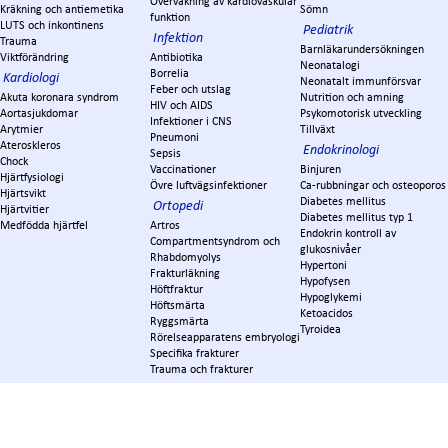
Övervakning av kardiovaskulär
Kräkning och antiemetika
Sömn
funktion
LUTS och inkontinens
Pediatrik
Infektion
Trauma
Barnläkarundersökningen
Viktförändring
Antibiotika
Neonatalogi
Borrelia
Kardiologi
Neonatalt immunförsvar
Feber och utslag
Akuta koronara syndrom
Nutrition och amning
HIV och AIDS
Aortasjukdomar
Psykomotorisk utveckling
Infektioner i CNS
Arytmier
Tillväxt
Pneumoni
Ateroskleros
Endokrinologi
Sepsis
Chock
Vaccinationer
Binjuren
Hjärtfysiologi
Övre luftvägsinfektioner
Ca-rubbningar och osteoporos
Hjärtsvikt
Diabetes mellitus
Ortopedi
Hjärtvitier
Diabetes mellitus typ 1
Medfödda hjärtfel
Artros
Endokrin kontroll av
Compartmentsyndrom och
glukosnivåer
Rhabdomyolys
Hypertoni
Frakturläkning
Hypofysen
Höftfraktur
Hypoglykemi
Höftsmärta
Ketoacidos
Ryggsmärta
Tyroidea
Rörelseapparatens embryologi
Specifika frakturer
Trauma och frakturer