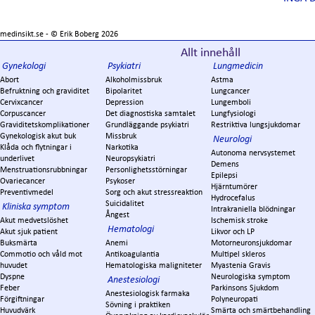
medinsikt.se - ©
Erik Boberg
2026
Allt innehåll
Gynekologi
Psykiatri
Lungmedicin
Abort
Alkoholmissbruk
Astma
Befruktning och graviditet
Bipolaritet
Lungcancer
Cervixcancer
Depression
Lungemboli
Corpuscancer
Det diagnostiska samtalet
Lungfysiologi
Graviditetskomplikationer
Grundläggande psykiatri
Restriktiva lungsjukdomar
Gynekologisk akut buk
Missbruk
Neurologi
Klåda och flytningar i
Narkotika
Autonoma nervsystemet
underlivet
Neuropsykiatri
Demens
Menstruationsrubbningar
Personlighetsstörningar
Epilepsi
Ovariecancer
Psykoser
Hjärntumörer
Preventivmedel
Sorg och akut stressreaktion
Hydrocefalus
Suicidalitet
Kliniska symptom
Intrakraniella blödningar
Ångest
Akut medvetslöshet
Ischemisk stroke
Hematologi
Akut sjuk patient
Likvor och LP
Buksmärta
Anemi
Motorneuronsjukdomar
Commotio och våld mot
Antikoagulantia
Multipel skleros
huvudet
Hematologiska maligniteter
Myastenia Gravis
Dyspne
Neurologiska symptom
Anestesiologi
Feber
Parkinsons Sjukdom
Anestesiologisk farmaka
Förgiftningar
Polyneuropati
Sövning i praktiken
Huvudvärk
Smärta och smärtbehandling