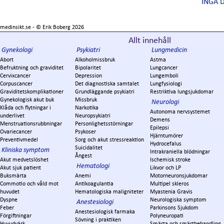
INGA 
medinsikt.se - ©
Erik Boberg
2026
Allt innehåll
Gynekologi
Psykiatri
Lungmedicin
Abort
Alkoholmissbruk
Astma
Befruktning och graviditet
Bipolaritet
Lungcancer
Cervixcancer
Depression
Lungemboli
Corpuscancer
Det diagnostiska samtalet
Lungfysiologi
Graviditetskomplikationer
Grundläggande psykiatri
Restriktiva lungsjukdomar
Gynekologisk akut buk
Missbruk
Neurologi
Klåda och flytningar i
Narkotika
Autonoma nervsystemet
underlivet
Neuropsykiatri
Demens
Menstruationsrubbningar
Personlighetsstörningar
Epilepsi
Ovariecancer
Psykoser
Hjärntumörer
Preventivmedel
Sorg och akut stressreaktion
Hydrocefalus
Suicidalitet
Kliniska symptom
Intrakraniella blödningar
Ångest
Akut medvetslöshet
Ischemisk stroke
Hematologi
Akut sjuk patient
Likvor och LP
Buksmärta
Anemi
Motorneuronsjukdomar
Commotio och våld mot
Antikoagulantia
Multipel skleros
huvudet
Hematologiska maligniteter
Myastenia Gravis
Dyspne
Neurologiska symptom
Anestesiologi
Feber
Parkinsons Sjukdom
Anestesiologisk farmaka
Förgiftningar
Polyneuropati
Sövning i praktiken
Huvudvärk
Smärta och smärtbehandling