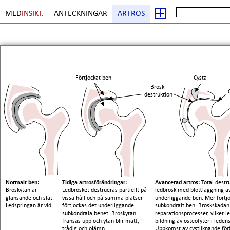
MED
INSIKT
.
ANTECKNINGAR
ARTROS
Förtjockat ben
Cysta
Brosk-
destruktion
Normalt ben:
Tidiga artrosförändringar:
Avancerad artros:
Total destr
Broskytan är
Ledbrosket destrueras partiellt på
ledbrosk med blottläggning a
glänsande och slät.
vissa håll och på samma platser
underliggande ben. Mer förtj
Ledspringan är vid.
förtjockas det underliggande
subkondralt ben. Broskskadan
subkondrala benet. Broskytan
reparationsprocesser, vilket le
fransas upp och ytan blir matt,
bildning av osteofyter i ledens
trådig och ojämn.
Uppkomst av cystliknande för