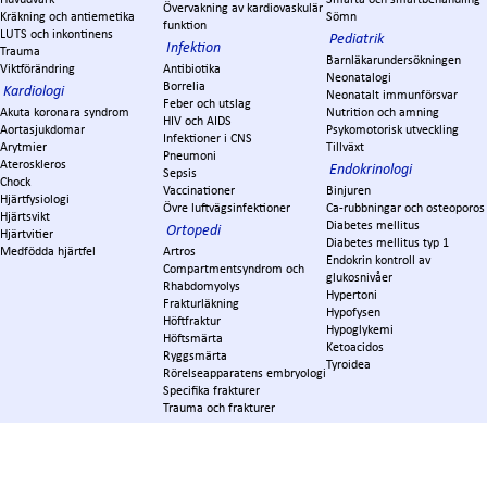
Övervakning av kardiovaskulär
Kräkning och antiemetika
Sömn
funktion
LUTS och inkontinens
Pediatrik
Infektion
Trauma
Barnläkarundersökningen
Viktförändring
Antibiotika
Neonatalogi
Borrelia
Kardiologi
Neonatalt immunförsvar
Feber och utslag
Akuta koronara syndrom
Nutrition och amning
HIV och AIDS
Aortasjukdomar
Psykomotorisk utveckling
Infektioner i CNS
Arytmier
Tillväxt
Pneumoni
Ateroskleros
Endokrinologi
Sepsis
Chock
Vaccinationer
Binjuren
Hjärtfysiologi
Övre luftvägsinfektioner
Ca-rubbningar och osteoporos
Hjärtsvikt
Diabetes mellitus
Ortopedi
Hjärtvitier
Diabetes mellitus typ 1
Medfödda hjärtfel
Artros
Endokrin kontroll av
Compartmentsyndrom och
glukosnivåer
Rhabdomyolys
Hypertoni
Frakturläkning
Hypofysen
Höftfraktur
Hypoglykemi
Höftsmärta
Ketoacidos
Ryggsmärta
Tyroidea
Rörelseapparatens embryologi
Specifika frakturer
Trauma och frakturer