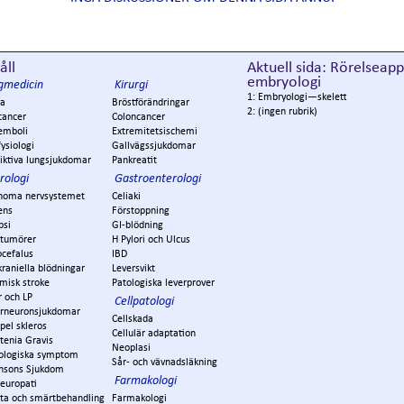
åll
Aktuell sida: Rörelseap
embryologi
gmedicin
Kirurgi
1: Embryologi—skelett
a
Bröstförändringar
2: (ingen rubrik)
cancer
Coloncancer
emboli
Extremitetsischemi
ysiologi
Gallvägssjukdomar
iktiva lungsjukdomar
Pankreatit
rologi
Gastroenterologi
noma nervsystemet
Celiaki
ens
Förstoppning
psi
GI-blödning
ntumörer
H Pylori och Ulcus
ocefalus
IBD
kraniella blödningar
Leversvikt
misk stroke
Patologiska leverprover
r och LP
Cellpatologi
rneuronsjukdomar
Cellskada
pel skleros
Cellulär adaptation
tenia Gravis
Neoplasi
ologiska symptom
Sår- och vävnadsläkning
insons Sjukdom
Farmakologi
europati
ta och smärtbehandling
Farmakologi