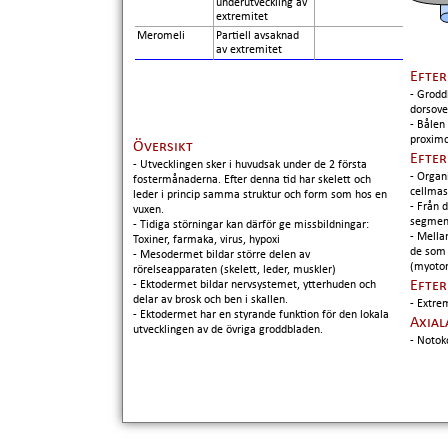
underutveckling av
extremitet
Meromeli
Partiell avsaknad
av extremitet
Efter
- Grodd
dorsove
- Bålen
proximo
Översikt
Efter
- Utvecklingen sker i huvudsak under de 2 första
- Organ
fostermånaderna. Efter denna tid har skelett och
cellmas
leder i princip samma struktur och form som hos en
- Från 
vuxen.
segment
- Tidiga störningar kan därför ge missbildningar:
- Mella
Toxiner, farmaka, virus, hypoxi
de som 
- Mesodermet bildar större delen av
(myoto
rörelseapparaten (skelett, leder, muskler)
Efter
- Ektodermet bildar nervsystemet, ytterhuden och
delar av brosk och ben i skallen.
- Extre
- Ektodermet har en styrande funktion för den lokala
Axial
utvecklingen av de övriga groddbladen.
- Notok