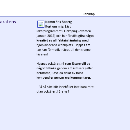
Sitemap
paratens
Namn:
Erik Boberg
Kort om mig:
Läst
läkarprogrammet i Linköping (examen
januari 2012) och har försökt
göra något
kreativt av all faktainhämtning
med
hjälp av denna webbplats. Hoppas att
jag kan förmedla något till den trogne
läsaren!
Hoppas också att
ni som läsare vill ge
något tillbaka
genom att kritisera (eller
berömma) utvalda delar av mina
kompendier
genom era kommentarer.
- På så sätt blir innehållet inte bara mitt,
utan också ert! Bra va?!