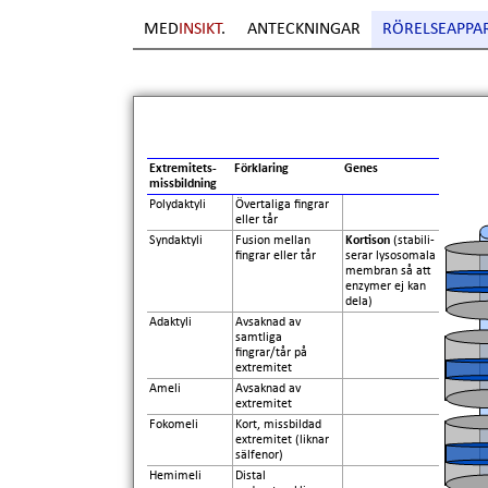
MED
INSIKT
.
ANTECKNINGAR
RÖRELSEAPPA
Extremitets-
Förklaring
Genes
missbildning
Polydaktyli
Övertaliga fingrar
eller tår
Syndaktyli
Fusion mellan
Kortison
(stabili-
fingrar eller tår
serar lysosomala
membran så att
enzymer ej kan
dela)
Adaktyli
Avsaknad av
samtliga
fingrar/tår på
extremitet
Ameli
Avsaknad av
extremitet
Fokomeli
Kort, missbildad
extremitet (liknar
sälfenor)
Hemimeli
Distal