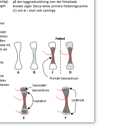
anlag)
på den byggnadsställning som det förkalkade
aget.
brosket utgör. Dessa kallas primära förbeningscentra
(C) och är i stort sett samtliga
rmer
osket
iteten
 Ben
xa till,
r att
lla
iva
dväv.
tbenen