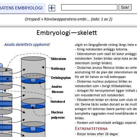
RATENS EMBRYOLOGI
Ortopedi
»
Rörelseapparatens embr...
(
sida: 1
av 2)
Embryologi—skelett
Axiala skelettets uppkomst
utgör en längsgående sträng längs hela 
- Kring notokorden anläggs kotorna.
- Sklerotomen som skall bli kotor anläggs
notokorden. Sedan bildas varje kota av de
sklerotom (enligt bilden).
- Diskarnas anulus fibrosus bildas av celler
anslutning till de plan där sklerotomen de
för att bli halvor av två kotkroppar.
- Diskarnas nucleus pulposus bildas av
notokorden som i övrigt tillbakabildas.
- Anlaget för nervsystemet ligger initialt 
om mesodermet och notokorden.
- Ektodermet bildar en ränna som sluts til
rör. Denna täcks sedan dorsalt av de mul
anlagen till kotornas bakre partier och de
kompletta ryggraden med innehållande 
bildas.
- Revben och tvärutskott anläggs separat.
Extremiteterna
- Börjar bildas efter 28 dagar.