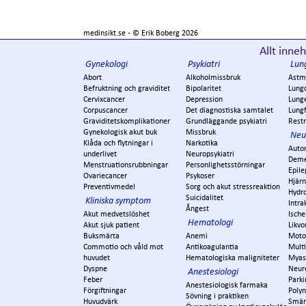
medinsikt.se - ©
Erik Boberg
2026
Allt inneh
Gynekologi
Psykiatri
Lun
Abort
Alkoholmissbruk
Astm
Befruktning och graviditet
Bipolaritet
Lung
Cervixcancer
Depression
Lung
Corpuscancer
Det diagnostiska samtalet
Lungf
Graviditetskomplikationer
Grundläggande psykiatri
Restr
Gynekologisk akut buk
Missbruk
Neu
Klåda och flytningar i
Narkotika
Auto
underlivet
Neuropsykiatri
Dem
Menstruationsrubbningar
Personlighetsstörningar
Epile
Ovariecancer
Psykoser
Hjär
Preventivmedel
Sorg och akut stressreaktion
Hydr
Suicidalitet
Kliniska symptom
Intra
Ångest
Akut medvetslöshet
Ische
Hematologi
Akut sjuk patient
Likvo
Buksmärta
Anemi
Moto
Commotio och våld mot
Antikoagulantia
Multi
huvudet
Hematologiska maligniteter
Myas
Dyspne
Neur
Anestesiologi
Feber
Park
Anestesiologisk farmaka
Förgiftningar
Polyn
Sövning i praktiken
Huvudvärk
Smär