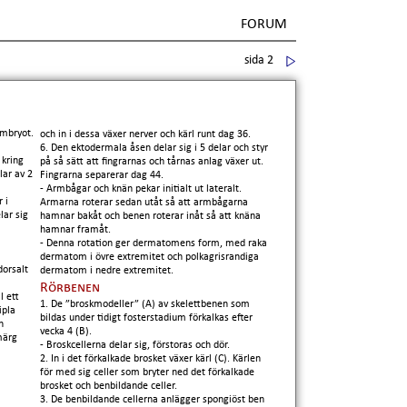
FORUM
sida 2
embryot.
och in i dessa växer nerver och kärl runt dag 36.
6. Den ektodermala åsen delar sig i 5 delar och styr
 kring
på så sätt att fingrarnas och tårnas anlag växer ut.
lar av 2
Fingrarna separerar dag 44.
- Armbågar och knän pekar initialt ut lateralt.
 i
Armarna roterar sedan utåt så att armbågarna
lar sig
hamnar bakåt och benen roterar inåt så att knäna
hamnar framåt.
- Denna rotation ger dermatomens form, med raka
dermatom i övre extremitet och polkagrisrandiga
dorsalt
dermatom i nedre extremitet.
Rörbenen
l ett
1. De ”broskmodeller” (A) av skelettbenen som
tipla
bildas under tidigt fosterstadium förkalkas efter
n
vecka 4 (B).
märg
- Broskcellerna delar sig, förstoras och dör.
2. In i det förkalkade brosket växer kärl (C). Kärlen
för med sig celler som bryter ned det förkalkade
brosket och benbildande celler.
3. De benbildande cellerna anlägger spongiöst ben