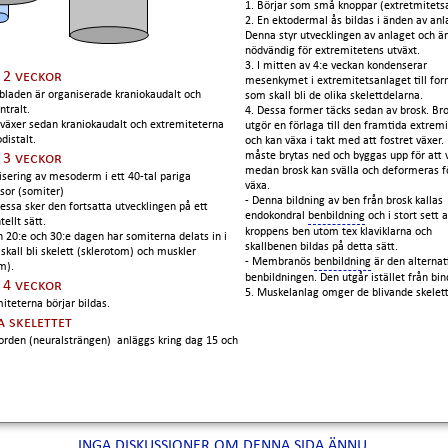
1. Börjar som små knoppar (extretmitets
2. En ektodermal ås bildas i änden av anl
Denna styr utvecklingen av anlaget och är
nödvändig för extremitetens utväxt.
3. I mitten av 4:e veckan kondenserar
 2 veckor
mesenkymet i extremitetsanlaget till fo
bladen är organiserade kraniokaudalt och
som skall bli de olika skelettdelarna.
ntralt.
4. Dessa former täcks sedan av brosk. Br
 växer sedan kraniokaudalt och extremiteterna
utgör en förlaga till den framtida extrem
distalt.
och kan växa i takt med att fostret växer.
måste brytas ned och byggas upp för att vä
 3 veckor
medan brosk kan svälla och deformeras fö
isering av mesoderm i ett 40-tal pariga
växa.
sor (somiter)
- Denna bildning av ben från brosk kallas
dessa sker den fortsatta utvecklingen på ett
endokondral
benbildning
och i stort sett a
ellt sätt.
kroppens ben utom tex klaviklarna och
n 20:e och 30:e dagen har somiterna delats in i
skallbenen bildas på detta sätt.
skall bli skelett (sklerotom) och muskler
- Membranös
benbildning
är den alternat
m).
benbildningen. Den utgår istället från bin
 4 veckor
5. Muskelanlag omger de blivande skelet
miteterna börjar bildas.
a skelettet
orden (neuralsträngen) anläggs kring dag 15 och
INGA DISKUSSIONER OM DENNA SIDA ÄNNU.