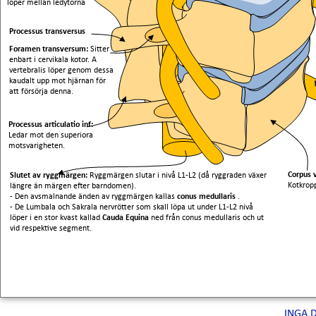
löper mellan ledytorna
Processus transversus
Foramen transversum:
Sitter
enbart i cervikala kotor. A
vertebralis löper genom dessa
kaudalt upp mot hjärnan för
att försörja denna.
Processus articulatio inf:
Ledar mot den superiora
motsvarigheten.
Corpus 
Slutet av ryggmärgen:
Ryggmärgen slutar i nivå L1-L2 (då ryggraden växer
Kotkrop
längre än märgen efter barndomen).
- Den avsmalnande änden av ryggmärgen kallas
conus medullaris
.
- De Lumbala och Sakrala nervrötter som skall löpa ut under L1-L2 nivå
löper i en stor kvast kallad
Cauda Equina
ned från conus medullaris och ut
vid respektive segment.
INGA 