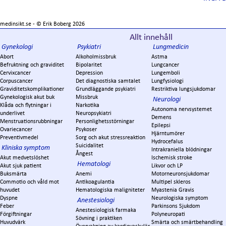
medinsikt.se - ©
Erik Boberg
2026
Allt innehåll
Gynekologi
Psykiatri
Lungmedicin
Abort
Alkoholmissbruk
Astma
Befruktning och graviditet
Bipolaritet
Lungcancer
Cervixcancer
Depression
Lungemboli
Corpuscancer
Det diagnostiska samtalet
Lungfysiologi
Graviditetskomplikationer
Grundläggande psykiatri
Restriktiva lungsjukdomar
Gynekologisk akut buk
Missbruk
Neurologi
Klåda och flytningar i
Narkotika
Autonoma nervsystemet
underlivet
Neuropsykiatri
Demens
Menstruationsrubbningar
Personlighetsstörningar
Epilepsi
Ovariecancer
Psykoser
Hjärntumörer
Preventivmedel
Sorg och akut stressreaktion
Hydrocefalus
Suicidalitet
Kliniska symptom
Intrakraniella blödningar
Ångest
Akut medvetslöshet
Ischemisk stroke
Hematologi
Akut sjuk patient
Likvor och LP
Buksmärta
Anemi
Motorneuronsjukdomar
Commotio och våld mot
Antikoagulantia
Multipel skleros
huvudet
Hematologiska maligniteter
Myastenia Gravis
Dyspne
Neurologiska symptom
Anestesiologi
Feber
Parkinsons Sjukdom
Anestesiologisk farmaka
Förgiftningar
Polyneuropati
Sövning i praktiken
Huvudvärk
Smärta och smärtbehandling