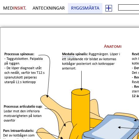
MED
INSIKT
.
ANTECKNINGAR
RYGGSMÄRTA
Anatomi
Processus spinosus:
Medulla
spinalis:
Ryggmärgen. Löper i
Rev
- Taggutskotten. Palpabla
och 
ett skyddande rör bildat av kotornas
på ryggen.
kotk
kotbågar posteriort och kotkroppar
- De löper diagnoalt utåt
-
Det
anteriort.
och nedåt, varför tex T12:s
Det 
spianutskott palperas
-
Rev
utanpå L1:s kotkropp
Rev
- Re
ster
12 ä
Processus articulatio sup:
Ledar mot den inferiora
motsvarigheten på kotan
ovanför
Pars intraarticularis:
Del av kotbågen som