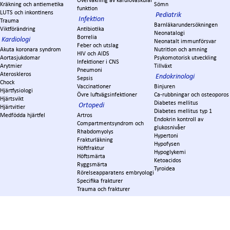
Övervakning av kardiovaskulär
Kräkning och antiemetika
Sömn
funktion
LUTS och inkontinens
Pediatrik
Infektion
Trauma
Barnläkarundersökningen
Viktförändring
Antibiotika
Neonatalogi
Borrelia
Kardiologi
Neonatalt immunförsvar
Feber och utslag
Akuta koronara syndrom
Nutrition och amning
HIV och AIDS
Aortasjukdomar
Psykomotorisk utveckling
Infektioner i CNS
Arytmier
Tillväxt
Pneumoni
Ateroskleros
Endokrinologi
Sepsis
Chock
Vaccinationer
Binjuren
Hjärtfysiologi
Övre luftvägsinfektioner
Ca-rubbningar och osteoporos
Hjärtsvikt
Diabetes mellitus
Ortopedi
Hjärtvitier
Diabetes mellitus typ 1
Medfödda hjärtfel
Artros
Endokrin kontroll av
Compartmentsyndrom och
glukosnivåer
Rhabdomyolys
Hypertoni
Frakturläkning
Hypofysen
Höftfraktur
Hypoglykemi
Höftsmärta
Ketoacidos
Ryggsmärta
Tyroidea
Rörelseapparatens embryologi
Specifika frakturer
Trauma och frakturer