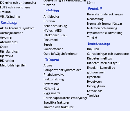
Övervakning av kardiovaskulär
Kräkning och antiemetika
Sömn
funktion
LUTS och inkontinens
Pediatrik
Infektion
Trauma
Barnläkarundersökningen
Viktförändring
Antibiotika
Neonatalogi
Borrelia
Kardiologi
Neonatalt immunförsvar
Feber och utslag
Akuta koronara syndrom
Nutrition och amning
HIV och AIDS
Aortasjukdomar
Psykomotorisk utveckling
Infektioner i CNS
Arytmier
Tillväxt
Pneumoni
Ateroskleros
Endokrinologi
Sepsis
Chock
Vaccinationer
Binjuren
Hjärtfysiologi
Övre luftvägsinfektioner
Ca-rubbningar och osteoporos
Hjärtsvikt
Diabetes mellitus
Ortopedi
Hjärtvitier
Diabetes mellitus typ 1
Medfödda hjärtfel
Artros
Endokrin kontroll av
Compartmentsyndrom och
glukosnivåer
Rhabdomyolys
Hypertoni
Frakturläkning
Hypofysen
Höftfraktur
Hypoglykemi
Höftsmärta
Ketoacidos
Ryggsmärta
Tyroidea
Rörelseapparatens embryologi
Specifika frakturer
Trauma och frakturer