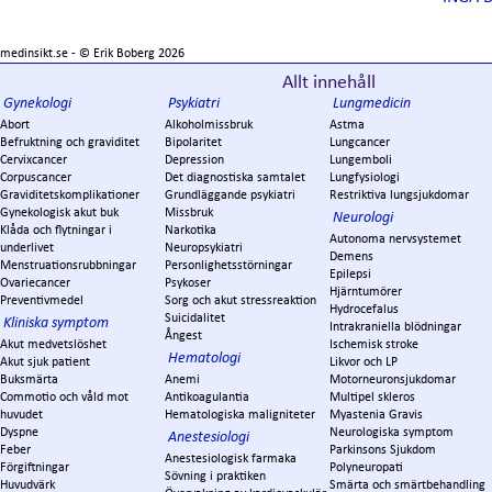
medinsikt.se - ©
Erik Boberg
2026
Allt innehåll
Gynekologi
Psykiatri
Lungmedicin
Abort
Alkoholmissbruk
Astma
Befruktning och graviditet
Bipolaritet
Lungcancer
Cervixcancer
Depression
Lungemboli
Corpuscancer
Det diagnostiska samtalet
Lungfysiologi
Graviditetskomplikationer
Grundläggande psykiatri
Restriktiva lungsjukdomar
Gynekologisk akut buk
Missbruk
Neurologi
Klåda och flytningar i
Narkotika
Autonoma nervsystemet
underlivet
Neuropsykiatri
Demens
Menstruationsrubbningar
Personlighetsstörningar
Epilepsi
Ovariecancer
Psykoser
Hjärntumörer
Preventivmedel
Sorg och akut stressreaktion
Hydrocefalus
Suicidalitet
Kliniska symptom
Intrakraniella blödningar
Ångest
Akut medvetslöshet
Ischemisk stroke
Hematologi
Akut sjuk patient
Likvor och LP
Buksmärta
Anemi
Motorneuronsjukdomar
Commotio och våld mot
Antikoagulantia
Multipel skleros
huvudet
Hematologiska maligniteter
Myastenia Gravis
Dyspne
Neurologiska symptom
Anestesiologi
Feber
Parkinsons Sjukdom
Anestesiologisk farmaka
Förgiftningar
Polyneuropati
Sövning i praktiken
Huvudvärk
Smärta och smärtbehandling