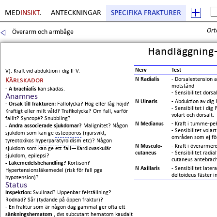
MED
INSIKT
.
ANTECKNINGAR
SPECIFIKA FRAKTURER
Ort
Överarm och armbåge
Handläggning
Nerv
Test
V). Kraft vid abduktion i dig II-V.
Kärlskador
N Radialis
- Dorsalextension 
motstånd
-
A brachialis
kan skadas.
- Sensibilitet dors
Anamnes
N Ulnaris
- Abduktion av dig
-
Orsak till frakturen:
Fallolycka? Hög eller låg höjd?
- Sensibilitet i dig
Kraftigt eller milt våld? Trafikolycka? Om fall, varför
volart och dorsalt.
fallit? Syncopé? Snubbling?
N Medianus
- Kraft i tumme-pe
- Andra associerade sjukdomar?
Malignitet? Någon
- Sensibilitet vola
sjukdom som kan ge
osteoporos
(njursvikt,
områden som ej förs
tyreotoxikos
hyperparatyroidism
etc)? Någon
N Musculo-
- Kraft i överarmens
sjukdom som kan ge ett fall—Kardiovaskulär
cutaneus
- Sensibilitet radi
sjukdom, epilepsi?
cutaneus antebrachi
- Läkemedelsbehandling?
Kortison?
N Axillaris
- Sensibilitet late
Hypertensionsläkemedel (risk för fall pga
deltoideus fäster i
hypotension)?
Status
Inspektion:
Svullnad? Uppenbar felställning?
Rodnad? Sår (tydande på öppen fraktur)?
- En fraktur som är någon dag gammal ger ofta ett
sänkningshematom
, dvs subcutant hematom kaudalt