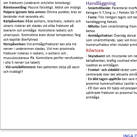
Handläggning
om frakturen (underarm och/eller bröstkorg).
Rörelseomfång:
Passivt försiktigt. Aktivt om möjligt.
- Smärtstillande:
Parenteral morfi
Palpera igenom hela armen:
Ömma punkter, kras av
Ketogan 5-7,5mg sc / Petidin 50
benändar mot varandra etc.
-
Fasta:
Tills röntgen tagits och b
Kärlpåverkan:
Både axillaris, brachialis, radialis och
handläggning fattats.
ulnaris riskerar att skadas vid olika frakturer på
-
Mitella:
Som smärtlindring fram t
överarm och armbåge. Kontrollera radialis och
behov.
ulnarispuls. Kontrollera även distal temperatur, färg
- Armbågsfraktur:
Överväg dorsal
och kapillär återfyllnad.
som smärtstillande, spec vid miss
Nervpåverkan:
Vid armbågsfrakturer kan alla tre
humerusfraktur eller instabil arm
nerver i underarmen skadas. Vid mer proximala
Röntgen
frakturer riskeras n radialis, n axillaris och ,
-
Skyndsamt
om misstanke om ner
musculocutaneus ffa. Kontrollera perifer nervfunktion
kärlpåverkan, kraftig svullnad elle
i alla 5 nerver (se tabell)
luxation av armbågen.
- Vid sensibilitetstest:
Kan patienten skilja på vasst
-
Frontal– och sidobild
räcker som 
och trubbigt?
centrerade över det aktuella områ
-
En bild tagen uppifrån
kan vara ti
proximal humerusfraktur (axillär v
- CT:
Kan vara till hjälp vid preope
splittrade frakturer av proximal h
armbåge.
INGA 