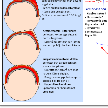
som uppkommer när man använt
Leverstas
sugklocka.
- Sitter
mellan huden och galean
Armar och ben
- Kan blöda och göra ont.
- Klavikelfraktur?
Ordinera paracetamol, 10-15mg/
- Plexusskada?
kg)
- Polydaktyli:
Extra
fingrar eller tår?
- Syndaktyli:
Kefalhematom:
Sitter under
Sammanväxta
periostet. Korsar pga detta ej
fingrar/tår
över suturgränser.
- Läker långsamt och kan lämna
kvar en upphöjd benkant i åratal.
Subgaleala hematom:
Mellan
periostet och galean och kan
korsa suturgränser.
- Omfattande och gå ned mot
nacken. Känns degigit.
- Kan ge anemi pga blödningens
storlek. Följ Hb och BT.
- Hyperbilirubinemi
kan
uppkomma när hematomet
bryts ned.