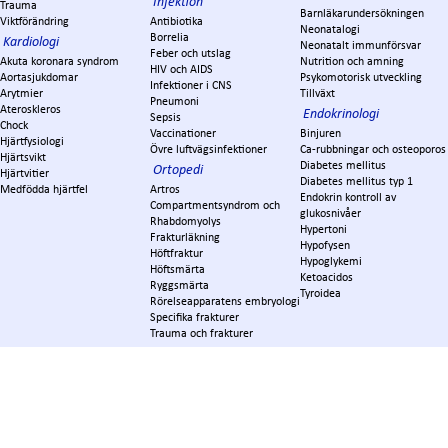
Infektion
Trauma
Barnläkarundersökningen
Viktförändring
Antibiotika
Neonatalogi
Borrelia
Kardiologi
Neonatalt immunförsvar
Feber och utslag
Akuta koronara syndrom
Nutrition och amning
HIV och AIDS
Aortasjukdomar
Psykomotorisk utveckling
Infektioner i CNS
Arytmier
Tillväxt
Pneumoni
Ateroskleros
Endokrinologi
Sepsis
Chock
Vaccinationer
Binjuren
Hjärtfysiologi
Övre luftvägsinfektioner
Ca-rubbningar och osteoporos
Hjärtsvikt
Diabetes mellitus
Ortopedi
Hjärtvitier
Diabetes mellitus typ 1
Medfödda hjärtfel
Artros
Endokrin kontroll av
Compartmentsyndrom och
glukosnivåer
Rhabdomyolys
Hypertoni
Frakturläkning
Hypofysen
Höftfraktur
Hypoglykemi
Höftsmärta
Ketoacidos
Ryggsmärta
Tyroidea
Rörelseapparatens embryologi
Specifika frakturer
Trauma och frakturer