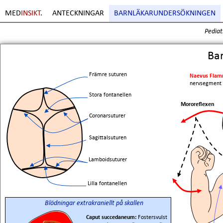
MED
INSIKT
.
ANTECKNINGAR
BARNLÄKARUNDERSÖKNINGEN
Pediat
Sida
1
. Copyright Erik Boberg
Ba
Främre suturen
Naevus Fla
nervsegment
Stora fontanellen
Mororeflexen
Coronarsuturer
Sagittalsuturen
Lamboidsuturer
Lilla fontanellen
Blödningar extrakraniellt på skallen
Caput succedaneum:
Fostersvulst