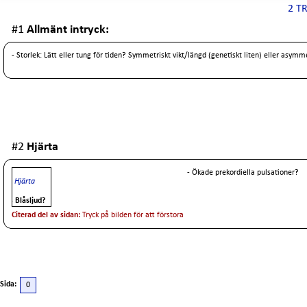
2 T
#1
Allmänt intryck:
- Storlek: Lätt eller tung för tiden? Symmetriskt vikt/längd (genetiskt liten) eller asymme
#2
Hjärta
- Ökade prekordiella pulsationer?
Hjärta
- Blåsljud?
Citerad del av sidan:
Tryck på bilden för att förstora
Sida:
0