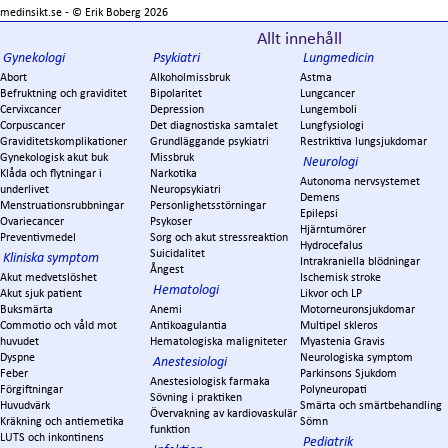
medinsikt.se - ©
Erik Boberg
2026
Allt innehåll
Gynekologi
Psykiatri
Lungmedicin
Abort
Alkoholmissbruk
Astma
Befruktning och graviditet
Bipolaritet
Lungcancer
Cervixcancer
Depression
Lungemboli
Corpuscancer
Det diagnostiska samtalet
Lungfysiologi
Graviditetskomplikationer
Grundläggande psykiatri
Restriktiva lungsjukdomar
Gynekologisk akut buk
Missbruk
Neurologi
Klåda och flytningar i
Narkotika
Autonoma nervsystemet
underlivet
Neuropsykiatri
Demens
Menstruationsrubbningar
Personlighetsstörningar
Epilepsi
Ovariecancer
Psykoser
Hjärntumörer
Preventivmedel
Sorg och akut stressreaktion
Hydrocefalus
Suicidalitet
Kliniska symptom
Intrakraniella blödningar
Ångest
Akut medvetslöshet
Ischemisk stroke
Hematologi
Akut sjuk patient
Likvor och LP
Buksmärta
Anemi
Motorneuronsjukdomar
Commotio och våld mot
Antikoagulantia
Multipel skleros
huvudet
Hematologiska maligniteter
Myastenia Gravis
Dyspne
Neurologiska symptom
Anestesiologi
Feber
Parkinsons Sjukdom
Anestesiologisk farmaka
Förgiftningar
Polyneuropati
Sövning i praktiken
Huvudvärk
Smärta och smärtbehandling
Övervakning av kardiovaskulär
Kräkning och antiemetika
Sömn
funktion
LUTS och inkontinens
Pediatrik