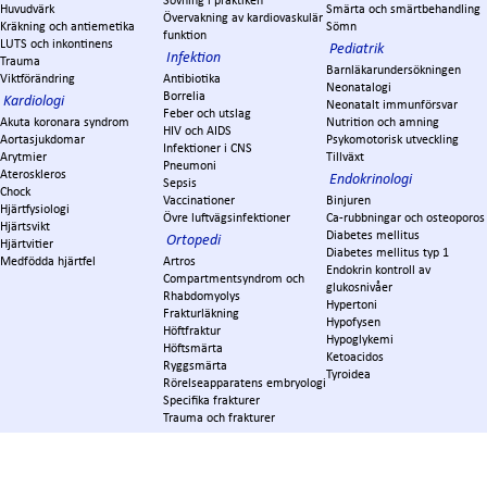
Sövning i praktiken
Huvudvärk
Smärta och smärtbehandling
Övervakning av kardiovaskulär
Kräkning och antiemetika
Sömn
funktion
LUTS och inkontinens
Pediatrik
Infektion
Trauma
Barnläkarundersökningen
Viktförändring
Antibiotika
Neonatalogi
Borrelia
Kardiologi
Neonatalt immunförsvar
Feber och utslag
Akuta koronara syndrom
Nutrition och amning
HIV och AIDS
Aortasjukdomar
Psykomotorisk utveckling
Infektioner i CNS
Arytmier
Tillväxt
Pneumoni
Ateroskleros
Endokrinologi
Sepsis
Chock
Vaccinationer
Binjuren
Hjärtfysiologi
Övre luftvägsinfektioner
Ca-rubbningar och osteoporos
Hjärtsvikt
Diabetes mellitus
Ortopedi
Hjärtvitier
Diabetes mellitus typ 1
Medfödda hjärtfel
Artros
Endokrin kontroll av
Compartmentsyndrom och
glukosnivåer
Rhabdomyolys
Hypertoni
Frakturläkning
Hypofysen
Höftfraktur
Hypoglykemi
Höftsmärta
Ketoacidos
Ryggsmärta
Tyroidea
Rörelseapparatens embryologi
Specifika frakturer
Trauma och frakturer