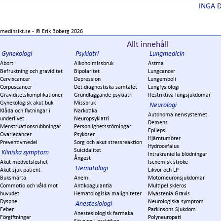
INGA 
medinsikt.se - ©
Erik Boberg
2026
Allt innehåll
Gynekologi
Psykiatri
Lungmedicin
Abort
Alkoholmissbruk
Astma
Befruktning och graviditet
Bipolaritet
Lungcancer
Cervixcancer
Depression
Lungemboli
Corpuscancer
Det diagnostiska samtalet
Lungfysiologi
Graviditetskomplikationer
Grundläggande psykiatri
Restriktiva lungsjukdomar
Gynekologisk akut buk
Missbruk
Neurologi
Klåda och flytningar i
Narkotika
Autonoma nervsystemet
underlivet
Neuropsykiatri
Demens
Menstruationsrubbningar
Personlighetsstörningar
Epilepsi
Ovariecancer
Psykoser
Hjärntumörer
Preventivmedel
Sorg och akut stressreaktion
Hydrocefalus
Suicidalitet
Kliniska symptom
Intrakraniella blödningar
Ångest
Akut medvetslöshet
Ischemisk stroke
Hematologi
Akut sjuk patient
Likvor och LP
Buksmärta
Anemi
Motorneuronsjukdomar
Commotio och våld mot
Antikoagulantia
Multipel skleros
huvudet
Hematologiska maligniteter
Myastenia Gravis
Dyspne
Neurologiska symptom
Anestesiologi
Feber
Parkinsons Sjukdom
Anestesiologisk farmaka
Förgiftningar
Polyneuropati