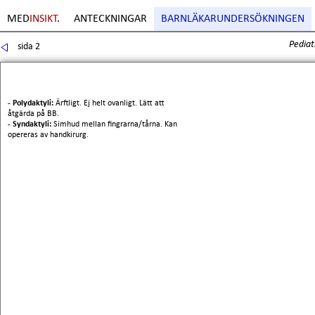
MED
INSIKT
.
ANTECKNINGAR
BARNLÄKARUNDERSÖKNINGEN
Pediat
sida 2
Sida
3
. Copyright Erik Boberg
- Polydaktyli:
Ärftligt. Ej helt ovanligt. Lätt att
åtgärda på BB.
- Syndaktyli:
Simhud mellan fingrarna/tårna. Kan
opereras av handkirurg.