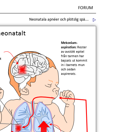
FORUM
Neonatala apnéer och plötslig spä...
neonatalt
Mekonium-
aspiration:
Rester
av avstött epitel
från tarmen har
t
bajsats ut kommit
in i barnets mun
och sedan
aspirerats.