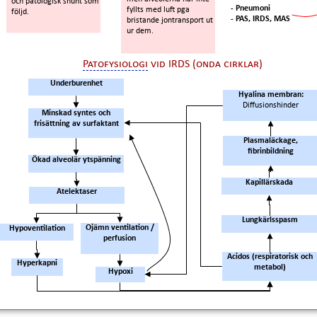
och patologisk shunt som
- Pneumoni
fyllts med luft pga
följd.
- PAS, IRDS, MAS
bristande jontransport ut
ur dem.
Patofysiologi
vid IRDS (onda cirklar)
Underburenhet
Hyalina membran:
Diffusionshinder
Minskad syntes och
frisättning av surfaktant
Plasmaläckage,
fibrinbildning
Ökad alveolär ytspänning
Kapillärskada
Atelektaser
Lungkärlsspasm
Ojämn ventilation /
Hypoventilation
perfusion
Acidos (respiratorisk och
Hyperkapni
metabol)
Hypoxi