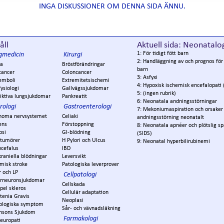
INGA DISKUSSIONER OM DENNA SIDA ÄNNU.
åll
Aktuell sida: Neonatalo
1: För tidigt fött barn
gmedicin
Kirurgi
2: Handläggning av och prognos fö
a
Bröstförändringar
barn
cancer
Coloncancer
3: Asfyxi
emboli
Extremitetsischemi
4: Hypoxisk ischemisk encefalopati 
ysiologi
Gallvägssjukdomar
5: (ingen rubrik)
iktiva lungsjukdomar
Pankreatit
6: Neonatala andningsstörningar
rologi
Gastroenterologi
7: Mekoniumaspiration och orsaker t
noma nervsystemet
Celiaki
andningsstörning neonatalt
ens
Förstoppning
8: Neonatala apnéer och plötslig s
psi
GI-blödning
(SIDS)
ntumörer
H Pylori och Ulcus
9: Neonatal hyperbilirubinemi
ocefalus
IBD
kraniella blödningar
Leversvikt
misk stroke
Patologiska leverprover
r och LP
Cellpatologi
rneuronsjukdomar
Cellskada
pel skleros
Cellulär adaptation
tenia Gravis
Neoplasi
ologiska symptom
Sår- och vävnadsläkning
insons Sjukdom
Farmakologi
europati