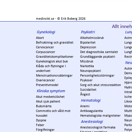
medinsikt.se - ©
Erik Boberg
2026
Allt inneh
Gynekologi
Psykiatri
Lun
Abort
Alkoholmissbruk
Astm
Befruktning och graviditet
Bipolaritet
Lung
Cervixcancer
Depression
Lung
Corpuscancer
Det diagnostiska samtalet
Lungf
Graviditetskomplikationer
Grundläggande psykiatri
Restr
Gynekologisk akut buk
Missbruk
Neu
Klåda och flytningar i
Narkotika
Auto
underlivet
Neuropsykiatri
Dem
Menstruationsrubbningar
Personlighetsstörningar
Epile
Ovariecancer
Psykoser
Hjär
Preventivmedel
Sorg och akut stressreaktion
Hydr
Suicidalitet
Kliniska symptom
Intra
Ångest
Akut medvetslöshet
Ische
Hematologi
Akut sjuk patient
Likvo
Buksmärta
Anemi
Moto
Commotio och våld mot
Antikoagulantia
Multi
huvudet
Hematologiska maligniteter
Myas
Dyspne
Neur
Anestesiologi
Feber
Park
Anestesiologisk farmaka
Förgiftningar
Polyn