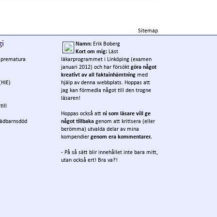
Sitemap
gi
Namn:
Erik Boberg
Kort om mig:
Läst
r prematura
läkarprogrammet i Linköping (examen
januari 2012) och har försökt
göra något
kreativt av all faktainhämtning
med
(HIE)
hjälp av denna webbplats. Hoppas att
jag kan förmedla något till den trogne
läsaren!
ill
Hoppas också att
ni som läsare vill ge
pädbarnsdöd
något tillbaka
genom att kritisera (eller
berömma) utvalda delar av mina
kompendier
genom era kommentarer.
- På så sätt blir innehållet inte bara mitt,
utan också ert! Bra va?!