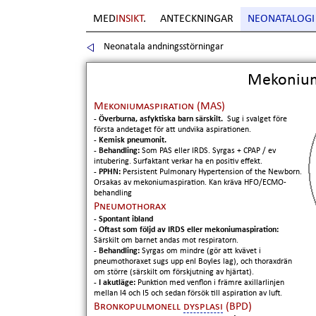
MED
INSIKT
.
ANTECKNINGAR
NEONATALOGI
Neonatala andningsstörningar
Sida
7
. Copyright Erik Boberg
Mekoniuma
Mekoniumaspiration (MAS)
- Överburna, asfyktiska barn särskilt.
Sug i svalget före
första andetaget för att undvika aspirationen.
- Kemisk pneumonit.
- Behandling:
Som PAS eller IRDS. Syrgas + CPAP / ev
intubering. Surfaktant verkar ha en positiv effekt.
- PPHN:
Persistent Pulmonary Hypertension of the Newborn.
Orsakas av mekoniumaspiration. Kan kräva HFO/ECMO-
behandling
Pneumothorax
- Spontant ibland
- Oftast som följd av IRDS eller mekoniumaspiration:
Särskilt om barnet andas mot respiratorn.
- Behandling:
Syrgas om mindre (gör att kvävet i
pneumothoraxet sugs upp enl Boyles lag), och thoraxdrän
om större (särskilt om förskjutning av hjärtat).
- I akutläge:
Punktion med venflon i främre axillarlinjen
mellan I4 och I5 och sedan försök till aspiration av luft.
Bronkopulmonell
dysplasi
(BPD)