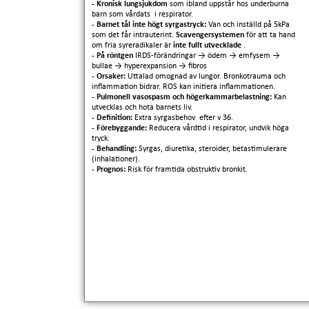
- Kronisk lungsjukdom
som ibland uppstår hos underburna
barn som vårdats i respirator.
- Barnet tål inte högt syrgastryck:
Van och inställd på 5kPa
som det får intrauterint.
Scavengersystemen
för att ta hand
om fria syreradikaler är
inte fullt utvecklade
.
- På röntgen
IRDS-förändringar
→
ödem
→
emfysem
→
bullae
→
hyperexpansion
→
fibros
- Orsaker:
Uttalad omognad av lungor. Bronkotrauma och
inflammation bidrar. ROS kan initiera inflammationen.
- Pulmonell vasospasm och högerkammarbelastning:
Kan
utvecklas och hota barnets liv.
- Definition:
Extra syrgasbehov efter v 36.
- Förebyggande:
Reducera vårdtid i respirator, undvik höga
tryck.
- Behandling:
Syrgas, diuretika, steroider, betastimulerare
(inhalationer).
- Prognos:
Risk för framtida obstruktiv bronkit.