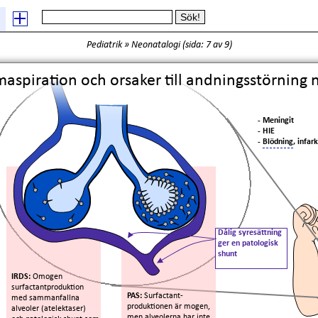
Pediatrik
»
Neonatalogi
(
sida: 7
av 9)
spiration och orsaker till andningsstörning 
- Meningit
- HIE
-
Blödning
, infark
Dålig syresättning
ger en patologisk
shunt
IRDS:
Omogen
surfactantproduktion
PAS:
Surfactant-
med sammanfallna
produktionen är mogen,
alveoler (atelektaser)
men alveolerna har inte