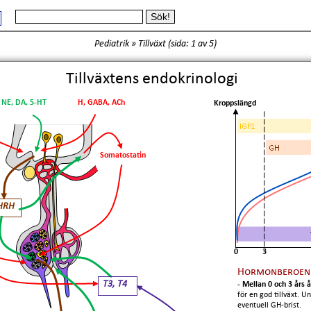
Pediatrik
»
Tillväxt
(
sida: 1
av 5)
Tillväxtens endokrinologi
NE, DA, 5-HT
H, GABA, ACh
Kroppslängd
Somatostatin
HRH
0
3
Hormonberoende
T3, T4
- Mellan 0 och 3 års å
för en god tillväxt. U
eventuell GH-brist.