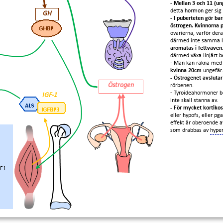
- Mellan 3 och 11 (u
detta hormon ger sig ti
GH
- I puberteten gör barn
östrogen. Kvinnorna 
ovarierna, varför der
därmed inte samma 
aromatas i fettväven
därmed växa linjärt b
- Man kan räkna med
kvinna 20cm
ungefär.
- Östrogenet avslutar
Östrogen
rörbenen.
- Tyroideahormoner be
IGF-1
inte skall stanna av.
- För mycket kortiko
eller hypofs, eller pga
effekt är oberoende a
som drabbas av
hyper
GF1