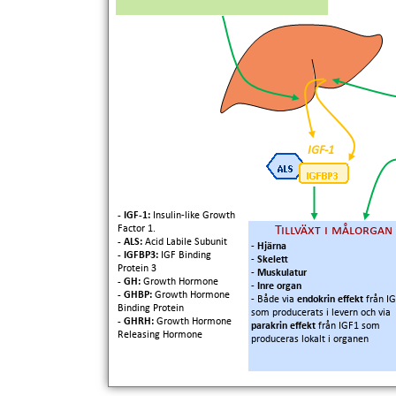
IGF-1
- IGF-1:
Insulin-like Growth
Factor 1.
Tillväxt i målorgan
- ALS:
Acid Labile Subunit
-
Hjärna
- IGFBP3:
IGF Binding
-
Skelett
Protein 3
-
Muskulatur
- GH:
Growth Hormone
-
Inre organ
- GHBP:
Growth Hormone
- Både via
endokrin effekt
från I
Binding Protein
som producerats i levern och via
- GHRH:
Growth Hormone
parakrin effekt
från IGF1 som
Releasing Hormone
produceras lokalt i organen