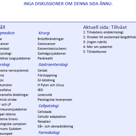
INGA DISKUSSIONER OM DENNA SIDA ÄNNU.
åll
Aktuell sida: Tillväxt
1: Tillväxtens endokrinologi
gmedicin
Kirurgi
2: Orsaker till avstannad längdtillväx
a
Bröstförändringar
3: (ingen rubrik)
cancer
Coloncancer
4: Mer om pubertet
emboli
Extremitetsischemi
5: Tillväxtkurvor
ysiologi
Gallvägssjukdomar
iktiva lungsjukdomar
Pankreatit
rologi
Gastroenterologi
noma nervsystemet
Celiaki
ens
Förstoppning
psi
GI-blödning
ntumörer
H Pylori och Ulcus
ocefalus
IBD
kraniella blödningar
Leversvikt
misk stroke
Patologiska leverprover
r och LP
Cellpatologi
rneuronsjukdomar
Cellskada
pel skleros
Cellulär adaptation
tenia Gravis
Neoplasi
ologiska symptom
Sår- och vävnadsläkning
insons Sjukdom
Farmakologi
europati