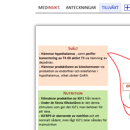
MED
INSIKT
.
ANTECKNINGAR
TILLVÄXT
Sida
1
. Copyright Erik Boberg
Svält
- Hämmar hypothalamus
, samt
perifer
konvertering av T4 till aktivt T3
via hämning av
dejodinas.
- Hämmar produktionen av könshormoner
via
produktion av endorfiner och enkefaliner i
hypothalamus, vilket sänker GnRH.
G
Nutrition
- Stimulerar produktion av IGF1
från levern.
- Under de första tillväxtåren
är det denna
stimulans som ger det IGF1 man behöver för
att växa.
- IGFBP3 är oberoende av nutrition
och ett
normalt sådant, men lågt IGF1 talar således för
malnutrition