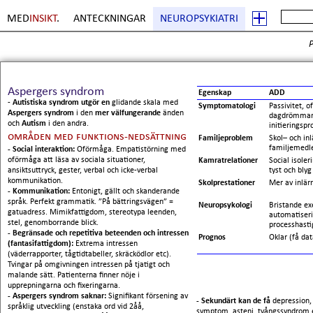
MED
INSIKT
.
ANTECKNINGAR
NEUROPSYKIATRI
P
Sida
1
. Copyright Erik Boberg
Aspergers syndrom
Egenskap
ADD
-
Autistiska syndrom utgör en
glidande skala med
Symptomatologi
Passivitet, 
Aspergers syndrom
i den
mer välfungerande
änden
dagdrömmand
och
Autism
i den andra.
initieringsp
områden med funktions-nedsättning
Familjeproblem
Skol– och inl
familjemed
- Social interaktion:
Oförmåga. Empatistörning med
oförmåga att läsa av sociala situationer,
Kamratrelationer
Social isoler
ansiktsuttryck, gester, verbal och icke-verbal
tyst och blyg
kommunikation.
Skolprestationer
Mer av inlär
- Kommunikation:
Entonigt, gällt och skanderande
språk. Perfekt grammatik. ”På bättringsvägen” =
Neuropsykologi
Bristande ex
gatuadress. Mimikfattigdom, stereotypa leenden,
automatiser
stel, genomborrande blick.
processhasti
- Begränsade och repetitiva beteenden och intressen
Prognos
Oklar (få dat
(fantasifattigdom):
Extrema intressen
(väderrapporter, tågtidtabeller, skräcködlor etc).
Tvingar på omgivningen intressen på tjatigt och
malande sätt. Patienterna finner nöje i
upprepningarna och fixeringarna.
- Aspergers syndrom saknar:
Signifikant försening av
- Sekundärt kan de få
depression,
språklig utveckling (enstaka ord vid 2åå,
symptom, asteni, tvångssyndrom e