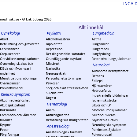
INGA 
medinsikt.se - ©
Erik Boberg
2026
Allt innehåll
Gynekologi
Psykiatri
Lungmedicin
Abort
Alkoholmissbruk
Astma
Befruktning och graviditet
Bipolaritet
Lungcancer
Cervixcancer
Depression
Lungemboli
Corpuscancer
Det diagnostiska samtalet
Lungfysiologi
Graviditetskomplikationer
Grundläggande psykiatri
Restriktiva lungsjukdomar
Gynekologisk akut buk
Missbruk
Neurologi
Klåda och flytningar i
Narkotika
Autonoma nervsystemet
underlivet
Neuropsykiatri
Demens
Menstruationsrubbningar
Personlighetsstörningar
Epilepsi
Ovariecancer
Psykoser
Hjärntumörer
Preventivmedel
Sorg och akut stressreaktion
Hydrocefalus
Suicidalitet
Kliniska symptom
Intrakraniella blödningar
Ångest
Akut medvetslöshet
Ischemisk stroke
Hematologi
Akut sjuk patient
Likvor och LP
Buksmärta
Anemi
Motorneuronsjukdomar
Commotio och våld mot
Antikoagulantia
Multipel skleros
huvudet
Hematologiska maligniteter
Myastenia Gravis
Dyspne
Neurologiska symptom
Anestesiologi
Feber
Parkinsons Sjukdom
Anestesiologisk farmaka
Förgiftningar
Polyneuropati