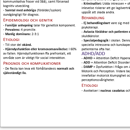
kommunikativa fraser vid 3åå), samt försenad
- Kriminalitet:
Udda intressen + of
kognitiv utveckling.
inlevelse riskerar att ge lagövertr
-
Samtal med anhöriga
(förälder/syskon)
uppsåt att skada andra.
oundgängligt för diagnos.
Behandling
Epidemiologi och genitik
- Ej behandlingsbart
vare sig med
-
Familjär anhopning
talar för genetisk komponent.
psykoterapi.
-
Prevalens:
4 promille.
- Avlasta föräldrar och patienten 
-
Manlig dominans:
2-3:1
skuldkänslor.
Etiologi
- Specialpedagogik
i skolan. Denna
- Till stor del
okänd.
speciella intressena och kunskap
- Hjärndysfunktion eller kromosomavvikelse:
I 60%
patienterna ofta har.
ADHD/ADD
av fallen. Hjärndysfunktionen ffa prefrontalt, ett
område som är viktigt för social interaktion.
- ADHD =
Attention Deficit Hypera
- ADD =
Attention Deficit Disorder
Prognos och komplikationer
- DAMP =
Dysfunktion i fråga om 
- De flesta kan leva ett förhållandevis
normalt och
Motorik och Perception. Vidare b
självständigt liv.
innefattar motorisk klumpighet o
perceptionssvårigheter.
Etiologi
- Avvikelser i
nucleus caudatus
oc