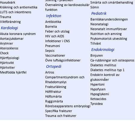
Sövning i praktiken
Huvudvärk
Smärta och smärtbehandling
Övervakning av kardiovaskulär
Kräkning och antiemetika
Sömn
funktion
LUTS och inkontinens
Pediatrik
Infektion
Trauma
Barnläkarundersökningen
Viktförändring
Antibiotika
Neonatalogi
Borrelia
Kardiologi
Neonatalt immunförsvar
Feber och utslag
Akuta koronara syndrom
Nutrition och amning
HIV och AIDS
Aortasjukdomar
Psykomotorisk utveckling
Infektioner i CNS
Arytmier
Tillväxt
Pneumoni
Ateroskleros
Endokrinologi
Sepsis
Chock
Vaccinationer
Binjuren
Hjärtfysiologi
Övre luftvägsinfektioner
Ca-rubbningar och osteoporos
Hjärtsvikt
Diabetes mellitus
Ortopedi
Hjärtvitier
Diabetes mellitus typ 1
Medfödda hjärtfel
Artros
Endokrin kontroll av
Compartmentsyndrom och
glukosnivåer
Rhabdomyolys
Hypertoni
Frakturläkning
Hypofysen
Höftfraktur
Hypoglykemi
Höftsmärta
Ketoacidos
Ryggsmärta
Tyroidea
Rörelseapparatens embryologi
Specifika frakturer
Trauma och frakturer