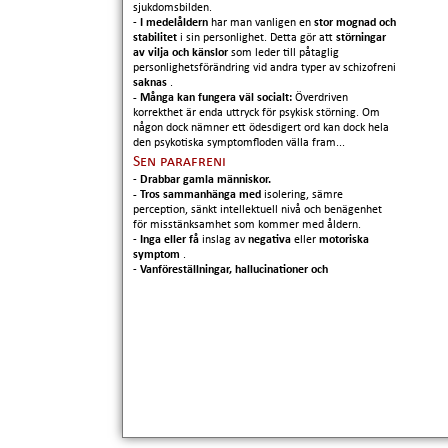
sjukdomsbilden.
-
I medelåldern
har man vanligen en
stor mognad och
stabilitet
i sin personlighet. Detta gör att
störningar
av vilja och känslor
som leder till påtaglig
personlighetsförändring vid andra typer av schizofreni
saknas
.
- Många kan fungera väl socialt:
Överdriven
korrekthet är enda uttryck för psykisk störning. Om
någon dock nämner ett ödesdigert ord kan dock hela
den psykotiska symptomfloden välla fram...
Sen parafreni
-
Drabbar gamla människor.
- Tros sammanhänga med
isolering, sämre
perception, sänkt intellektuell nivå och benägenhet
för misstänksamhet som kommer med åldern.
-
Inga eller få
inslag av
negativa
eller
motoriska
symptom
.
-
Vanföreställningar, hallucinationer och