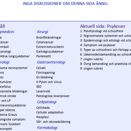
INGA DISKUSSIONER OM DENNA SIDA ÄNNU.
åll
Aktuell sida: Psykoser
1: Patofysiologi vid schizofreni
gmedicin
Kirurgi
2: Nigrostriatala systemet och schi
a
Bröstförändringar
3: Epidemiologi och etiologi vid sch
cancer
Coloncancer
4: Symptom vid psykoser
emboli
Extremitetsischemi
5: Typer av schizofreni och förlopp
ysiologi
Gallvägssjukdomar
6: Läkemedelsbehandling av schizof
iktiva lungsjukdomar
Pankreatit
7: (ingen rubrik)
rologi
Gastroenterologi
8: Övrig behandling och praktiska rik
noma nervsystemet
Celiaki
9: (ingen rubrik)
ens
Förstoppning
psi
GI-blödning
ntumörer
H Pylori och Ulcus
ocefalus
IBD
kraniella blödningar
Leversvikt
misk stroke
Patologiska leverprover
r och LP
Cellpatologi
rneuronsjukdomar
Cellskada
pel skleros
Cellulär adaptation
tenia Gravis
Neoplasi
ologiska symptom
Sår- och vävnadsläkning
insons Sjukdom
Farmakologi
europati