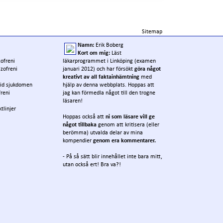
Sitemap
Namn:
Erik Boberg
Kort om mig:
Läst
zofreni
läkarprogrammet i Linköping (examen
izofreni
januari 2012) och har försökt
göra något
kreativt av all faktainhämtning
med
 vid sjukdomen
hjälp av denna webbplats. Hoppas att
reni
jag kan förmedla något till den trogne
läsaren!
tlinjer
Hoppas också att
ni som läsare vill ge
något tillbaka
genom att kritisera (eller
berömma) utvalda delar av mina
kompendier
genom era kommentarer.
- På så sätt blir innehållet inte bara mitt,
utan också ert! Bra va?!