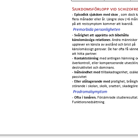
Sjukdomsförlopp vid schizofre
- Episodisk sjukdom med skov
, som dock k
flera månader eller år. Längre skov (>6 mån
på att restsymptom kommer att kvarstå.
Premorbida personligheten
-
Svårighet att upprätta och bibehålla
känslomässiga relationer.
Andra människor
upplever en känsla av avstånd och brist på
känslomässigt gensvar. De har ofta få vänner
att hitta partner.
- Kontaktstörning
med antingen hämning o
överkontroll, eller kompenserande utvecklin
destruktivitet och dominans.
- Inåtvändhet med
tillbakadragenhet, osäke
passivitet
- Eller utåtagerande med
pratighet, bråkigh
störande i skolan, skolk, snatteri, skadegöre
Prodromalsymptom
- Ofta i tonåren.
Försämrade studieresultat
Funktionsnedsättning.