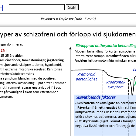
Psykiatri
»
Psykoser
(
sida: 5
av 9)
yper av schizofreni och förlopp vid sjukdomen
ingar
dominerar.
Förlopp vid antipsykotisk behandlin
eni
Modern behandling
förkortar episoderna
 15-25 års ålder.
intermittent förlopp.
Resttillstånden bli
allucinationer, tankestörningar, jagstörning.
Andelen helt symptomfria minskar endas
m sjunkande skolprestationer, hypokondri,
till extrema filosofiska rörelser. Kan tolkas
P
rötthet/adolescenskris.
Premorbid
va symptom blandas med de positiva:
personlighet
Prodromal-
ning, affektiv avflackning – pat sitter i timmar
symptom
ar ut i rummet, svarar enstavigt på frågor.
et går vanligen i skov
som efterlämnar
symptom.
Skovutlösande faktorer
- Schizofrena är känsligare
än normalbefo
- Påverkan från ett negativt klimat i fa
antipsykotika, men i dessa fall kommer ak
utlösa skov hos patienterna, trots behand
- Ett skyddande (lugnt) klimat
i familjen
negativa livshändelser och förebygga de s