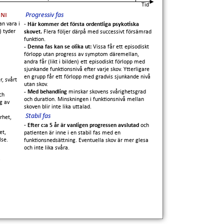
Tid
ni
Progressiv fas
an vara i
-
Här kommer det första ordentliga psykotiska
) tyder
skovet.
Flera följer därpå med successivt försämrad
funktion.
- Denna fas kan se olika ut:
Vissa får ett episodiskt
förlopp utan progress av symptom däremellan,
andra får (likt i bilden) ett episodiskt förlopp med
sjunkande funktionsnivå efter varje skov. Ytterligare
en grupp får ett förlopp med gradvis sjunkande nivå
, svårt
utan skov.
- Med behandling
minskar skovens svårighetsgrad
ch
och duration. Minskningen i funktionsnivå mellan
g av
skoven blir inte lika uttalad.
Stabil fas
rhet,
-
Efter c:a 5 år är vanligen progressen avslutad
och
et,
patienten är inne i en stabil fas med en
lse.
funktionsnedsättning. Eventuella skov är mer glesa
och inte lika svåra.
.