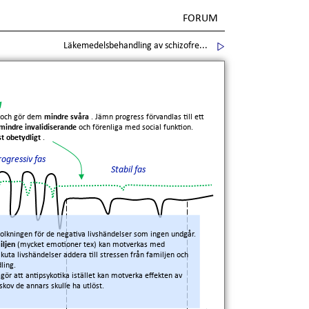
FORUM
Läkemedelsbehandling av schizofre...
g
och gör dem
mindre svåra
. Jämn progress förvandlas till ett
r mindre invalidiserande
och förenliga med social funktion.
t obetydligt
.
rogressiv fas
Stabil fas
lkningen för de negativa livshändelser som ingen undgår.
miljen
(mycket emotioner tex) kan motverkas med
uta livshändelser addera till stressen från familjen och
ling.
 gör att antipsykotika istället kan motverka effekten av
kov de annars skulle ha utlöst.