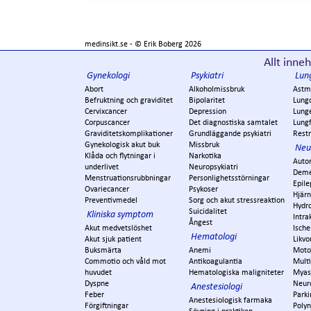
medinsikt.se - ©
Erik Boberg
2026
Allt inneh
Gynekologi
Psykiatri
Lun
Abort
Alkoholmissbruk
Astm
Befruktning och graviditet
Bipolaritet
Lung
Cervixcancer
Depression
Lung
Corpuscancer
Det diagnostiska samtalet
Lungf
Graviditetskomplikationer
Grundläggande psykiatri
Restr
Gynekologisk akut buk
Missbruk
Neu
Klåda och flytningar i
Narkotika
Auto
underlivet
Neuropsykiatri
Dem
Menstruationsrubbningar
Personlighetsstörningar
Epile
Ovariecancer
Psykoser
Hjär
Preventivmedel
Sorg och akut stressreaktion
Hydr
Suicidalitet
Kliniska symptom
Intra
Ångest
Akut medvetslöshet
Ische
Hematologi
Akut sjuk patient
Likvo
Buksmärta
Anemi
Moto
Commotio och våld mot
Antikoagulantia
Multi
huvudet
Hematologiska maligniteter
Myas
Dyspne
Neur
Anestesiologi
Feber
Park
Anestesiologisk farmaka
Förgiftningar
Polyn