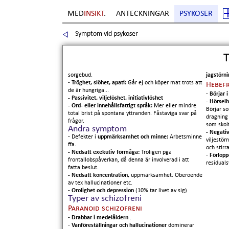
MED
INSIKT
.
ANTECKNINGAR
PSYKOSER
Symptom vid psykoser
Sida
5
. Copyright Erik Boberg
T
sorgebud.
jagstörn
-
Tröghet, slöhet, apati:
Går ej och köper mat trots att
Hebefr
de är hungriga...
-
Börjar i
- Passivitet, viljelöshet, initiativlöshet
- Hörselh
- Ord- eller innehållsfattigt språk:
Mer eller mindre
Börjar so
total brist på spontana yttranden. Fåstaviga svar på
dragning 
frågor.
som skolt
Andra symptom
- Negati
- Defekter i
uppmärksamhet och minne:
Arbetsminne
viljestör
ffa.
och stirr
- Nedsatt exekutiv förmåga:
Troligen pga
-
Förlopp
frontallobspåverkan, då denna är involverad i att
residual
fatta beslut.
- Nedsatt koncentration,
uppmärksamhet. Oberoende
av tex hallucinationer etc.
-
Orolighet och depression
(10% tar livet av sig)
Typer av schizofreni
Paranoid schizofreni
-
Drabbar i medelåldern
.
-
Vanföreställningar och hallucinationer
dominerar