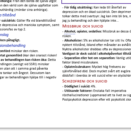
anhöriga:
Från den börda de själva utgör.
ån den värld som de själva uppfattar som
- För tidig utsättning:
Kan leda till återfall av
uthärdlig (mördar sina anhöriga).
depression och en ökad suicidrisk. Den deprime
a tillstånd
tolkar detta med svartsyn: Jag kan inte bli bra, n
r suicidrisk:
Gäller ffa vid blandtillstånd
jag ju behandling och den hjälpte inte...
 depressiva och maniska symptom, samt
Missbruk och suicid
ssionsfas av typ 2.
-
Alkohol
, opiater, sedativa:
Missbruk av dessa 
nslag
risken.
sken påtagligt.
- Alkoholister:
5% av alkoholister tar sitt liv. Ofta
nyktert tillstånd, ibland efter månader av avhål
sionsbehandling
Nyktra alkoholister drabbas ofta av depressioner
nomförd
minskar den risken.
Vanligast är dock suicid i alkoholpåverkat tills
ärtat genomförd
ökar den snarast risken!
- Separation eller hot om separation:
Vanlig utl
n av behandlingen kan risken öka:
Detta
faktor bland missbrukare.
dlingen (vanligt vid SSRI) minskar
- Opiatmissbrukare:
Mycket hög frekvens av
n utan att i samma grad påverka
självförvållad död. Dock mycket svårt att avgöra
va tankar och ångest. Dessutom kan
dödsfall i överdos är ett suicid eller en olyckshä
gar av behandlingen hjälpa till i negativ
Schizofreni och suicid
- Dödlighet i suicid:
4%.
- Utlösande faktorer:
Enstaka fall imperativa
rösthallucinationer (uppmanad att ta livet av sig
Postpsykotisk depression efter ett psykotiskt sko