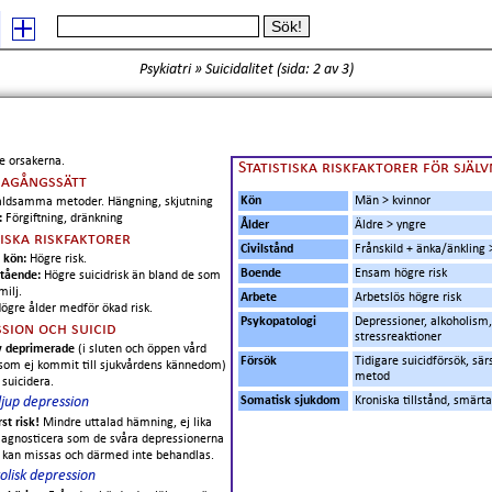
Psykiatri
»
Suicidalitet
(
sida: 2
av 3)
e orsakerna.
Statistiska riskfaktorer för själ
gagångssätt
Kön
Män > kvinnor
åldsamma metoder. Hängning, skjutning
:
Förgiftning, dränkning
Ålder
Äldre > yngre
tiska riskfaktorer
Civilstånd
Frånskild + änka/änkling >
t kön:
Högre risk.
Boende
Ensam högre risk
stående:
Högre suicidrisk än bland de som
milj.
Arbete
Arbetslös högre risk
ögre ålder medför ökad risk.
Psykopatologi
Depressioner, alkoholism,
sion och suicid
stressreaktioner
v deprimerade
(i sluten och öppen vård
Försök
Tidigare suicidförsök, sär
som ej kommit till sjukvårdens kännedom)
metod
suicidera.
jup depression
Somatisk sjukdom
Kroniska tillstånd, smärta
rst risk!
Mindre uttalad hämning, ej lika
diagnosticera som de svåra depressionerna
e kan missas och därmed inte behandlas.
lisk depression