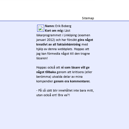
Sitemap
Namn:
Erik Boberg
Kort om mig:
Läst
läkarprogrammet i Linköping (examen
januari 2012) och har försökt
göra något
kreativt av all faktainhämtning
med
hjälp av denna webbplats. Hoppas att
jag kan förmedla något till den trogne
läsaren!
Hoppas också att
ni som läsare vill ge
något tillbaka
genom att kritisera (eller
berömma) utvalda delar av mina
kompendier
genom era kommentarer.
- På så sätt blir innehållet inte bara mitt,
utan också ert! Bra va?!