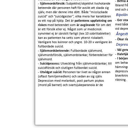
- Befria 
- Självmordsförsök:
Subjektivt/objektivt livshotande
Ibland fr
beteende där personen haft för avsikt att skada sig
ond och o
själv, men där denne inte dött. Både ”misslyckade
Bipolär
suicid” och ”suicidgester”, vilka mera har karaktären
- Ger sto
av ett rop på hjälp. Det är
patientens uppfattning om
med både
risken
med beteendet som
är avgörande
för om det
vid depre
är ett försök eller ej. Något som ur medicinsk
synvinkel ej är särskilt farligt (tex 10 sobriltabletter)
Ångesti
kan av patienten ha setts som ytterst riskabelt.
- Ökar ri
Vanligare hos kvinnor och yngre. 10-20 x vanligare än
Depres
fullbordade suicid.
- Väl ge
- Självmordsbeteende:
Fullbordade självmord,
- Halvhj
självmordsförsök, självmordstankar, förberedelser för
- I börja
självmord.
om behan
- Suicidprocess:
Utveckling från självmordstankar, till
hämninge
suicidförsök och slutligen fullbordat suicid.
depressi
- Utvidgat suicid:
Personen tar livet av någon annan
biverknin
(oftast familjemedlem) och sedan av sig själv.
riktning.
Depression med melankoli, post partum psykos
(mord på barnet) och svartsjukeparanoia är de