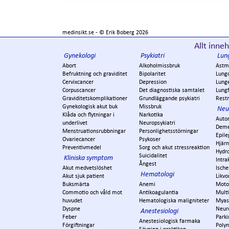
medinsikt.se - ©
Erik Boberg
2026
Allt inneh
Gynekologi
Psykiatri
Lun
Abort
Alkoholmissbruk
Astm
Befruktning och graviditet
Bipolaritet
Lung
Cervixcancer
Depression
Lung
Corpuscancer
Det diagnostiska samtalet
Lungf
Graviditetskomplikationer
Grundläggande psykiatri
Restr
Gynekologisk akut buk
Missbruk
Neu
Klåda och flytningar i
Narkotika
Auto
underlivet
Neuropsykiatri
Dem
Menstruationsrubbningar
Personlighetsstörningar
Epile
Ovariecancer
Psykoser
Hjär
Preventivmedel
Sorg och akut stressreaktion
Hydr
Suicidalitet
Kliniska symptom
Intra
Ångest
Akut medvetslöshet
Ische
Hematologi
Akut sjuk patient
Likvo
Buksmärta
Anemi
Moto
Commotio och våld mot
Antikoagulantia
Multi
huvudet
Hematologiska maligniteter
Myas
Dyspne
Neur
Anestesiologi
Feber
Park
Anestesiologisk farmaka
Förgiftningar
Polyn