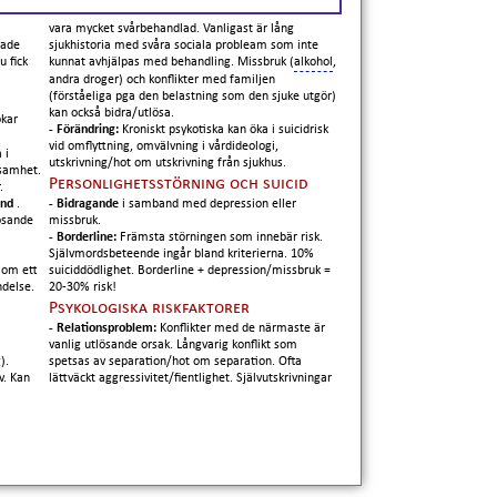
vara mycket svårbehandlad. Vanligast är lång
rade
sjukhistoria med svåra sociala probleam som inte
u fick
kunnat avhjälpas med behandling. Missbruk (
alkohol
,
andra droger) och konflikter med familjen
(förståeliga pga den belastning som den sjuke utgör)
kan också bidra/utlösa.
ökar
- Förändring:
Kroniskt psykotiska kan öka i suicidrisk
vid omflyttning, omvälvning i vårdideologi,
 i
utskrivning/hot om utskrivning från sjukhus.
lsamhet.
Personlighetsstörning och suicid
.
tånd
.
- Bidragande
i samband med depression eller
ösande
missbruk.
- Borderline:
Främsta störningen som innebär risk.
Självmordsbeteende ingår bland kriterierna. 10%
 om ett
suiciddödlighet. Borderline + depression/missbruk =
ndelse.
20-30% risk!
Psykologiska riskfaktorer
- Relationsproblem:
Konflikter med de närmaste är
vanlig utlösande orsak. Långvarig konflikt som
).
spetsas av separation/hot om separation. Ofta
v. Kan
lättväckt aggressivitet/fientlighet. Självutskrivningar