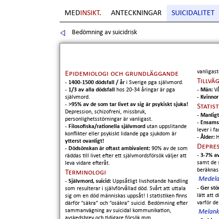
MED
INSIKT
.
ANTECKNINGAR
SUICIDALITET
Bedömning av suicidrisk
Sida
2
. Copyright Erik Boberg
vanligast
Epidemiologi och grundläggande
Tillvä
- 1400-1500 dödsfall / år
i Sverige pga självmord.
- 1/3 av alla dödsfall
hos 20-34 åringar är pga
- Män:
V
självmord.
- Kvinnor
- >95% av de som tar livet av sig är psykiskt sjuka!
Statis
Depression, schizofreni, missbruk,
- Manlig
personlighetsstörningar är vanligast.
- Ensam
- Filosofiska/rationella självmord
utan uppslitande
lever i fa
konflikter eller psykiskt lidande pga sjukdom är
- Ålder:
H
ytterst ovanligt!
Depres
- Dödsönskan är oftast ambivalent:
90% av de som
- 3-7% a
räddas till livet efter ett självmordsförsök väljer att
samt de 
leva vidare efteråt.
beräknas 
Terminologi
Medeld
- Självmord, suicid:
Uppsåtligt livshotande handling
- Ger stö
som resulterar i självförvållad död. Svårt att uttala
lätt att 
sig om en död människas uppsåt! I statistiken finns
varför d
därför ”säkra” och ”osäkra” suicid. Bedömning efter
sammanvägning av suicidal kommunikation,
Melanko
avskedsbrev och tidigare försök mm.