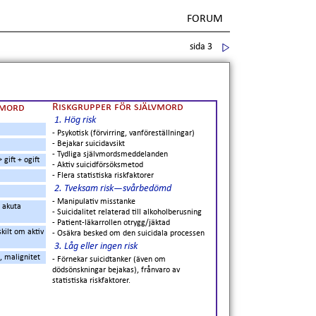
FORUM
sida 3
Riskgrupper för självmord
vmord
1. Hög risk
- Psykotisk (förvirring, vanföreställningar)
- Bejakar suicidavsikt
- Tydliga självmordsmeddelanden
 gift + ogift
- Aktiv suicidförsöksmetod
- Flera statistiska riskfaktorer
2. Tveksam risk—svårbedömd
- Manipulativ misstanke
 akuta
- Suicidalitet relaterad till alkoholberusning
- Patient-läkarrollen otrygg/jäktad
skilt om aktiv
- Osäkra besked om den suicidala processen
3. Låg eller ingen risk
, malignitet
- Förnekar suicidtanker (även om
dödsönskningar bejakas), frånvaro av
statistiska riskfaktorer.