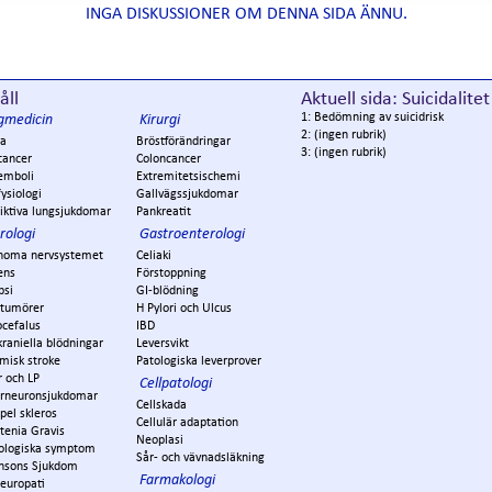
INGA DISKUSSIONER OM DENNA SIDA ÄNNU.
åll
Aktuell sida: Suicidalitet
1: Bedömning av suicidrisk
gmedicin
Kirurgi
2: (ingen rubrik)
a
Bröstförändringar
3: (ingen rubrik)
cancer
Coloncancer
emboli
Extremitetsischemi
ysiologi
Gallvägssjukdomar
iktiva lungsjukdomar
Pankreatit
rologi
Gastroenterologi
noma nervsystemet
Celiaki
ens
Förstoppning
psi
GI-blödning
ntumörer
H Pylori och Ulcus
ocefalus
IBD
kraniella blödningar
Leversvikt
misk stroke
Patologiska leverprover
r och LP
Cellpatologi
rneuronsjukdomar
Cellskada
pel skleros
Cellulär adaptation
tenia Gravis
Neoplasi
ologiska symptom
Sår- och vävnadsläkning
insons Sjukdom
Farmakologi
europati