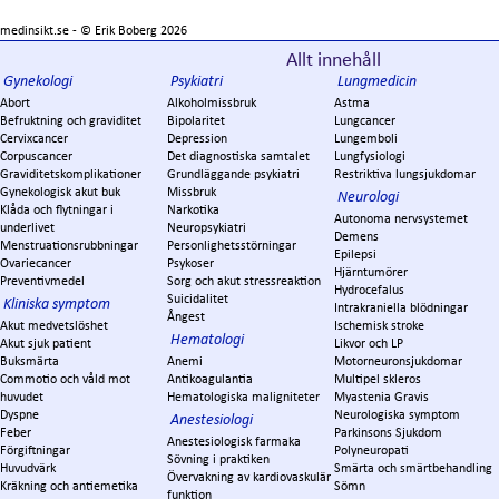
medinsikt.se - ©
Erik Boberg
2026
Allt innehåll
Gynekologi
Psykiatri
Lungmedicin
Abort
Alkoholmissbruk
Astma
Befruktning och graviditet
Bipolaritet
Lungcancer
Cervixcancer
Depression
Lungemboli
Corpuscancer
Det diagnostiska samtalet
Lungfysiologi
Graviditetskomplikationer
Grundläggande psykiatri
Restriktiva lungsjukdomar
Gynekologisk akut buk
Missbruk
Neurologi
Klåda och flytningar i
Narkotika
Autonoma nervsystemet
underlivet
Neuropsykiatri
Demens
Menstruationsrubbningar
Personlighetsstörningar
Epilepsi
Ovariecancer
Psykoser
Hjärntumörer
Preventivmedel
Sorg och akut stressreaktion
Hydrocefalus
Suicidalitet
Kliniska symptom
Intrakraniella blödningar
Ångest
Akut medvetslöshet
Ischemisk stroke
Hematologi
Akut sjuk patient
Likvor och LP
Buksmärta
Anemi
Motorneuronsjukdomar
Commotio och våld mot
Antikoagulantia
Multipel skleros
huvudet
Hematologiska maligniteter
Myastenia Gravis
Dyspne
Neurologiska symptom
Anestesiologi
Feber
Parkinsons Sjukdom
Anestesiologisk farmaka
Förgiftningar
Polyneuropati
Sövning i praktiken
Huvudvärk
Smärta och smärtbehandling
Övervakning av kardiovaskulär
Kräkning och antiemetika
Sömn
funktion