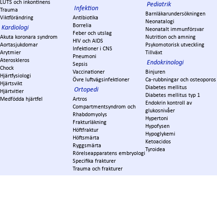
LUTS och inkontinens
Pediatrik
Infektion
Trauma
Barnläkarundersökningen
Viktförändring
Antibiotika
Neonatalogi
Borrelia
Kardiologi
Neonatalt immunförsvar
Feber och utslag
Akuta koronara syndrom
Nutrition och amning
HIV och AIDS
Aortasjukdomar
Psykomotorisk utveckling
Infektioner i CNS
Arytmier
Tillväxt
Pneumoni
Ateroskleros
Endokrinologi
Sepsis
Chock
Vaccinationer
Binjuren
Hjärtfysiologi
Övre luftvägsinfektioner
Ca-rubbningar och osteoporos
Hjärtsvikt
Diabetes mellitus
Ortopedi
Hjärtvitier
Diabetes mellitus typ 1
Medfödda hjärtfel
Artros
Endokrin kontroll av
Compartmentsyndrom och
glukosnivåer
Rhabdomyolys
Hypertoni
Frakturläkning
Hypofysen
Höftfraktur
Hypoglykemi
Höftsmärta
Ketoacidos
Ryggsmärta
Tyroidea
Rörelseapparatens embryologi
Specifika frakturer
Trauma och frakturer