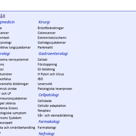
åll
gmedicin
Kirurgi
a
Bröstförändringar
cancer
Coloncancer
emboli
Extremitetsischemi
ysiologi
Gallvägssjukdomar
iktiva lungsjukdomar
Pankreatit
rologi
Gastroenterologi
noma nervsystemet
Celiaki
ens
Förstoppning
psi
GI-blödning
ntumörer
H Pylori och Ulcus
ocefalus
IBD
kraniella blödningar
Leversvikt
misk stroke
Patologiska leverprover
r och LP
Cellpatologi
rneuronsjukdomar
Cellskada
pel skleros
Cellulär adaptation
tenia Gravis
Neoplasi
ologiska symptom
Sår- och vävnadsläkning
insons Sjukdom
Farmakologi
europati
ta och smärtbehandling
Farmakologi
n
Nefrologi