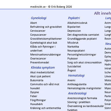
medinsikt.se - ©
Erik Boberg
2026
Allt inneh
Gynekologi
Psykiatri
Lun
Abort
Alkoholmissbruk
Astm
Befruktning och graviditet
Bipolaritet
Lung
Cervixcancer
Depression
Lung
Corpuscancer
Det diagnostiska samtalet
Lungf
Graviditetskomplikationer
Grundläggande psykiatri
Restr
Gynekologisk akut buk
Missbruk
Neu
Klåda och flytningar i
Narkotika
Auto
underlivet
Neuropsykiatri
Dem
Menstruationsrubbningar
Personlighetsstörningar
Epile
Ovariecancer
Psykoser
Hjär
Preventivmedel
Sorg och akut stressreaktion
Hydr
Suicidalitet
Kliniska symptom
Intra
Ångest
Akut medvetslöshet
Ische
Hematologi
Akut sjuk patient
Likvo
Buksmärta
Anemi
Moto
Commotio och våld mot
Antikoagulantia
Multi
huvudet
Hematologiska maligniteter
Myas
Dyspne
Neur
Anestesiologi
Feber
Park
Anestesiologisk farmaka
Förgiftningar
Polyn
Sövning i praktiken
Huvudvärk
Smär
Övervakning av kardiovaskulär
Kräkning och antiemetika
Söm
funktion