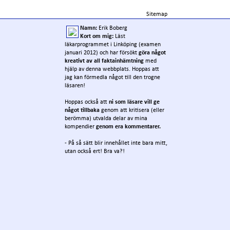
Sitemap
Namn:
Erik Boberg
Kort om mig:
Läst
läkarprogrammet i Linköping (examen
januari 2012) och har försökt
göra något
kreativt av all faktainhämtning
med
hjälp av denna webbplats. Hoppas att
jag kan förmedla något till den trogne
läsaren!
Hoppas också att
ni som läsare vill ge
något tillbaka
genom att kritisera (eller
berömma) utvalda delar av mina
kompendier
genom era kommentarer.
- På så sätt blir innehållet inte bara mitt,
utan också ert! Bra va?!