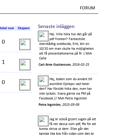
FORUM
Senaste inläggen
Antal svar
Skapare
Hej. Ville höra hur det går på
pdf fronten? Fantastiskt
0
överskådlig webbsida, Erik, blir en
10/10 om man skulle ha möjligheten
att få presentationerna på fil :) Mvh
Calle
1
Carl-Arne Gustavsson
,
2016-02-25
Hej, boken som du använt till
0
avsnittet Epilepsi vad heter
den? Har försökt hitta den, men har
inte lyckats. Svara gärna via PM på
Facebook // Mvh Petra Ingström
Petra Ingström
,
2015-03-09
Jag är också grymt sugen på att
få ner dessa som pdf, ffa för att
kunna skriva ut dem. Eller går det
kanske lika bra från sidan som den är