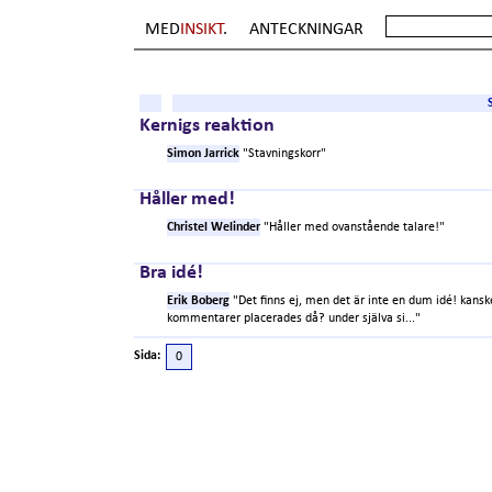
MED
INSIKT
.
ANTECKNINGAR
Kernigs reaktion
Simon Jarrick
"Stavningskorr"
Håller med!
Christel Welinder
"Håller med ovanstående talare!"
Bra idé!
Erik Boberg
"Det finns ej, men det är inte en dum idé! kanske 
kommentarer placerades då? under själva si..."
Sida:
0