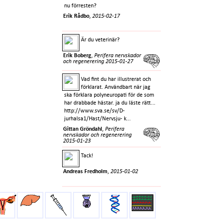
nu förresten?
Erik Rådbo
,
2015-02-17
Är du veterinär?
Erik Boberg
,
Perifera nervskador
och regenerering
2015-01-27
Vad fint du har illustrerat och
förklarat. Användbart när jag
ska förklara polyneuropati för de som
har drabbade hästar. ja du läste rätt...
http://www.sva.se/sv/D-
jurhalsa1/Hast/Nervsju- k...
Gittan Gröndahl
,
Perifera
nervskador och regenerering
2015-01-23
Tack!
Andreas Fredholm
,
2015-01-02