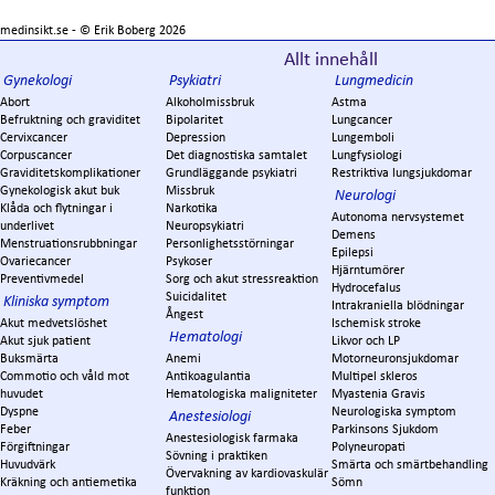
medinsikt.se - ©
Erik Boberg
2026
Allt innehåll
Gynekologi
Psykiatri
Lungmedicin
Abort
Alkoholmissbruk
Astma
Befruktning och graviditet
Bipolaritet
Lungcancer
Cervixcancer
Depression
Lungemboli
Corpuscancer
Det diagnostiska samtalet
Lungfysiologi
Graviditetskomplikationer
Grundläggande psykiatri
Restriktiva lungsjukdomar
Gynekologisk akut buk
Missbruk
Neurologi
Klåda och flytningar i
Narkotika
Autonoma nervsystemet
underlivet
Neuropsykiatri
Demens
Menstruationsrubbningar
Personlighetsstörningar
Epilepsi
Ovariecancer
Psykoser
Hjärntumörer
Preventivmedel
Sorg och akut stressreaktion
Hydrocefalus
Suicidalitet
Kliniska symptom
Intrakraniella blödningar
Ångest
Akut medvetslöshet
Ischemisk stroke
Hematologi
Akut sjuk patient
Likvor och LP
Buksmärta
Anemi
Motorneuronsjukdomar
Commotio och våld mot
Antikoagulantia
Multipel skleros
huvudet
Hematologiska maligniteter
Myastenia Gravis
Dyspne
Neurologiska symptom
Anestesiologi
Feber
Parkinsons Sjukdom
Anestesiologisk farmaka
Förgiftningar
Polyneuropati
Sövning i praktiken
Huvudvärk
Smärta och smärtbehandling
Övervakning av kardiovaskulär
Kräkning och antiemetika
Sömn
funktion