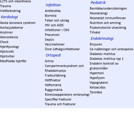
LUTS och inkontinens
Pediatrik
Infektion
Trauma
Barnläkarundersökningen
Viktförändring
Antibiotika
Neonatalogi
Borrelia
Kardiologi
Neonatalt immunförsvar
Feber och utslag
Akuta koronara syndrom
Nutrition och amning
HIV och AIDS
Aortasjukdomar
Psykomotorisk utveckling
Infektioner i CNS
Arytmier
Tillväxt
Pneumoni
Ateroskleros
Endokrinologi
Sepsis
Chock
Vaccinationer
Binjuren
Hjärtfysiologi
Övre luftvägsinfektioner
Ca-rubbningar och osteoporos
Hjärtsvikt
Diabetes mellitus
Ortopedi
Hjärtvitier
Diabetes mellitus typ 1
Medfödda hjärtfel
Artros
Endokrin kontroll av
Compartmentsyndrom och
glukosnivåer
Rhabdomyolys
Hypertoni
Frakturläkning
Hypofysen
Höftfraktur
Hypoglykemi
Höftsmärta
Ketoacidos
Ryggsmärta
Tyroidea
Rörelseapparatens embryologi
Specifika frakturer
Trauma och frakturer