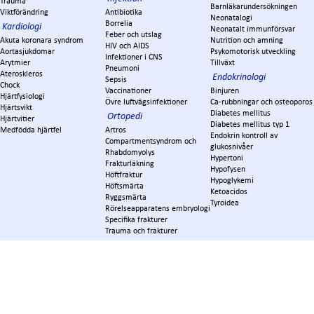
Trauma
Barnläkarundersökningen
Viktförändring
Antibiotika
Neonatalogi
Borrelia
Kardiologi
Neonatalt immunförsvar
Feber och utslag
Akuta koronara syndrom
Nutrition och amning
HIV och AIDS
Aortasjukdomar
Psykomotorisk utveckling
Infektioner i CNS
Arytmier
Tillväxt
Pneumoni
Ateroskleros
Endokrinologi
Sepsis
Chock
Vaccinationer
Binjuren
Hjärtfysiologi
Övre luftvägsinfektioner
Ca-rubbningar och osteoporos
Hjärtsvikt
Diabetes mellitus
Ortopedi
Hjärtvitier
Diabetes mellitus typ 1
Medfödda hjärtfel
Artros
Endokrin kontroll av
Compartmentsyndrom och
glukosnivåer
Rhabdomyolys
Hypertoni
Frakturläkning
Hypofysen
Höftfraktur
Hypoglykemi
Höftsmärta
Ketoacidos
Ryggsmärta
Tyroidea
Rörelseapparatens embryologi
Specifika frakturer
Trauma och frakturer