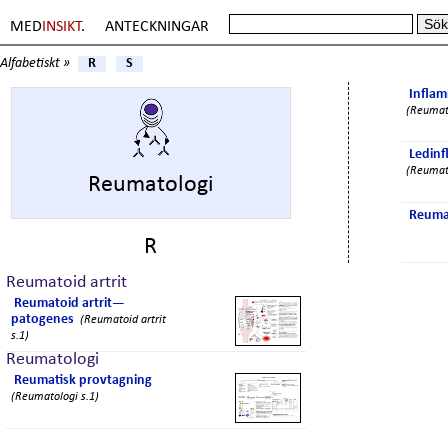
MED
INSIKT
.
ANTECKNINGAR
Alfabetiskt »
R
S
Inflam
(Reumato
Ledin
(Reumato
Reumatologi
Reumat
R
Reumatoid artrit
Reumatoid artrit—
patogenes
(Reumatoid artrit
s.1)
Reumatologi
Reumatisk provtagning
(Reumatologi s.1)