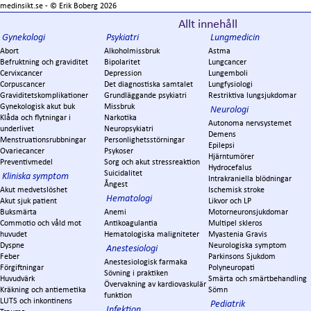
medinsikt.se - ©
Erik Boberg
2026
Allt innehåll
Gynekologi
Psykiatri
Lungmedicin
Abort
Alkoholmissbruk
Astma
Befruktning och graviditet
Bipolaritet
Lungcancer
Cervixcancer
Depression
Lungemboli
Corpuscancer
Det diagnostiska samtalet
Lungfysiologi
Graviditetskomplikationer
Grundläggande psykiatri
Restriktiva lungsjukdomar
Gynekologisk akut buk
Missbruk
Neurologi
Klåda och flytningar i
Narkotika
Autonoma nervsystemet
underlivet
Neuropsykiatri
Demens
Menstruationsrubbningar
Personlighetsstörningar
Epilepsi
Ovariecancer
Psykoser
Hjärntumörer
Preventivmedel
Sorg och akut stressreaktion
Hydrocefalus
Suicidalitet
Kliniska symptom
Intrakraniella blödningar
Ångest
Akut medvetslöshet
Ischemisk stroke
Hematologi
Akut sjuk patient
Likvor och LP
Buksmärta
Anemi
Motorneuronsjukdomar
Commotio och våld mot
Antikoagulantia
Multipel skleros
huvudet
Hematologiska maligniteter
Myastenia Gravis
Dyspne
Neurologiska symptom
Anestesiologi
Feber
Parkinsons Sjukdom
Anestesiologisk farmaka
Förgiftningar
Polyneuropati
Sövning i praktiken
Huvudvärk
Smärta och smärtbehandling
Övervakning av kardiovaskulär
Kräkning och antiemetika
Sömn
funktion
LUTS och inkontinens
Pediatrik
Infektion